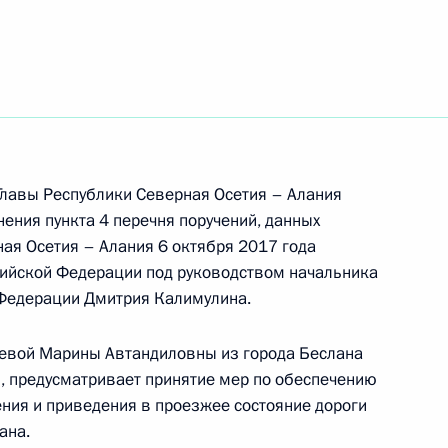
ть следующие материалы
ного по итогам личного приёма в режиме видео-
и Северная Осетия – Алания, проведённого
лавы Республики Северная Осетия – Алания
ской Федерации помощником Президента
ения пункта 4 перечня поручений, данных
ком Контрольного управления Президента
ная Осетия – Алания 6 октября 2017 года
Шальковым в Приёмной Президента Российской
ийской Федерации под руководством начальника
оскве 18 октября 2022 года
Федерации Дмитрия Калимулина.
иевой Марины Автандиловны из города Беслана
, предусматривает принятие мер по обеспечению
ния и приведения в проезжее состояние дороги
ана.