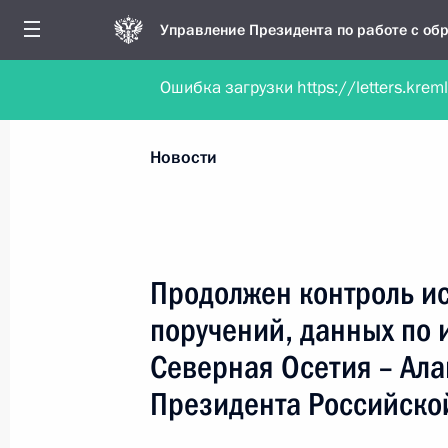
Управление Президента по работе с о
Ошибка загрузки https://letters.krem
Обратиться в форме электронного докуме
Все новости
Личный приём
Мобильна
Новости
Поиск по руководителю, географии и тематике
Продолжен контроль ис
поручений, данных по 
Все руководители, регионы, города и темы
Северная Осетия – Ал
Президента Российско