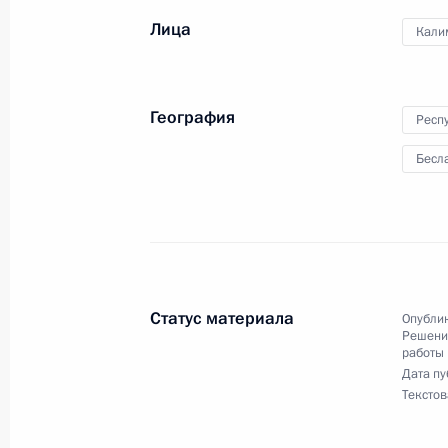
Лица
Кали
20 апреля 2023 года, четверг
География
Респ
Продолжен контроль исполнения по
в режиме видео-конференц-связи ж
Бесл
проведённого по поручению През
Президента Российской Федерации
Президента Российской Федераци
Российской Федерации по приёму г
20 апреля 2023 года, 20:19
Статус материала
Опублик
Решения
работы
Дата пу
О ходе исполнения поручения, дан
Текстов
конференц-связи жителя Республик
по поручению Президента Россий