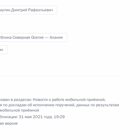
мулин Дмитрий Рафаэльевич
ублика Северная Осетия — Алания
ручения, данного по итогам личного приёма
ителя Республики Северная Осетия – Алания,
ан
идента Российской Федерации помощником
 – начальником Контрольного управления
и Дмитрием Шальковым в Приёмной Президента
раждан в Москве 18 октября 2022 года
ован в разделах:
Новости о работе мобильной приёмной
,
 по докладам об исполнении поручений, данных по результатам
 мобильной приёмной
бликации:
31 мая 2021 года, 19:29
ного по итогам личного приёма в режиме видео-
ая версия
и Северная Осетия – Алания, проведённого
ской Федерации помощником Президента