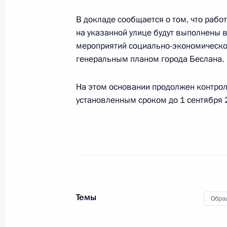
О ходе исполнения поручения, дан
В докладе сообщается о том, что раб
конференц-связи жителя Республик
на указанной улице будут выполнены 
по поручению Президента Россий
мероприятий социально-экономическо
Российской Федерации – начальни
генеральным планом города Беслана.
Российской Федерации Дмитрием 
Федерации по приёму граждан в М
На этом основании продолжен контрол
26 апреля 2023 года, 19:54
установленным сроком до 1 сентября 
Продолжен контроль исполнения по
в режиме видео-конференц-связи ж
проведённого по поручению През
Президента Российской Федерации
Президента Российской Федераци
Темы
Обра
Российской Федерации по приёму г
26 апреля 2023 года, 19:54