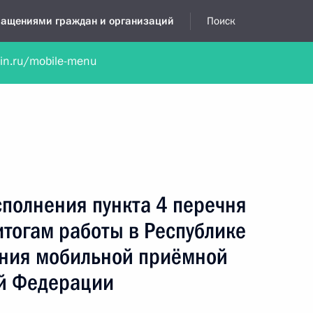
бращениями граждан и организаций
Поиск
lin.ru/mobile-menu
нта
Обратиться в устной форме
Новости
Обзоры обращени
я приёмная
апрель, 2023
полнения пункта 4 перечня
итогам работы в Республике
ания мобильной приёмной
й Федерации