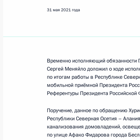
Беслан
31 мая 2021 года
Показа
О ходе исполнения поручения, дан
конференц-связи жителя Республик
Временно исполняющий обязанности Г
по поручению Президента Россий
Сергей Меняйло доложил о ходе исполн
Российской Федерации – начальни
по итогам работы в Республике Север
Российской Федерации Дмитрием 
мобильной приёмной Президента Росс
Федерации по приёму граждан в М
Референтуры Президента Российской 
31 июля 2023 года, 21:28
Поручение, данное по обращению Хур
Республики Северная Осетия – Алания
канализования домовладений, освеще
26 апреля 2023 года, среда
по улице Афако Фидарова города Бесл