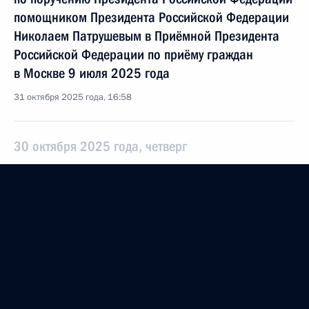
помощником Президента Российской Федерации
Николаем Патрушевым в Приёмной Президента
Российской Федерации по приёму граждан
в Москве 9 июля 2025 года
31 октября 2025 года, 16:58
30 октября 2025 года, четверг
Исполнено поручение (меры приняты), данное
по итогам личного приёма в режиме видео-
конференц-связи жителя Республики Северная
Осетия – Алания, проведённого по поручению
Президента Российской Федерации начальником
Управления Президента Российской Федерации
по работе с обращениями граждан
и организаций Михаилом Михайловским