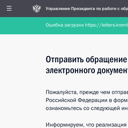
Управление Президента по работе с о
Ошибка загрузки https://letters.krem
Обратиться в форме электронного докуме
Отправить обращение
электронного докумен
Пожалуйста, прежде чем отпра
Российской Федерации в форме
ознакомьтесь со следующей и
Информируем, что реализация