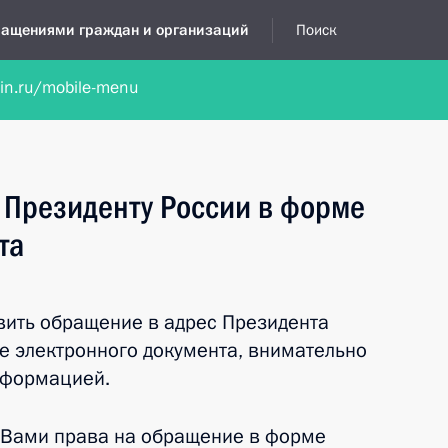
бращениями граждан и организаций
Поиск
lin.ru/mobile-menu
нта
Обратиться в устной форме
Новости
Обзоры обращени
 Президенту России в форме
та
вить обращение в адрес Президента
 электронного документа, внимательно
нформацией.
 Вами права на обращение в форме