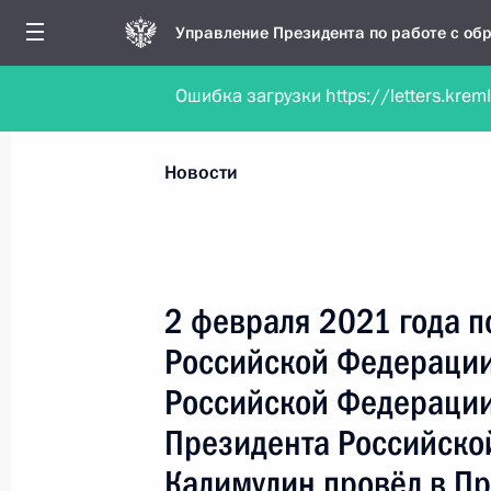
Управление Президента по работе с о
Ошибка загрузки https://letters.krem
Обратиться в форме электронного докуме
Все новости
Личный приём
Мобильна
Новости
Поиск по руководителю, географии и тематике
2 февраля 2021 года 
Российской Федераци
Все руководители, регионы, города и темы
Российской Федерации
Президента Российско
Калимулин провёл в П