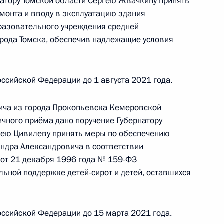
натору Томской области Сергею Жвачкину принять
ьного управления Президента Российской
монта и вводу в эксплуатацию здания
 Приёмной Президента Российской Федерации
азовательного учреждения средней
враля 2022 года
ода Томска, обеспечив надлежащие условия
ссийской Федерации до 1 августа 2021 года.
ича из города Прокопьевска Кемеровской
роля), данное по итогам личного приёма
ичного приёма дано поручение Губернатору
ительницы Кемеровской области – Кузбасса,
гею Цивилеву принять меры по обеспечению
идента Российской Федерации помощником
дра Александровича в соответствии
 – начальником Контрольного управления
 от 21 декабря 1996 года № 159-ФЗ
и Дмитрием Шальковым в Приёмной Президента
льной поддержке детей-сирот и детей, оставшихся
граждан в Москве 17 февраля 2022 года
ссийской Федерации до 15 марта 2021 года.