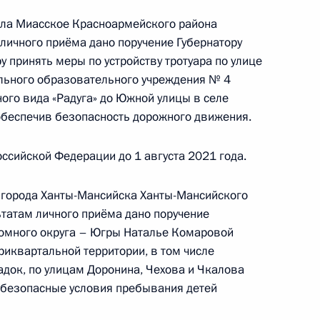
ела Миасское Красноармейского района
личного приёма дано поручение Губернатору
 принять меры по устройству тротуара по улице
ного по итогам личного приёма в режиме видео-
льного образовательного учреждения № 4
овской области – Кузбасса, проведённого
ого вида «Радуга» до Южной улицы в селе
ской Федерации помощником Президента
обеспечив безопасность дорожного движения.
ком Контрольного управления Президента
Шальковым в Приёмной Президента Российской
ссийской Федерации до 1 августа 2021 года.
оскве 17 февраля 2022 года
 города Ханты-Мансийска Ханты-Мансийского
ьтатам личного приёма дано поручение
номного округа – Югры Наталье Комаровой
риквартальной территории, в том числе
адок, по улицам Доронина, Чехова и Чкалова
чения, данного по итогам личного приёма
 безопасные условия пребывания детей
ительницы Кемеровской области – Кузбасса,