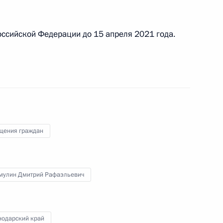
ссийской Федерации до 15 апреля 2021 года.
ы), данное по итогам личного приёма в режиме
 Кемеровской области – Кузбасса,
дента Российской Федерации начальником
й Федерации по работе с обращениями граждан
ским в Приёмной Президента Российской
оскве 16 февраля 2023 года
щения граждан
мулин Дмитрий Рафаэльевич
ного по итогам личного приёма в режиме видео-
овской области – Кузбасса, проведённого
кой Федерации начальником Управления
нодарский край