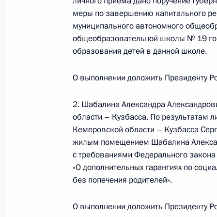
личного приёма дано поручение Губер
Федерации – начальником Контрол
меры по завершению капитального ре
Федерации Дмитрием Шальковым в
муниципального автономного общеобр
по приёму граждан в Москве 17 фе
общеобразовательной школы № 19 гор
4 сентября 2024 года, 16:45
образования детей в данной школе.
О выполнении доложить Президенту Ро
23 апреля 2024 года, вторник
2. Шабалина Александра Александров
Исполнено поручение (снято с конт
области – Кузбасса. По результатам л
в режиме видео-конференц-связи ж
Кемеровской области – Кузбасса Сер
проведённого по поручению През
жилым помещением Шабалина Алексан
Президента Российской Федерации
с требованиями Федерального закона
Президента Российской Федераци
«О дополнительных гарантиях по социа
Российской Федерации по приёму 
без попечения родителей».
23 апреля 2024 года, 16:38
О выполнении доложить Президенту Ро