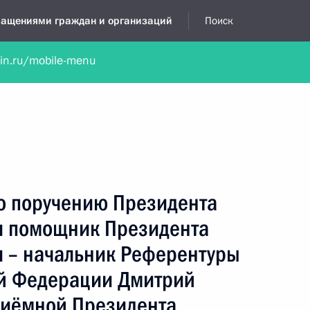
бращениями граждан и организаций
Поиск
lin.ru/mobile-menu
нта
Обратиться в устной форме
Новости
Обзоры обращени
я приёмная
сентябрь, 2024
по поручению Президента
и помощник Президента
 – начальник Референтуры
й Федерации Дмитрий
риёмной Президента