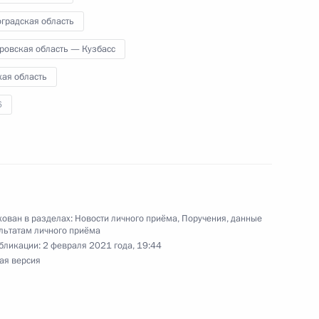
 по работе с обращениями граждан
ским в Приёмной Президента Российской
градская область
оскве 16 февраля 2023 года
ровская область — Кузбасс
кая область
6
чения, данного по итогам личного приёма
ительницы Кемеровской области – Кузбасса,
идента Российской Федерации помощником
 – начальником Контрольного управления
ован в разделах:
Новости личного приёма
,
Поручения, данные
льтатам личного приёма
и Дмитрием Шальковым в Приёмной Президента
бликации:
2 февраля 2021 года, 19:44
граждан в Москве 17 февраля 2022 года
ая версия