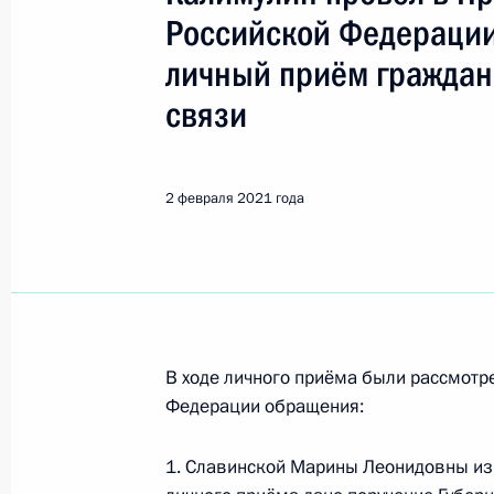
Прокопьевск
Российской Федерации
личный приём граждан
4 сентября 2024 года, среда
связи
Приняты меры по итогам личного 
жительницы Кемеровской области –
Президента Российской Федераци
2 февраля 2021 года
Федерации – начальником Контрол
Федерации Дмитрием Шальковым в
по приёму граждан в Москве 17 фе
4 сентября 2024 года, 17:06
В ходе личного приёма были рассмот
Федерации обращения:
О ходе принятия мер по итогам ли
жительницы Кемеровской области –
1. Славинской Марины Леонидовны из 
Президента Российской Федераци