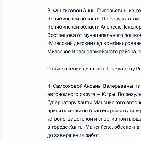
3. Финтисовой Анны Григорьевны из с
17 апреля 2024 года, среда
Челябинской области. По результатам 
Челябинской области Алексею Текслеру
О ходе исполнения поручения, дан
Вострецова от муниципального дошко
конференц-связи жительницы Кемер
«Миасский детский сад комбинированн
по поручению Президента Россий
Миасское Красноармейского района, 
Российской Федерации – начальни
Российской Федерации Дмитрием 
О выполнении доложить Президенту Ро
Федерации по приёму граждан в М
17 апреля 2024 года, 15:44
4. Самсоновой Аксаны Валерьевны из
автономного округа – Югры. По резул
Губернатору Ханты-Мансийского авто
принять меры по благоустройству внут
11 января 2024 года, четверг
устройству детской и спортивной площ
Продлён контроль исполнения пору
в городе Ханты-Мансийске, обеспечив
в режиме видео-конференц-связи ж
до завершения работ.