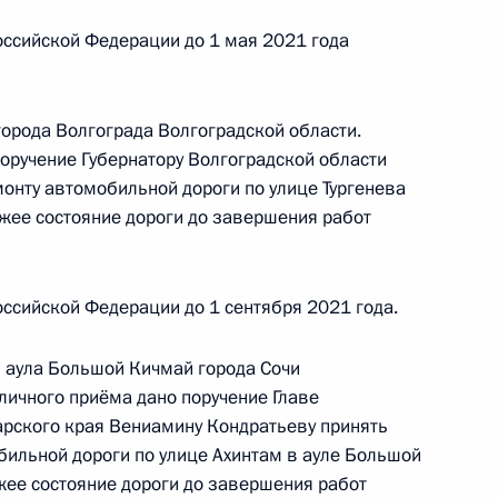
идента Российской Федерации помощником
 – начальником Контрольного управления
ссийской Федерации до 1 мая 2021 года
и Дмитрием Шальковым в Приёмной Президента
граждан в Москве 17 февраля 2022 года
города Волгограда Волгоградской области.
поручение Губернатору Волгоградской области
онту автомобильной дороги по улице Тургенева
зжее состояние дороги до завершения работ
к
ного по итогам личного приёма в режиме видео-
ссийской Федерации до 1 сентября 2021 года.
овской области – Кузбасса, проведённого
ской Федерации помощником Президента
 аула Большой Кичмай города Сочи
ком Контрольного управления Президента
личного приёма дано поручение Главе
Шальковым в Приёмной Президента Российской
арского края Вениамину Кондратьеву принять
оскве 17 февраля 2022 года
ильной дороги по улице Ахинтам в ауле Большой
жее состояние дороги до завершения работ