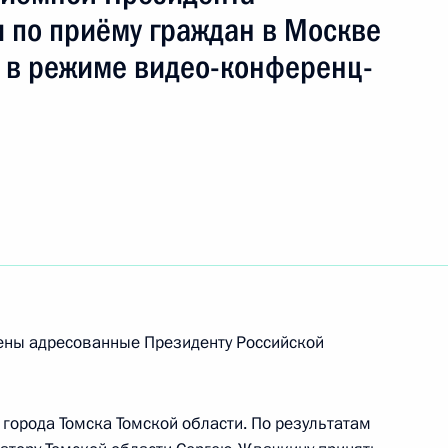
 по приёму граждан в Москве
 в режиме видео-конференц-
приёма в режиме видео-конференц-связи
 Кузбасса, проведённого по поручению
и помощником Президента Российской
ьного управления Президента Российской
 Приёмной Президента Российской Федерации
враля 2022 года
рены адресованные Президенту Российской
чного приёма в режиме видео-конференц-связи
 Кузбасса, проведённого по поручению
города Томска Томской области. По результатам
и помощником Президента Российской