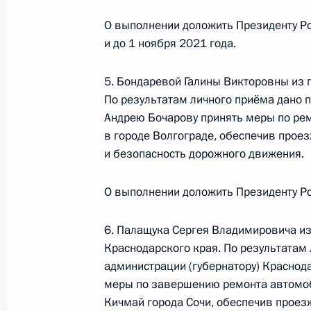
проведённого по поручению През
Президента Российской Федерации
О выполнении доложить Президенту Ро
Президента Российской Федераци
и до 1 ноября 2021 года.
Российской Федерации по приёму 
5. Бондаревой Галины Викторовны из 
11 января 2024 года, 18:41
По результатам личного приёма дано 
Андрею Бочарову принять меры по рем
в городе Волгограде, обеспечив прое
25 декабря 2023 года, понедельни
и безопасность дорожного движения.
О ходе исполнения поручения, дан
О выполнении доложить Президенту Ро
конференц-связи жительницы Кемер
по поручению Президента Россий
6. Палащука Сергея Владимировича из
Российской Федерации – начальни
Краснодарского края. По результатам 
Российской Федерации Дмитрием 
администрации (губернатору) Краснод
Федерации по приёму граждан в М
меры по завершению ремонта автомоб
25 декабря 2023 года, 19:33
Кичмай города Сочи, обеспечив проез