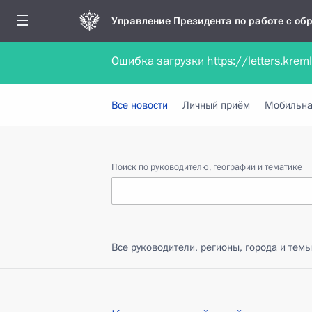
Управление Президента по работе с о
Ошибка загрузки https://letters.krem
Обратиться в форме электронного докуме
Все новости
Личный приём
Мобильна
Поиск по руководителю, географии и тематике
Все руководители, регионы, города и темы