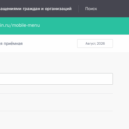
бращениями граждан и организаций
Поиск
lin.ru/mobile-menu
нта
Обратиться в устной форме
Новости
Обзоры обращени
я приёмная
август, 2026