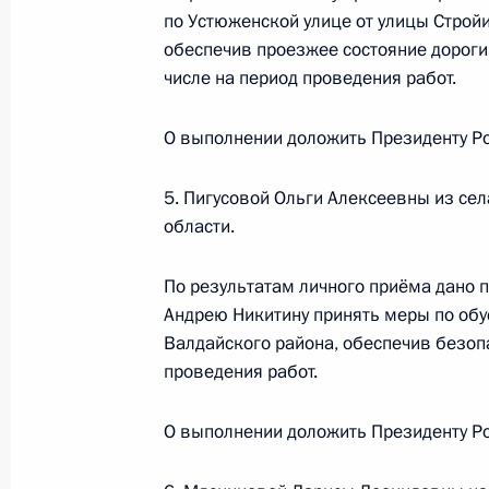
по Устюженской улице от улицы Строй
Федерации по внешней политике И
обеспечив проезжее состояние дороги
Российской Федерации по приёму 
числе на период проведения работ.
21 мая 2025 года, 16:25
О выполнении доложить Президенту Ро
О ходе принятия мер по итогам ли
5. Пигусовой Ольги Алексеевны из се
жителя Чукотского автономного ок
области.
Российской Федерации начальнико
Федерации по внешней политике И
По результатам личного приёма дано 
Российской Федерации по приёму 
Андрею Никитину принять меры по обу
Валдайского района, обеспечив безопа
21 мая 2025 года, 16:19
проведения работ.
О выполнении доложить Президенту Ро
5 мая 2025 года, понедельник