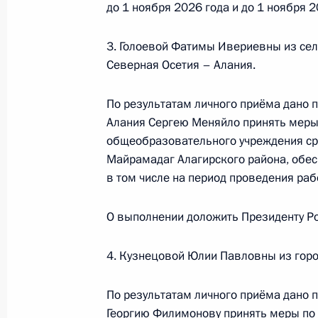
до 1 ноября 2026 года и до 1 ноября 2
3. Голоевой Фатимы Ивериевны из се
О ходе принятия мер по итогам ли
Северная Осетия – Алания.
жительницы Чукотского автономног
Президента Российской Федерации
По результатам личного приёма дано 
Российской Федерации по госуда
Алания Сергею Меняйло принять меры
в Приёмной Президента Российско
общеобразовательного учреждения с
25 марта 2022 года
Майрамадаг Алагирского района, обес
в том числе на период проведения рабо
3 сентября 2025 года, 17:12
О выполнении доложить Президенту Ро
21 мая 2025 года, среда
4. Кузнецовой Юлии Павловны из горо
Приняты меры по итогам личного п
По результатам личного приёма дано 
Чукотского автономного округа, п
Георгию Филимонову принять меры по 
Российской Федерации начальнико