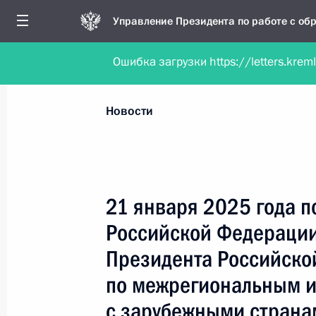
Управление Президента по работе с о
Ошибка загрузки https://letters.krem
Обратиться в форме электронного докуме
Все новости
Личный приём
Мобильна
Новости
Поиск по руководителю, географии и тематике
21 января 2025 года 
Российской Федерации
Все руководители, регионы, города и темы
Президента Российско
по межрегиональным и
с зарубежными страна