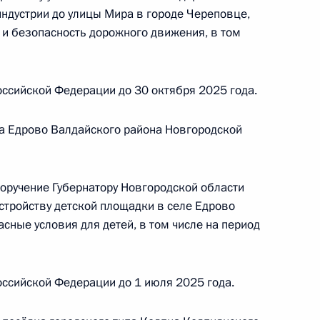
индустрии до улицы Мира в городе Череповце,
горем Неверовым в Приёмной Президента
 и безопасность дорожного движения, в том
граждан в Москве 2 февраля 2022 года
ссийской Федерации до 30 октября 2025 года.
чного приёма в режиме видео-конференц-связи
ла Едрово Валдайского района Новгородской
руга, проведённого по поручению Президента
м Управления Президента Российской
горем Неверовым в Приёмной Президента
поручение Губернатору Новгородской области
граждан в Москве 2 февраля 2022 года
стройству детской площадки в селе Едрово
сные условия для детей, в том числе на период
ссийской Федерации до 1 июля 2025 года.