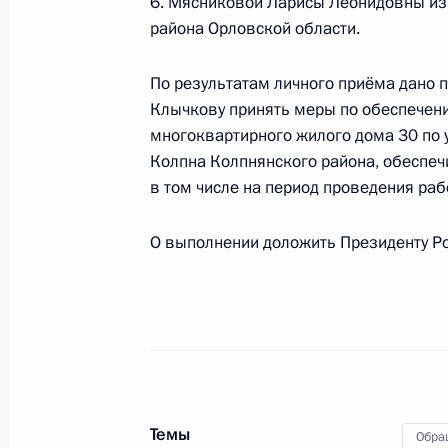
6. Мясниковой Ларисы Леонидовны из 
Продлён контроль исполнения пору
района Орловской области.
в режиме видео-конференц-связи ж
проведённого по поручению През
По результатам личного приёма дано 
Президента Российской Федерации
Клычкову принять меры по обеспече
Президента Российской Федераци
многоквартирного жилого дома 30 по 
Российской Федерации по приёму г
Колпна Колпнянского района, обеспе
5 мая 2025 года, 17:25
в том числе на период проведения рабо
О выполнении доложить Президенту Ро
30 апреля 2025 года, среда
О ходе исполнения поручения, дан
конференц-связи жительницы Чукот
по поручению Президента Россий
Российской Федерации – начальни
Российской Федерации Дмитрием 
Темы
Обра
Федерации по приёму граждан в Мо