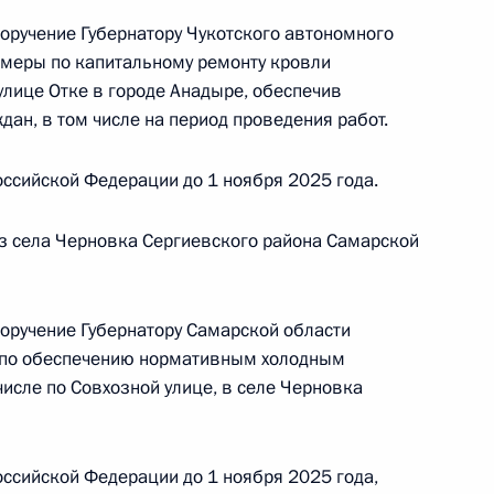
кой Федерации начальником Управления
поручение Губернатору Чукотского автономного
 по межрегиональным и культурным связям
 меры по капитальному ремонту кровли
ой Президента Российской Федерации
улице Отке в городе Анадыре, обеспечив
варя 2024 года
ан, в том числе на период проведения работ.
ссийской Федерации до 1 ноября 2025 года.
з села Черновка Сергиевского района Самарской
приёма в режиме видео-конференц-связи
поручение Губернатору Самарской области
о округа, проведённого по поручению
 по обеспечению нормативным холодным
 начальником Управления Президента
исле по Совхозной улице, в селе Черновка
рственным наградам Владимиром Осиповым
й Федерации по приёму граждан в Москве
ссийской Федерации до 1 ноября 2025 года,