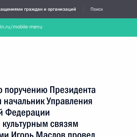
бращениями граждан и организаций
Поиск
lin.ru/mobile-menu
нта
Обратиться в устной форме
Новости
Обзоры обращени
я приёмная
сентябрь, 2025
по поручению Президента
 начальник Управления
й Федерации
 культурным связям
ми Игорь Маслов провел