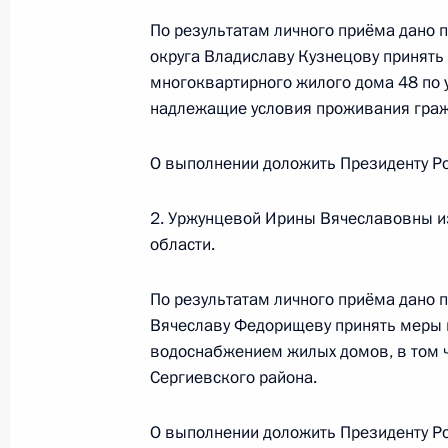
по поручению Президента Российс
По результатам личного приёма дано 
Президента Российской Федерации
округа Владиславу Кузнецову принять
с зарубежными странами в Приёмн
многоквартирного жилого дома 48 по 
по приёму граждан в Москве 12 ян
надлежащие условия проживания гражд
29 октября 2025 года, 15:33
О выполнении доложить Президенту Ро
2. Уржунцевой Ирины Вячеславовны и
3 сентября 2025 года, среда
области.
Приняты меры по итогам личного 
По результатам личного приёма дано 
жительницы Чукотского автономног
Вячеславу Федорищеву принять меры
Президента Российской Федерации
водоснабжением жилых домов, в том ч
Российской Федерации по госуда
Сергиевского района.
в Приёмной Президента Российско
25 марта 2022 года
О выполнении доложить Президенту Ро
3 сентября 2025 года, 17:46