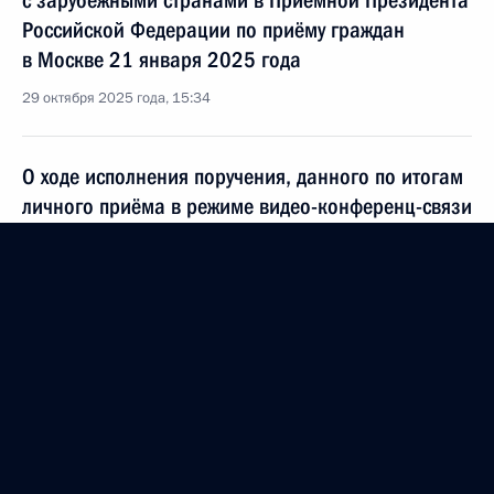
с зарубежными странами в Приёмной Президента
Российской Федерации по приёму граждан
в Москве 21 января 2025 года
29 октября 2025 года, 15:34
О ходе исполнения поручения, данного по итогам
личного приёма в режиме видео-конференц-связи
жительницы Чукотского автономного округа,
проведённого по поручению Президента
Российской Федерации начальником Управления
Президента Российской Федерации
по межрегиональным и культурным связям
с зарубежными странами в Приёмной Президента
Российской Федерации по приёму граждан
в Москве 12 января 2024 года
29 октября 2025 года, 15:33