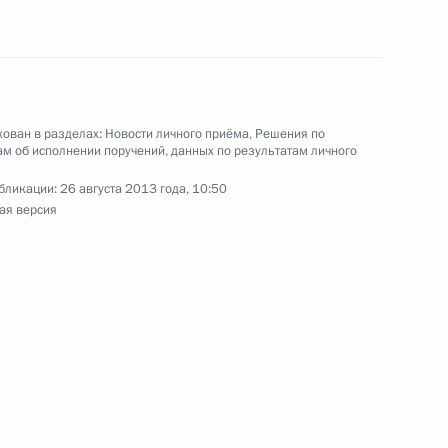
ован в разделах:
Новости личного приёма
,
Решения по
резидента Российской Федерации временно
м об исполнении поручений, данных по результатам личного
ника Управления Федеральной службы
бликации:
26 августа 2013 года, 10:50
Московской области Александр Бережной провёл
ая версия
й Федерации по приёму граждан в Москве
 Президента Российской Федерации