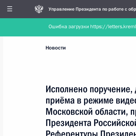
Управление Президента по работе с о
Ошибка загрузки https://letters.krem
Обратиться в форме электронного докуме
Все новости
Личный приём
Мобильна
Новости
Поиск по руководителю, географии и тематике
Исполнено поручение, 
приёма в режиме виде
Все руководители, регионы, города и темы
Московской области, 
Президента Российско
Референтуры Президе