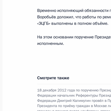
в режиме видео-конференц-связи ж
по поручению Президента Российс
Временно исполняющий обязанности г
Руководителя Администрации През
Воробьёв доложил, что работы по рем
Громовым в Приёмной Президента 
«ЭЦГБ» выполнены в полном объёме.
в Москве 21 ноября 2013 года
На этом основании поручение Презид
17 января 2015 года, 14:48
исполненным.
О ходе исполнения поручения, дан
конференц-связи жителя Московско
Президента Российской Федерации
Смотрите также
Администрации Президента Росси
в Приёмной Президента Российско
18 декабря 2012 года по поручению Прези
21 ноября 2013 года
Федерации начальник Референтуры Презид
Федерации Дмитрий Калимулин провёл в П
17 января 2015 года, 14:40
Президента по приёму граждан в Москве л