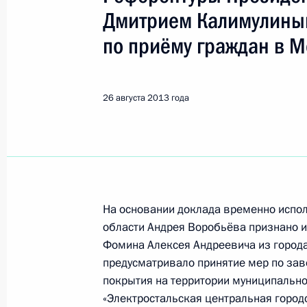
Электросталь
Дмитрием Калимулины
по приёму граждан в М
Показа
26 августа 2013 года
8 апреля 2015 года, среда
8 апреля 2015 года по поручению
комиссар Московской области Вик
Российской Федерации по приёму 
8 апреля 2015 года, 19:25
На основании доклада временно испо
области Андрея Воробьёва признано 
Фомина Алексея Андреевича из города
17 января 2015 года, суббота
предусматривало принятие мер по за
покрытия на территории муниципальн
Продолжен контроль исполнения по
«Электростальская центральная город