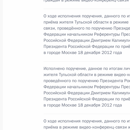
граждан в режиме видео-конференц-связи
10 декабря 2014 года, среда
О ходе исполнения поручения, данного по и
приёма жителя Тульской области в режиме
О ходе исполнения поручения, дан
связи, проведённого по поручению Презид
Федерации начальником Референтуры Пре
конференц-связи жителя Московско
Российской Федерации Дмитрием Калимул
Президента Российской Федерации
Президента Российской Федерации по при
Администрации Президента Росси
в городе Москве 18 декабря 2012 года
в Приёмной Президента Российско
21 ноября 2013 года
Исполнено поручение, данное по итогам ли
жителя Тульской области в режиме видео-
10 декабря 2014 года, 18:49
проведённого по поручению Президента Ро
Федерации начальником Референтуры Пре
Российской Федерации Дмитрием Калимул
Президента Российской Федерации по при
9 декабря 2013 года, понедельник
в городе Москве 18 декабря 2012 года
Продолжен контроль исполнения по
О ходе исполнения поручения, данного по и
в режиме видео-конференц-связи ж
приёма в режиме видео-конференц-связи 