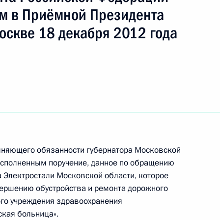
м в Приёмной Президента
оскве 18 декабря 2012 года
ть следующие материалы
 Президента Российской Федерации военный
тор Чеховский провёл в Приёмной Президента
граждан в Москве личный приём граждан
лняющего обязанности губернатора Московской
исполненным поручение, данное по обращению
 Электростали Московской области, которое
вершению обустройства и ремонта дорожного
ого учреждения здравоохранения
ручения, данного по итогам личного приёма
ская больница».