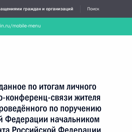
бращениями граждан и организаций
Поиск
lin.ru/mobile-menu
нта
Обратиться в устной форме
Новости
Обзоры обращени
я приёмная
апрель, 2015
данное по итогам личного
о-конференц-связи жителя
проведённого по поручению
й Федерации начальником
нта Российской Федерации