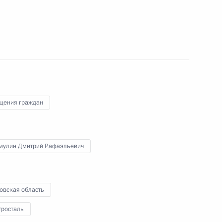
 Президента Российской Федерации начальник
дъегерской службы Российской Федерации
угу Александр Бугреев провёл в Приёмной
Москве личный приём граждан
щения граждан
мулин Дмитрий Рафаэльевич
тогам личного приёма в режиме видео-
й области, проведённого по поручению
 начальником Референтуры Президента
овская область
алимулиным в Приёмной Президента по приёму
2 года
тросталь