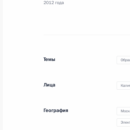
2012 года
11 ноября 2013 года, понедельник
8 ноября 2013 года по поручению
Управления Государственной фель
по Центральному федеральному окр
Президента по приёму граждан в 
11 ноября 2013 года, 14:24
Темы
Обра
26 августа 2013 года, понедельник
Лица
Кали
Исполнено поручение, данное по и
конференц-связи жителя Московско
Президента Российской Федерации
География
Моск
Российской Федерации Дмитрием К
граждан в Москве 18 декабря 201
Элек