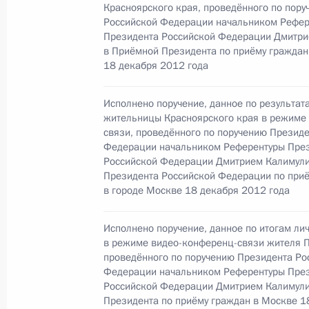
по поручению Президента Российс
Красноярского края, проведённого по пор
Руководителя Администрации През
Российской Федерации начальником Рефер
Президента Российской Федерации Дмитр
Громовым в Приёмной Президента 
в Приёмной Президента по приёму граждан
в Москве 21 ноября 2013 года
18 декабря 2012 года
9 декабря 2013 года, 22:23
Исполнено поручение, данное по результат
жительницы Красноярского края в режиме
связи, проведённого по поручению Презид
О ходе исполнения поручения, дан
Федерации начальником Референтуры Пре
Российской Федерации Дмитрием Калимул
конференц-связи жителя Московско
Президента Российской Федерации по при
Президента Российской Федерации
в городе Москве 18 декабря 2012 года
Администрации Президента Росси
в Приёмной Президента Российско
Исполнено поручение, данное по итогам ли
21 ноября 2013 года
в режиме видео-конференц-связи жителя П
проведённого по поручению Президента Ро
9 декабря 2013 года, 22:01
Федерации начальником Референтуры Пре
Российской Федерации Дмитрием Калимул
Президента по приёму граждан в Москве 1