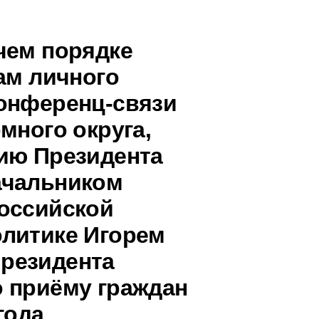
чем порядке
ам личного
онференц-связи
много округа,
ию Президента
ачальником
оссийской
олитике Игорем
резидента
 приёму граждан
года