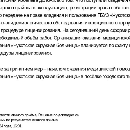
га Юлия Кобелева доложила о том, что поступили сведения 
ырского района в эксплуатацию, регистрации права собствен
го передаче на праве владения и пользования ГБУЗ «Чукот
рно-эпидемиологического обследования инфекционного корпу
 процедуре лицензирования. На сегодняшний день сформир
еобходимый объём работ. Организация оказания медицинск
ения «Чукотская окружная больница» планируется по факту
цедуры лицензирования.
ке за принятием мер – началом оказания медицинской пом
ния «Чукотская окружная больница» в посёлке городского т
овости личного приёма
,
Решения по докладам об
ных по результатам личного приёма
24 года, 16:01