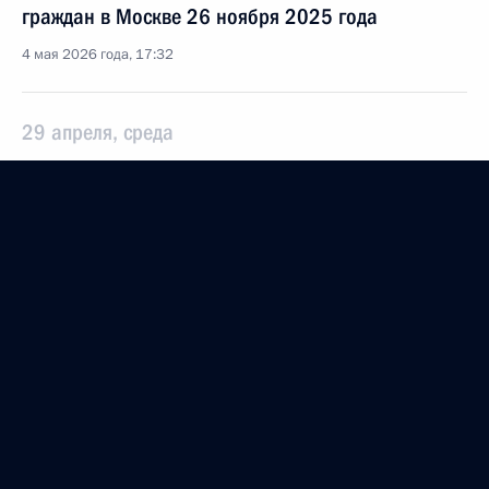
граждан в Москве 26 ноября 2025 года
4 мая 2026 года, 17:32
29 апреля, среда
Продлён контроль в рабочем порядке
за принятием мер по итогам личного приёма
в режиме видео-конференц-связи жительницы
Карачаево-Черкесской Республики, проведённого
по поручению Президента Российской Федерации
начальником Управления Президента Российской
Федерации по внешней политике Игорем
Неверовым в Приёмной Президента Российской
Федерации по приёму граждан в Москве 2 апреля
2025 года
29 апреля 2026 года, 17:43