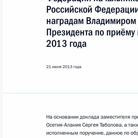
Показа
Российской Федерации
наградам Владимиром
Работа мобильной приёмной Прези
Президента по приёму 
области
2013 года
24 июня 2013 года, 20:43
21 июня 2013 года
21 июня 2013 года, пятница
Продлён контроль исполнения пору
жителя Краснодарского края в реж
по поручению Президента Российс
информационного и документацион
Федерации Сергеем Осиповым в Пр
На основании доклада заместителя п
Осетия-Алания Сергея Таболова, а та
в городе Москве 19 декабря 2011 
исполненным поручение, данное по о
21 июня 2013 года, 17:30