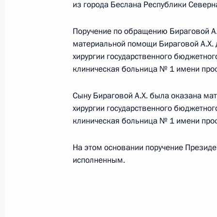
из города Беслана Республики Северн
Поручение по обращению Бираговой А.
Исполнено поручение, данное по и
материальной помощи Бираговой А.Х. 
конференц-связи жительницы Респу
хирургии государственного бюджетног
по поручению Президента Российс
клиническая больница № 1 имени проф
Президента Российской Федерации
Осиповым в Приёмной Президента 
Сыну Бираговой А.Х. была оказана ма
2013 года
хирургии государственного бюджетног
клиническая больница № 1 имени проф
21 июня 2013 года, 17:20
На этом основании поручение Презид
исполненным.
Перечень поручений по итогам мо
Федерации в Забайкальском крае
21 июня 2013 года, 17:10