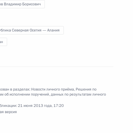
ов Владимир Борисович
ублика Северная Осетия — Алания
ан
Президента Российской Федерации помощник
 – начальник Контрольного Управления
 Константин Чуйченко провел в приёмной
оскве личный приём граждан в режиме видео-
ован в разделах:
Новости личного приёма
,
Решения по
м об исполнении поручений, данных по результатам личного
бликации:
21 июня 2013 года, 17:20
ая версия
Президента Российской Федерации
правления Федеральной службы финансово-
кве Кирилл Яровиков провел в приёмной