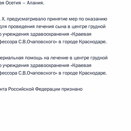
ая Осетия – Алания.
 Х. предусматривало принятие мер по оказанию
тогам личного приёма в режиме видео-
для проведения лечения сына в центре грудной
блики Северная Осетия – Алания, проведённого
о учреждения здравоохранения «Краевая
кой Федерации начальником Управления
ессора С.В.Очаповского» в городе Краснодаре.
 по государственным наградам Владимиром
по приёму граждан в Москве 25 апреля
териальная помощь на лечение в центре грудной
о учреждения здравоохранения «Краевая
ессора С.В.Очаповского» в городе Краснодаре.
ента Российской Федерации признано
бильной приёмной Президента Российской