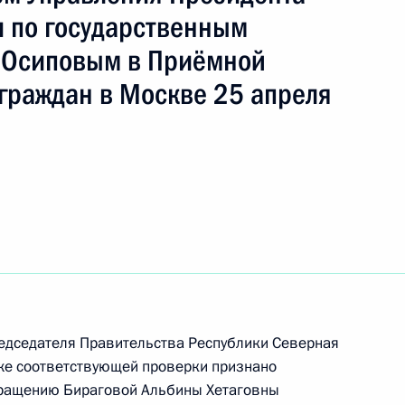
ть следующие материалы
 по государственным
 Осиповым в Приёмной
дента Российской Федерации в Ленинградской
граждан в Москве 25 апреля
чения, данного по итогам личного приёма
име видео-конференц-связи, проведённого
кой Федерации начальником Управления
ного обеспечения Президента Российской
иёмной Президента по приёму граждан
редседателя Правительства Республики Северная
кже соответствующей проверки признано
года
бращению Бираговой Альбины Хетаговны