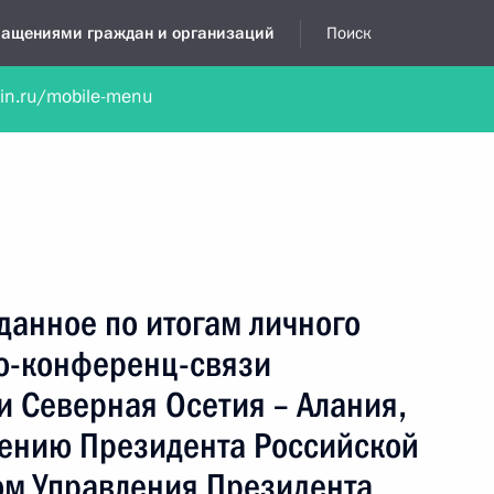
бращениями граждан и организаций
Поиск
lin.ru/mobile-menu
нта
Обратиться в устной форме
Новости
Обзоры обращени
я приёмная
июнь, 2013
данное по итогам личного
о-конференц-связи
и Северная Осетия – Алания,
чению Президента Российской
м Управления Президента