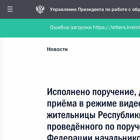
Управление Президента по работе с о
Ошибка загрузки https://letters.krem
Обратиться в форме электронного докуме
Все новости
Личный приём
Мобильна
Новости
Поиск по руководителю, географии и тематике
Исполнено поручение, 
приёма в режиме виде
Все руководители, регионы, города и темы
жительницы Республик
проведённого по пору
Федерации начальнико