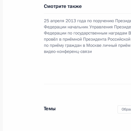
Смотрите также
21 июня 2013 года по поручению 
25 апреля 2013 года по поручению Презид
управляющий Государственным уч
Федерации начальник Управления Президе
Отделением Фонда социального ст
Федерации по государственным наградам 
Сидорова провела в приёмной Пре
провёл в приёмной Президента Российско
по приёму граждан в Москве личный приём
граждан в Москве личный приём г
видео-конференц-связи
21 июня 2013 года, 17:00
20 июня 2013 года, четверг
20 июня 2013 года по поручению 
Управления на транспорте Министе
Темы
Обра
по Центральному федеральному ок
Президента Российской Федерации
граждан