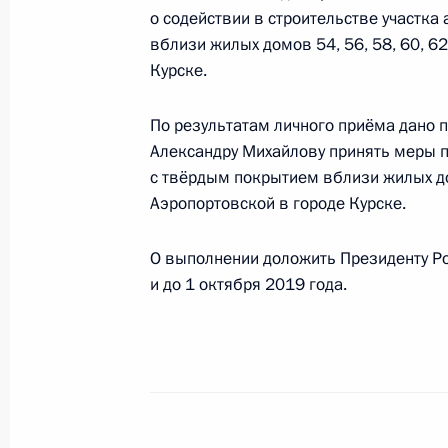
по приёму граждан в Москве 7 фев
о содействии в строительстве участк
17 мая 2018 года, 18:58
вблизи жилых домов 54, 56, 58, 60, 62
Курске.
По результатам личного приёма дано п
16 мая 2018 года, среда
Александру Михайлову принять меры п
О ходе исполнения поручения, дан
с твёрдым покрытием вблизи жилых дом
конференц-связи жителя Калинингр
Аэропортовской в городе Курске.
Президента Российской Федерации
Российской Федерации по межреги
О выполнении доложить Президенту Р
странами Владимиром Черновым в
и до 1 октября 2019 года.
по приёму граждан в Москве 5 сен
16 мая 2018 года, 21:57
16 мая 2018 года по поручению П