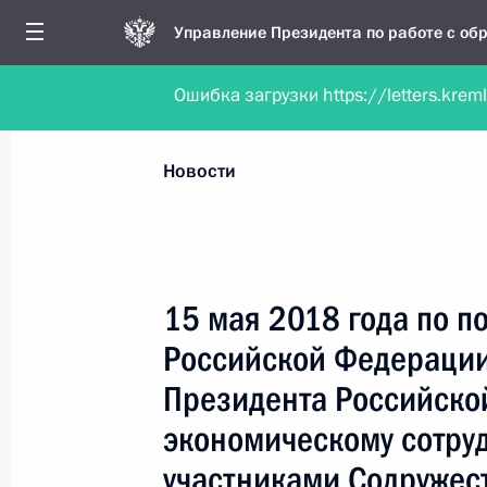
Управление Президента по работе с о
Ошибка загрузки https://letters.krem
Обратиться в форме электронного докуме
Все новости
Личный приём
Мобильна
Новости
Поиск по руководителю, географии и тематике
15 мая 2018 года по 
Российской Федерации
Все руководители, регионы, города и темы
Президента Российско
экономическому сотруд
участниками Содружес