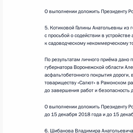
17 мая 2018 года, 19:26
О выполнении доложить Президенту Ро
5. Котиковой Галины Анатольевны из 
О ходе исполнения поручения, дан
с просьбой о содействии в устройстве
конференц-связи жительницы Респ
к садоводческому некоммерческому т
по поручению Президента Россий
Российской Федерации Владимиро
По результатам личного приёма дано
Федерации по приёму граждан в М
губернатора Воронежской области Алек
асфальтобетонного покрытия дороги,
17 мая 2018 года, 19:25
товариществу «Салют» в Рамонском ра
до завершения работ и безопасность 
О ходе исполнения поручения, дан
О выполнении доложить Президенту Ро
конференц-связи жительницы Ставр
до 15 декабря 2018 года и до 15 дека
Президента Российской Федерации
Александром Бедрицким в Приёмн
6. Шибанова Владимира Анатольевича 