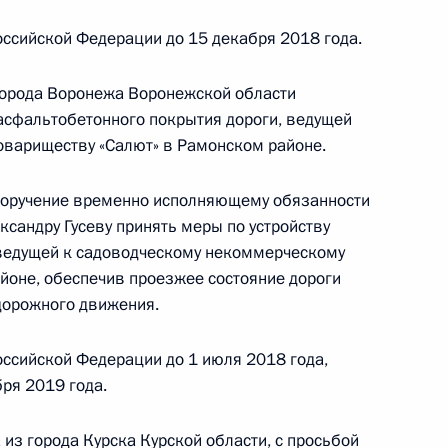
ссийской Федерации до 15 декабря 2018 года.
города Воронежа Воронежской области
ного по итогам личного приема в режиме видео-
 асфальтобетонного покрытия дороги, ведущей
ублики Башкортостан, проведённого
овариществу «Салют» в Рамонском районе.
ской Федерации помощником Президента
м Кожиным в Приёмной Президента Российской
 поручение временно исполняющему обязанности
оскве 17 апреля 2018 года
сандру Гусеву принять меры по устройству
 ведущей к садоводческому некоммерческому
йоне, обеспечив проезжее состояние дороги
дорожного движения.
ного по итогам личного приёма в режиме видео-
ссийской Федерации до 1 июля 2018 года,
опольского края, проведённого по поручению
бря 2019 года.
 советником Президента Российской Федерации
ой Президента Российской Федерации
из города Курска Курской области, с просьбой