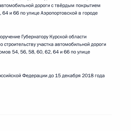
раля 2017 года
а автомобильной дороги с твёрдым покрытием
, 64 и 66 по улице Аэропортовской в городе
оручение Губернатору Курской области
о строительству участка автомобильной дороги
ного по итогам личного приёма в режиме видео-
ов 54, 56, 58, 60, 62, 64 и 66 по улице
адской области, проведенного по поручению
 начальником Управления Президента
ональным и культурным связям с зарубежными
оссийской Федерации до 15 декабря 2018 года
 Приёмной Президента Российской Федерации
тября 2017 года
резидента Российской Федерации прокурор