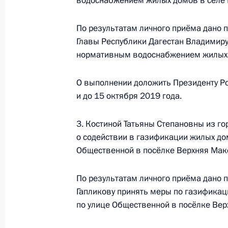
водоснабжением жилых домов в селе 
по поручению Президента Российс
Президента Российской Федерации
По результатам личного приёма дано
Александром Смирновым в Приёмн
Главы Республики Дагестан Владимир
по приёму граждан в Москве 7 сен
нормативным водоснабжением жилых д
17 мая 2018 года, 19:27
О выполнении доложить Президенту Ро
и до 15 октября 2019 года.
Продлён контроль исполнения пору
3. Костиной Татьяны Степановны из г
в режиме видео-конференц-связи ж
о содействии в газификации жилых домо
по поручению Президента Российс
Общественной в посёлке Верхняя Мак
Президента Российской Федерации
Александром Смирновым в Приёмн
По результатам личного приёма дано 
по приёму граждан в Москве 11 но
Гапликову принять меры по газификации
17 мая 2018 года, 19:27
по улице Общественной в посёлке Ве