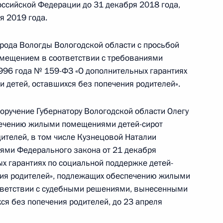
ссийской Федерации до 31 декабря 2018 года,
я 2019 года.
ного по итогам личного приёма в режиме видео-
блики Карелия, проведённого по поручению
 начальником Управления Президента
орода Вологды Вологодской области с просьбой
омещением в соответствии с требованиями
с обращениями граждан и организаций
996 года № 159-ФЗ «О дополнительных гарантиях
ой Президента Российской Федерации
и детей, оставшихся без попечения родителей».
та 2018 года
оручение Губернатору Вологодской области Олегу
печению жилыми помещениями детей-сирот
дителей, в том числе Кузнецовой Наталии
тогам личного приёма в режиме видео-
иями Федерального закона от 21 декабря
о-Ненецкого автономного округа, проведённого
х гарантиях по социальной поддержке детей-
кой Федерации начальником Управления
ения родителей», подлежащих обеспечению жилыми
 по общественным связям и коммуникациям
тветствии с судебными решениями, вынесенными
ой Президента Российской Федерации
хся без попечения родителей, до 23 апреля
я 2016 года