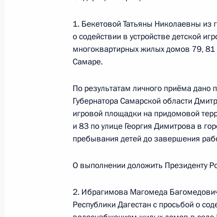
по приёму граждан в Москве 1 июн
1. Бекетовой Татьяны Николаевны из 
17 мая 2018 года, 19:28
о содействии в устройстве детской и
многоквартирных жилых домов 79, 81 
Самаре.
Продлён контроль исполнения пору
в режиме видео-конференц-связи ж
По результатам личного приёма дано
по поручению Президента Российс
Губернатора Самарской области Дмитр
Президента Российской Федерации
игровой площадки на придомовой тер
Александром Смирновым в Приёмн
и 83 по улице Георгия Димитрова в го
по приёму граждан в Москве 16 ма
пребывания детей до завершения рабо
17 мая 2018 года, 19:28
О выполнении доложить Президенту Ро
2. Ибрагимова Магомеда Багомедович
Исполнено поручение, данное по и
Республики Дагестан с просьбой о со
конференц-связи жительницы Ямал