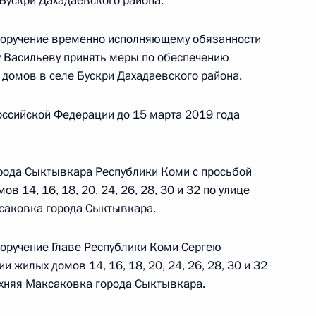
Бускри Дахадаевского района.
кой Федерации начальником Управления
 по общественным связям и коммуникациям
 поручение временно исполняющему обязанности
ой Президента Российской Федерации
у Васильеву принять меры по обеспечению
тября 2017 года
омов в селе Бускри Дахадаевского района.
ссийской Федерации до 15 марта 2019 года
чения, данного по итогам личного приёма
орода Сыктывкара Республики Коми с просьбой
ителя Республики Алтай, проведённого
в 14, 16, 18, 20, 24, 26, 28, 30 и 32 по улице
кой Федерации начальником Управления
саковка города Сыктывкара.
 по общественным связям и коммуникациям
ой Президента Российской Федерации
поручение Главе Республики Коми Сергею
ября 2016 года
 жилых домов 14, 16, 18, 20, 24, 26, 28, 30 и 32
рхняя Максаковка города Сыктывкара.