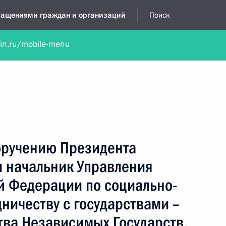
бращениями граждан и организаций
Поиск
lin.ru/mobile-menu
нта
Обратиться в устной форме
Новости
Обзоры обращени
я приёмная
май, 2018
поручению Президента
 начальник Управления
й Федерации по социально-
ничеству с государствами –
тва Независимых Государств,