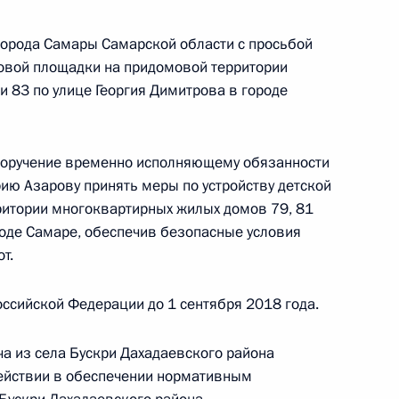
я 2016 года
города Самары Самарской области с просьбой
гровой площадки на придомовой территории
и 83 по улице Георгия Димитрова в городе
чения, данного по итогам личного приёма
ителя Камчатского края, проведённого
 поручение временно исполняющему обязанности
кой Федерации начальником Управления
ию Азарову принять меры по устройству детской
 по общественным связям и коммуникациям
ритории многоквартирных жилых домов 79, 81
ой Президента Российской Федерации
роде Самаре, обеспечив безопасные условия
рта 2017 года
т.
ссийской Федерации до 1 сентября 2018 года.
а из села Бускри Дахадаевского района
тогам личного приёма в режиме видео-
действии в обеспечении нормативным
о-Ненецкого автономного округа, проведённого