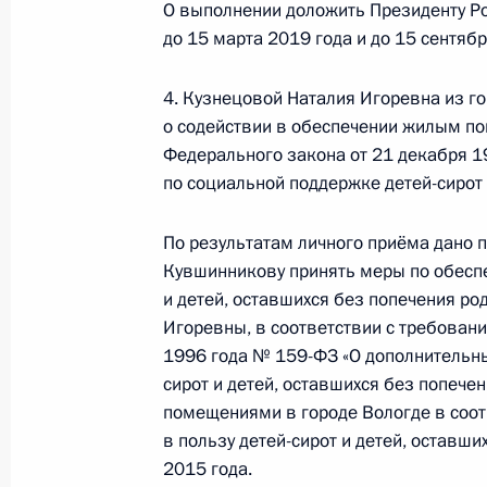
О выполнении доложить Президенту Ро
до 15 марта 2019 года и до 15 сентябр
О ходе исполнения поручения, дан
конференц-связи жительницы Респу
Президента Российской Федерации
4. Кузнецовой Наталия Игоревна из г
о содействии в обеспечении жилым п
Российской Федерации по работе 
Федерального закона от 21 декабря 1
Михаилом Михайловским в Приёмн
по социальной поддержке детей-сирот 
по приёму граждан в Москве 1 мар
17 мая 2018 года, 19:26
По результатам личного приёма дано п
Кувшинникову принять меры по обес
и детей, оставшихся без попечения ро
Исполнено поручение, данное по и
Игоревны, в соответствии с требован
конференц-связи жительницы Ямал
1996 года № 159-ФЗ «О дополнительны
по поручению Президента Российс
сирот и детей, оставшихся без попеч
Президента Российской Федерации
помещениями в городе Вологде в соо
Александром Смирновым в Приёмн
в пользу детей-сирот и детей, оставши
2015 года.
по приёму граждан в Москве 1 июн