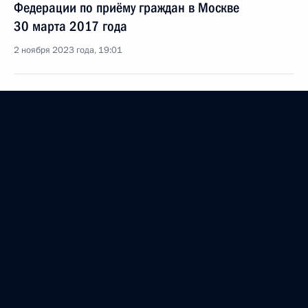
Федерации по приёму граждан в Москве
30 марта 2017 года
2 ноября 2023 года, 19:01
27 сентября 2023 года, среда
Исполнено поручение (меры приняты), данное
по итогам личного приёма в режиме видео-
конференц-связи жительницы Омской области,
проведённого по поручению Президента
Российской Федерации начальником Управления
Президента Российской Федерации
по социально-экономическому сотрудничеству
с государствами – участниками Содружества
Независимых Государств, Республикой Абхазия
и Республикой Южная Осетия в Приёмной