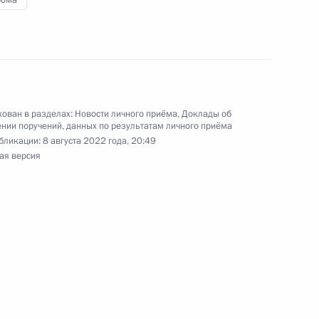
рома
ромской области, проведённого по поручению
 начальником Управления Президента
ию информационно-коммуникационных
и Татьяной Матвеевой в Приёмной Президента
граждан в Москве 27 января 2023 года
ован в разделах:
Новости личного приёма
,
Доклады об
нии поручений, данных по результатам личного приёма
бликации:
8 августа 2022 года, 20:49
ая версия
ного по итогам личного приёма в режиме видео-
ромской области, проведённого по поручению
 заместителем Руководителя Администрации
и Владимиром Островенко в Приёмной
 по приёму граждан в Москве 24 июня