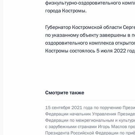
жителя Костромской области, пров
физкультурно-оздоровительного комп
города Костромы.
Федерации начальником Управлени
с обращениями граждан и органи
Президента Российской Федерации
Губернатор Костромской области Серге
по указанному объекту завершены в п
2023 года
оздоровительного комплекса открытог
14 сентября 2023 года, 18:30
Костромы состоялось 5 июля 2022 год
28 июля 2023 года, пятница
О ходе исполнения поручения, дан
Смотрите также
конференц-связи жительницы Кост
Президента Российской Федерации
15 сентября 2021 года по поручению През
Российской Федерации по общест
Федерации начальник Управления Президе
в Приёмной Президента Российско
Федерации по межрегиональным и культур
6 сентября 2022 года
с зарубежными странами Игорь Маслов пр
Президента Российской Федерации по при