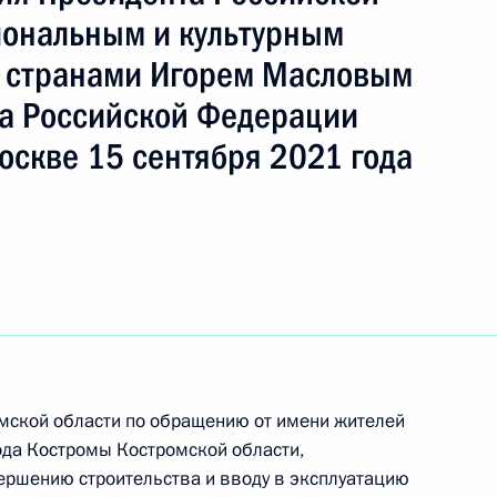
ональным и культурным
 странами Игорем Масловым
а Российской Федерации
оскве 15 сентября 2021 года
ть следующие материалы
омской области по обращению от имени жителей
ода Костромы Костромской области,
чного приёма в режиме видео-конференц-связи
ершению строительства и вводу в эксплуатацию