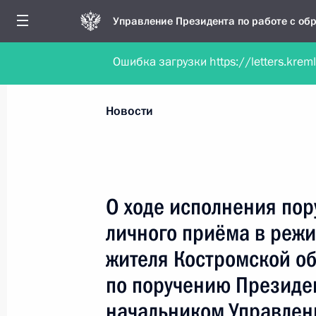
Управление Президента по работе с о
Ошибка загрузки https://letters.krem
Обратиться в форме электронного докуме
Все новости
Личный приём
Мобильна
Новости
Рубрикация материалов
Все материалы
О ходе исполнения пор
Новости личного приёма
личного приёма в реж
Поручения, данные по результатам личног
жителя Костромской об
приёма
по поручению Президе
начальником Управлен