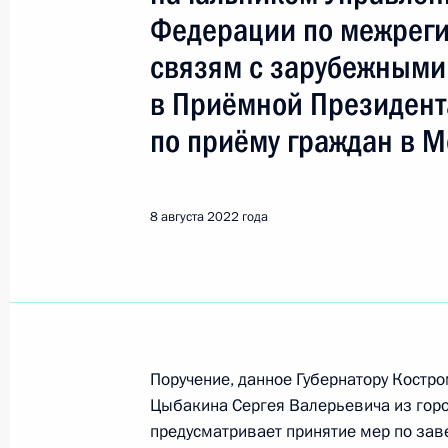
Федерации по межреги
Поиск по руководителю, географии и тематике
связям с зарубежными
в Приёмной Президент
по приёму граждан в М
Все руководители, регионы, города и темы
8 августа 2022 года
Кострома
Показа
Поручение, данное Губернатору Костр
14 сентября 2023 года, четверг
Цыбакина Сергея Валерьевича из гор
О ходе принятия мер по итогам ли
предусматривает принятие мер по зав