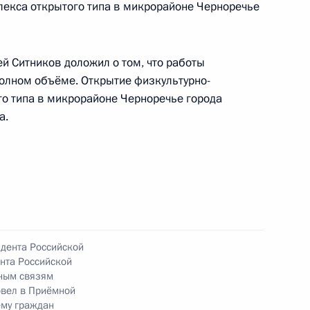
едённого по поручению Президента Российской
лекса открытого типа в микрорайоне Черноречье
я Президента Российской Федерации по работе
заций Михаилом Михайловским в Приёмной
 по приёму граждан в Москве 16 февраля
й Ситников доложил о том, что работы
олном объёме. Открытие физкультурно-
о типа в микрорайоне Черноречье города
а.
ного по итогам личного приёма в режиме видео-
ромской области, проведённого по поручению
 начальником Управления Президента
идента Российской
венным проектам Сергеем Новиковым
нта Российской
й Федерации по приёму граждан в Москве
ным связям
овел в Приёмной
ёму граждан