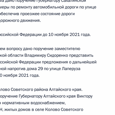
ма дано поручение Губернатору Сахалинской
меры по ремонту автомобильной дороги по улице
обеспечив проезжее состояние дороги
дорожного движения.
чного приёма в режиме видео-конференц-связи
ссийской Федерации до 10 ноября 2021 года.
ведённого по поручению Президента
м Референтуры Президента Российской
ем вопросу дано поручение заместителю
 Российской Федерации по приёму граждан
кой области Владимиру Сидоренко представить
оссийской Федерации предложения о дальнейшей
ной напротив дома 29 по улице Лаперуза
0 ноября 2021 года.
лово Советского района Алтайского края.
чного приёма в режиме видео–конференц–связи
оручение Губернатору Алтайского края Виктору
оведённого по поручению Президента
ию нормативным водоснабжением,
м Управления Президента Российской
, жилых домов в селе Колово Советского
ми граждан и организаций Михаилом