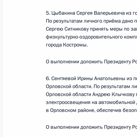
жителя Приморского края, проведё
Федерации начальником Управлен
5. Цыбакина Сергея Валерьевича из г
по обеспечению конституционных 
По результатам личного приёма дано 
Российской Федерации по приёму 
Сергею Ситникову принять меры по за
физкультурно-оздоровительного комп
16 сентября 2021 года, 18:47
города Костромы.
О выполнении доложить Президенту Ро
О ходе исполнения поручения, дан
конференц-связи жительницы Белго
6. Сентяевой Ирины Анатольевны из 
Президента Российской Федерации
Орловской области. По результатам ли
Администрации Президента Россий
Орловской области Андрею Клычкову п
Президента Российской Федерации 
электроосвещения на автомобильной 
2020 года
в Орловском районе, обеспечив безоп
16 сентября 2021 года, 18:47
О выполнении доложить Президенту Ро