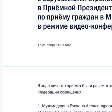
Показа
в Приёмной Президент
по приёму граждан в 
О ходе исполнения поручения, дан
в режиме видео-конфе
конференц–связи жителя Свердловс
Президента Российской Федераци
Федерации – начальником Контрол
15 сентября 2021 года
Федерации Дмитрием Шальковым в
по приёму граждан в Москве 25 ма
16 сентября 2021 года, 18:52
О ходе исполнения поручения, дан
В ходе личного приёма были рассмот
конференц-связи жительницы Свер
Федерации обращения:
Президента Российской Федерации
Валерием Фадеевым в Приёмной Пр
1. Мухамедшина Руслана Александров
граждан в Москве 4 февраля 2021