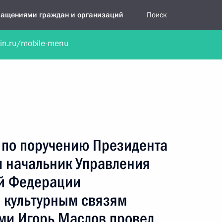
бращениями граждан и организаций
Поиск
lin.ru/mobile-menu
нта
Обратиться в устной форме
Новости
Обзоры обращени
я приёмная
сентябрь, 2021
 по поручению Президента
 начальник Управления
й Федерации
 культурным связям
ми Игорь Маслов провел