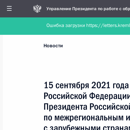
Управление Президента по работе с о
Ошибка загрузки https://letters.krem
Обратиться в форме электронного докуме
Все новости
Личный приём
Мобильна
Новости
Поиск по руководителю, географии и тематике
15 сентября 2021 года
Российской Федерации
Все руководители, регионы, города и темы
Президента Российско
по межрегиональным и
с зарубежными страна