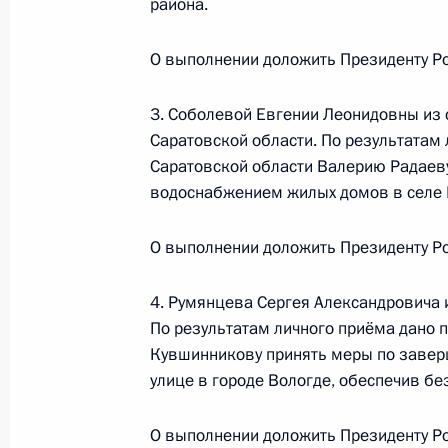
района.
Михайловским в Приёмной Президе
в Москве 28 июня 2019 года
О выполнении доложить Президенту Ро
16 сентября 2021 года, 18:52
3. Соболевой Евгении Леонидовны из
Саратовской области. По результатам 
Саратовской области Валерию Радаев
О ходе исполнения поручения, дан
водоснабжением жилых домов в селе 
конференц-связи жительницы Респу
по поручению Президента Российс
О выполнении доложить Президенту Ро
Президента Российской Федерации
и организаций Михаилом Михайлов
4. Румянцева Сергея Александровича 
Федерации по приёму граждан в М
По результатам личного приёма дано п
16 сентября 2021 года, 18:51
Кувшинникову принять меры по завер
улице в городе Вологде, обеспечив б
О ходе принятия мер по итогам ли
О выполнении доложить Президенту Ро