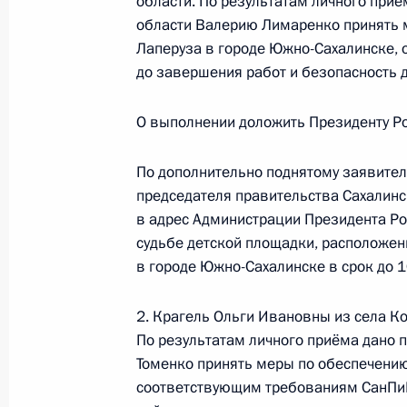
области. По результатам личного приё
области Валерию Лимаренко принять 
16 сентября 2021 года, 18:52
Лаперуза в городе Южно-Сахалинске, 
до завершения работ и безопасность 
О ходе принятия мер по итогам ли
О выполнении доложить Президенту Ро
жительницы Камчатского края, про
Российской Федерации начальнико
По дополнительно поднятому заявител
Федерации в Приёмной Президента
председателя правительства Сахалинс
в Москве 6 марта 2013 года
в адрес Администрации Президента Р
судьбе детской площадки, расположен
16 сентября 2021 года, 18:52
в городе Южно-Сахалинске в срок до 1
2. Крагель Ольги Ивановны из села Ко
О ходе принятия мер по итогам ли
По результатам личного приёма дано п
жителя Архангельской области, пр
Томенко принять меры по обеспечен
Российской Федерации начальнико
соответствующим требованиям СанПиН
Федерации по работе с обращения