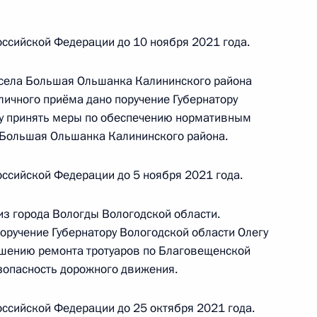
нта Российской Федерации по приёму граждан
ссийской Федерации до 10 ноября 2021 года.
 села Большая Ольшанка Калининского района
личного приёма дано поручение Губернатору
у принять меры по обеспечению нормативным
ного по итогам личного приёма в режиме видео-
Большая Ольшанка Калининского района.
блики Северная Осетия – Алания, проведённого
кой Федерации начальником Управления
ссийской Федерации до 5 ноября 2021 года.
 по работе с обращениями граждан
ским в Приёмной Президента Российской
из города Вологды Вологодской области.
оскве 23 июля 2021 года
оручение Губернатору Вологодской области Олегу
шению ремонта тротуаров по Благовещенской
езопасность дорожного движения.
чного приёма в режиме видео-конференц-связи
ссийской Федерации до 25 октября 2021 года.