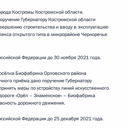
нного по поручению Президента Российской
ия Президента Российской Федерации
орода Костромы Костромской области.
прав граждан в Приёмной Президента
поручение Губернатору Костромской области
граждан в Москве 24 мая 2017 года
вершению строительства и вводу в эксплуатацию
лекса открытого типа в микрорайоне Черноречье
ссийской Федерации до 30 ноября 2021 года.
ного по итогам личного приёма в режиме видео-
родской области, проведённого по поручению
посёлка Биофабрика Орловского района
 первым заместителем Руководителя
чного приёма дано поручение Губернатору
ской Федерации Сергеем Кириенко в Приёмной
ринять меры по устройству линий искусственного
по приёму граждан в Москве 2 декабря
дороге «Орёл – Знаменское» – Биофабрика
асность дорожного движения.
ссийской Федерации до 25 декабря 2021 года.