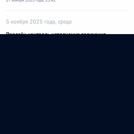
27 ноября 2025 года, 15:42
5 ноября 2025 года, среда
Продлён контроль исполнения поручения,
данного по итогам личного приёма в режиме
видео-конференц-связи жительницы Костромской
области, проведённого по поручению Президента
Российской Федерации заместителем
Руководителя Администрации Президента
Российской Федерации Магомедсаламом
Магомедовым в Приёмной Президента
Российской Федерации по приему граждан
в Москве 5 февраля 2025 года
5 ноября 2025 года, 15:52