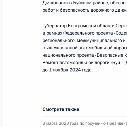
в режиме видео-конференц-связи ж
Дьяконово» в Буйском районе, обеспе
работ и безопасность дорожного движ
по поручению Президента Российс
Президента Российской Федерации
и организаций Михаилом Михайлов
Губернатор Костромской области Серге
в рамках Федерального проекта «Сод
Федерации по приёму граждан в М
регионального, межмуниципального и 
16 августа 2024 года, 16:10
вышеуказанной автомобильной дороги
национального проекта «Безопасные к
Ремонт автомобильной дороги «Буй – 
15 августа 2024 года, четверг
до 1 ноября 2024 года.
О ходе исполнения поручения, дан
конференц-связи жительницы Кост
Президента Российской Федерации
Российской Федерации по работе 
Смотрите также
Михаилом Михайловским в Приёмн
по приёму граждан в Москве 12 ок
3 марта 2023 года по поручению Президен