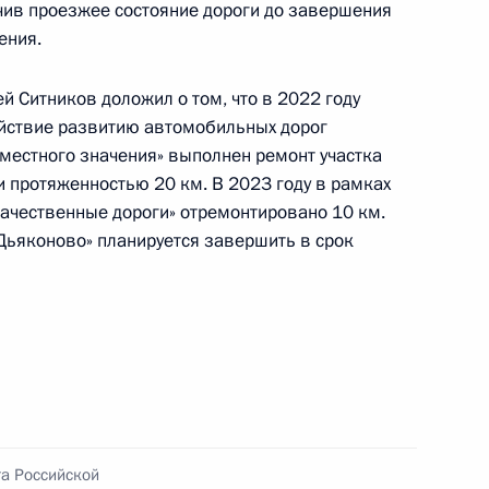
ительницы Костромской области, проведённого
чив проезжее состояние дороги до завершения
ения.
кой Федерации начальником Управления
 по работе с обращениями граждан
ским в Приёмной Президента Российской
й Ситников доложил о том, что в 2022 году
ействие развитию автомобильных дорог
оскве 12 октября 2022 года
местного значения» выполнен ремонт участка
 протяженностью 20 км. В 2023 году в рамках
ачественные дороги» отремонтировано 10 км.
Дьяконово» планируется завершить в срок
ного по итогам личного приёма в режиме видео-
ромской области, проведённого по поручению
 начальником Управления Президента
с обращениями граждан и организаций
ой Президента Российской Федерации
тября 2022 года
та Российской