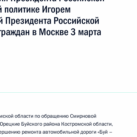
 политике Игорем
 Президента Российской
граждан в Москве 3 марта
ть следующие материалы
омской области по обращению Смирновой
Юрецкие Буйского района Костромской области,
ы), данные по итогам личного приёма
вершению ремонта автомобильной дороги «Буй –