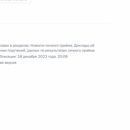
 по приёму граждан в Москве личный приём
ц-связи
ован в разделах:
Новости личного приёма
,
Доклады об
нии поручений, данных по результатам личного приёма
бликации:
18 декабря 2023 года, 20:09
ю Президента Российской Федерации
ая версия
страции Президента Российской Федерации
 Президента Российской Федерации по приёму
раждан в режиме видео-конференц-связи