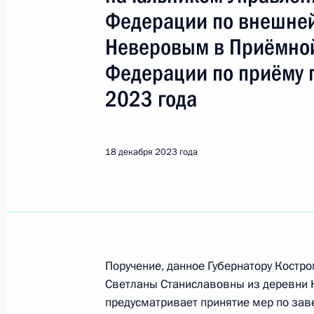
Федерации по внешней
Поиск по руководителю, географии и тематике
Неверовым в Приёмной
Федерации по приёму 
2023 года
Все руководители, регионы, города и темы
18 декабря 2023 года
Костромская область
Показа
Поручение, данное Губернатору Костр
16 августа 2024 года, пятница
Светланы Станиславовны из деревни 
Исполнены поручения (меры принят
предусматривает принятие мер по за