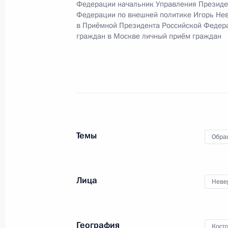
Федерации начальник Управления Президе
15 августа 2024 года, 18:29
Федерации по внешней политике Игорь Не
в Приёмной Президента Российской Федер
граждан в Москве личный приём граждан
О ходе исполнения поручения, дан
конференц-связи жительницы Кост
Президента Российской Федерации
Российской Федерации по работе 
Михаилом Михайловским в Приёмн
по приёму граждан в Москве 12 ок
Темы
15 августа 2024 года, 18:28
Обра
Лица
3 июля 2024 года, среда
Неве
3 июля 2024 года по поручению П
Президента Российской Федерации
География
Кост