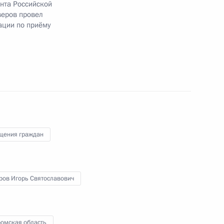
нта Российской
веров провел
ации по приёму
ного по итогам личного приёма в режиме видео-
ромской области, проведённого по поручению
 начальником Управления Президента
с обращениями граждан и организаций
ой Президента Российской Федерации
тября 2022 года
щения граждан
ров Игорь Святославович
резидента Российской Федерации советник
 Елена Ямпольская провела в Приёмной
ромская область