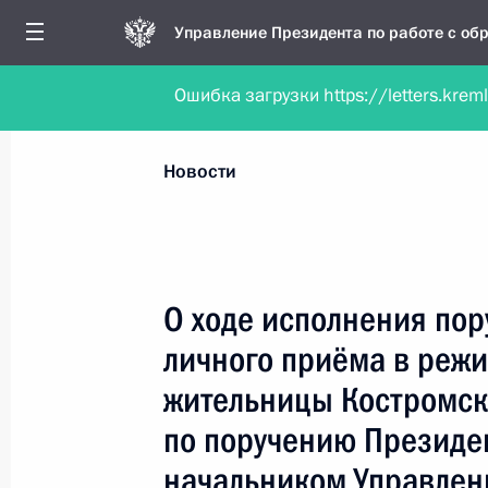
Управление Президента по работе с о
Ошибка загрузки https://letters.krem
Обратиться в форме электронного докуме
Все новости
Личный приём
Мобильна
Новости
Рубрикация материалов
Все материалы
О ходе исполнения пор
Новости личного приёма
личного приёма в реж
Поручения, данные по результатам личног
жительницы Костромск
приёма
по поручению Президе
начальником Управлен