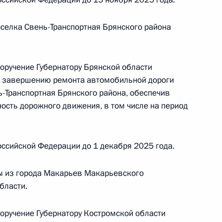
селка Свень-Транспортная Брянского района
поручение Губернатору Брянской области
о завершению ремонта автомобильной дороги
чения, данного по итогам личного приёма
ь-Транспортная Брянского района, обеспечив
ительницы Брянской области, проведённого
ость дорожного движения, в том числе на период
кой Федерации начальником Управления пресс-
 Российской Федерации Андреем Цыбулиным
й Федерации по приёму граждан в Москве
ссийской Федерации до 1 декабря 2025 года.
ы из города Макарьев Макарьевского
бласти.
к
поручение Губернатору Костромской области