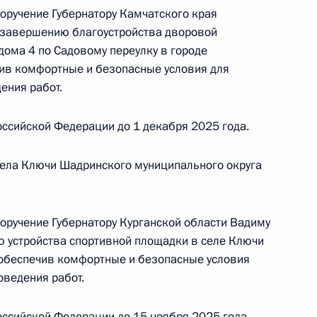
поручение Губернатору Камчатского края
чения, данного по итогам личного приёма
 завершению благоустройства дворовой
ительницы Брянской области, проведённого
дома 4 по Садовому переулку в городе
кой Федерации советником Президента
ив комфортные и безопасные условия для
итиным в Приёмной Президента Российской
ения работ.
оскве 3 февраля 2025 года
ссийской Федерации до 1 декабря 2025 года.
села Ключи Шадринского муниципального округа
ы), данное по итогам личного приёма в режиме
поручение Губернатору Курганской области Вадиму
ы Брянской области, проведённого
 устройства спортивной площадки в селе Ключи
кой Федерации начальником Управления
 обеспечив комфортные и безопасные условия
 по внешней политике Игорем Неверовым
оведения работ.
й Федерации по приёму граждан в Москве
ссийской Федерации до 15 ноября 2025 года.