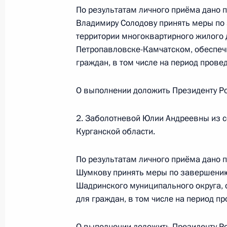
По результатам личного приёма дано 
Продлён контроль исполнения пору
Владимиру Солодову принять меры по
в режиме видео-конференц-связи ж
территории многоквартирного жилого 
по поручению Президента Российс
Петропавловске-Камчатском, обеспеч
Российской Федерации Игорем Лев
граждан, в том числе на период провед
Федерации по приёму граждан в М
1 ноября 2025 года, 15:44
О выполнении доложить Президенту Ро
2. Заболотневой Юлии Андреевны из 
Курганской области.
30 октября 2025 года, четверг
Исполнено поручение (меры принят
По результатам личного приёма дано 
видео-конференц-связи жительниц
Шумкову принять меры по завершению
по поручению Президента Российс
Шадринского муниципального округа,
Президента Российской Федерации
для граждан, в том числе на период пр
в Приёмной Президента Российско
17 апреля 2025 года
О выполнении доложить Президенту Ро