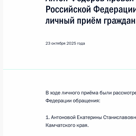
Брянская область
Российской Федерации
личный приём граждан
Показа
23 октября 2025 года
6 ноября 2025 года, четверг
6 ноября 2025 года по поручению
Управления Президента Российско
и организаций Михаил Михайловск
Федерации по приёму граждан в М
В ходе личного приёма были рассмот
конференц-связи
Федерации обращения:
6 ноября 2025 года, 15:41
1. Антоновой Екатерины Станиславов
Камчатского края.
1 ноября 2025 года, суббота