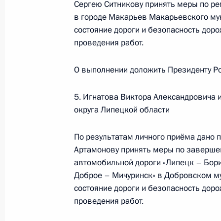
Сергею Ситникову принять меры по ре
О ходе исполнения поручения, дан
в городе Макарьев Макарьевского му
конференц-связи жительницы Брян
состояние дороги и безопасность доро
Президента Российской Федерации
проведения работ.
Российской Федерации по внешней
Президента Российской Федерации
О выполнении доложить Президенту Ро
2025 года
27 октября 2025 года, 16:01
5. Игнатова Виктора Александровича 
округа Липецкой области
По результатам личного приёма дано 
О ходе исполнения поручения, дан
Артамонову принять меры по заверше
конференц-связи жительницы Брян
автомобильной дороги «Липецк – Бор
Президента Российской Федерации
Доброе – Мичуринск» в Добровском м
и информации Президента Россий
состояние дороги и безопасность доро
в Приёмной Президента Российско
проведения работ.
13 января 2025 года