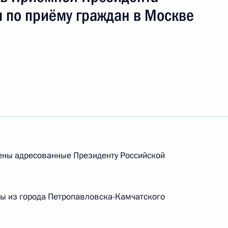
 по приёму граждан в Москве
ть следующие материалы
 Президента Российской Федерации начальник
й Федерации по работе с обращениями граждан
ий провёл в Приёмной Президента Российской
оскве личный приём граждан в режиме видео-
рены адресованные Президенту Российской
ны из города Петропавловска-Камчатского