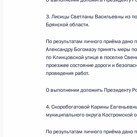
30 октября 2025 года, 15:43
3. Лисицы Светланы Васильевны из по
Брянской области.
28 октября 2025 года, вторник
По результатам личного приёма дано 
Александру Богомазу принять меры п
Продлён контроль исполнения пору
по Клинцовской улице в поселке Свен
в режиме видео-конференц-связи ж
проезжее состояние дороги и безопасн
по поручению Президента Российс
проведения работ.
службы и информации Президента
в Приёмной Президента Российско
О выполнении доложить Президенту Ро
13 января 2025 года
28 октября 2025 года, 16:40
4. Скоробогатовой Карины Евгеньевн
муниципального округа Костромской о
27 октября 2025 года, понедельни
По результатам личного приёма дано 