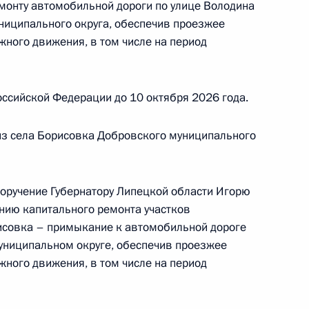
монту автомобильной дороги по улице Володина
ного по итогам личного приёма в режиме видео-
ниципального округа, обеспечив проезжее
ской области, проведённого по поручению
жного движения, в том числе на период
 начальником Управления Президента
 политике Игорем Неверовым в Приёмной
 по приёму граждан в Москве 17 апреля
ссийской Федерации до 10 октября 2026 года.
из села Борисовка Добровского муниципального
поручение Губернатору Липецкой области Игорю
ного по итогам личного приёма в режиме видео-
нию капитального ремонта участков
ской области, проведённого по поручению
исовка – примыкание к автомобильной дороге
 начальником Управления пресс-службы
униципальном округе, обеспечив проезжее
ской Федерации Андреем Цыбулиным
жного движения, в том числе на период
й Федерации по приёму граждан в Москве