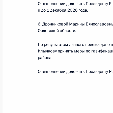
27 октября 2025 года, 15:59
О выполнении доложить Президенту Ро
и до 1 декабря 2026 года.
О ходе исполнения поручения, дан
6. Дронниковой Марины Вячеславовн
конференц-связи жительницы Брян
Орловской области.
Президента Российской Федерации
Игорем Левитиным в Приёмной Пре
По результатам личного приёма дано 
граждан в Москве 3 февраля 2025
Клычкову принять меры по газификац
района.
27 октября 2025 года, 15:57
О выполнении доложить Президенту Ро
24 октября 2025 года, пятница
Исполнено поручение (меры принят
видео-конференц-связи жительниц
по поручению Президента Российс