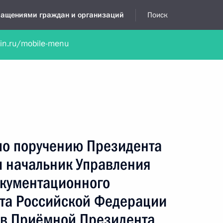
бращениями граждан и организаций
Поиск
lin.ru/mobile-menu
нта
Обратиться в устной форме
Новости
Обзоры обращени
я приёмная
ноябрь, 2025
по поручению Президента
 начальник Управления
кументационного
та Российской Федерации
 в Приёмной Президента