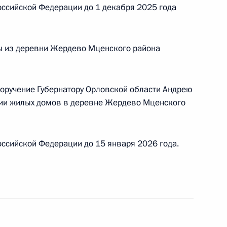
ссийской Федерации до 1 декабря 2025 года
ного по итогам личного приёма в режиме видео-
ы из деревни Жердево Мценского района
ской области, проведённого по поручению
 советником Президента Российской Федерации
зидента Российской Федерации по приёму
поручение Губернатору Орловской области Андрею
 года
ии жилых домов в деревне Жердево Мценского
ссийской Федерации до 15 января 2026 года.
ы), данное по итогам личного приёма в режиме
ы Брянской области, проведённого
кой Федерации советником Президента