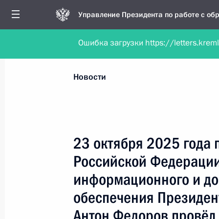
Управление Президента по работе с о
Ошибка загрузки https://letters.krem
Обратиться в форме электронного докуме
Все новости
Личный приём
Мобильна
Новости
Поиск по руководителю, географии и тематике
23 октября 2025 года 
Российской Федерации
Все руководители, регионы, города и темы
информационного и до
обеспечения Президен
Антон Федоров провёл