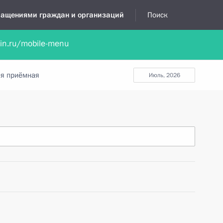
бращениями граждан и организаций
Поиск
lin.ru/mobile-menu
нта
Обратиться в устной форме
Новости
Обзоры обращени
я приёмная
июль, 2026