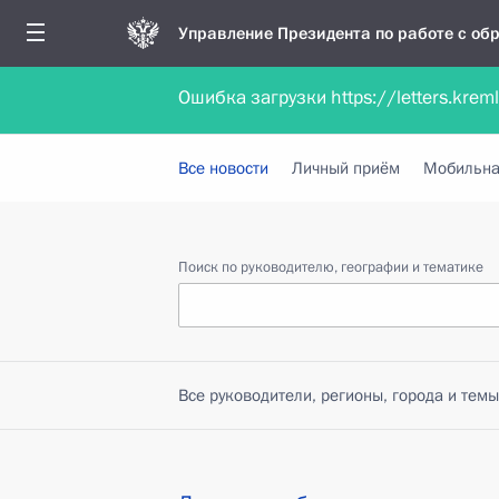
Управление Президента по работе с о
Ошибка загрузки https://letters.krem
Обратиться в форме электронного докуме
Все новости
Личный приём
Мобильна
Поиск по руководителю, географии и тематике
Все руководители, регионы, города и темы