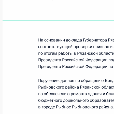
Рыбное
2 июня, вторник
Продлён контроль исполнения пору
в режиме видео-конференц-связи ж
На основании доклада Губернатора Ря
по поручению Президента Российс
соответствующей проверки признан ис
Президента Российской Федерации
по итогам работы в Рязанской област
и организаций в Приёмной Презид
Президента Российской Федерации по
в Москве 13 декабря 2023 года
Президента Российской Федерации по 
2 июня 2026 года, 18:05
Поручение, данное по обращению Бон
Рыбновского района Рязанской област
по обеспечению ремонта здания и бла
О ходе исполнения поручения, дан
бюджетного дошкольного образователь
конференц-связи жительницы Рязан
в городе Рыбное Рыбновского района.
Президента Российской Федерации