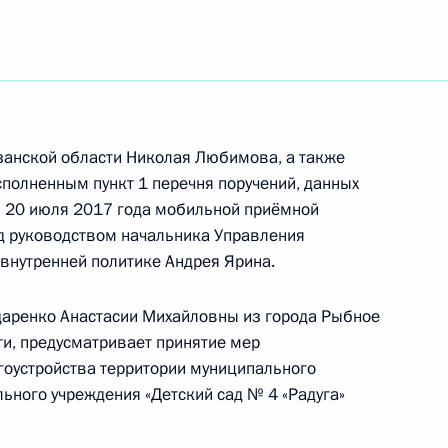
чения, данного по итогам личного приёма
ительницы Рязанской области, проведённого
занской области Николая Любимова, а также
кой Федерации начальником Управления
полненным пункт 1 перечня поручений, данных
 по работе с обращениями граждан
и 20 июля 2017 года мобильной приёмной
ента Российской Федерации по приёму граждан
д руководством начальника Управления
внутренней политике Андрея Ярина.
даренко Анастасии Михайловны из города Рыбное
и, предусматривает принятие мер
гоустройства территории муниципального
ного по итогам личного приёма в режиме видео-
ного учреждения «Детский сад № 4 «Радуга»
ской области, проведённого по поручению
 начальником Управления Президента