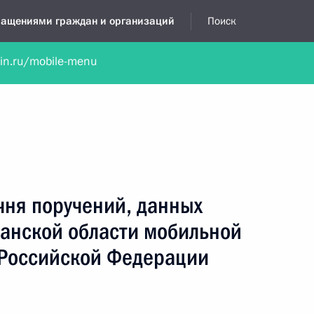
бращениями граждан и организаций
Поиск
lin.ru/mobile-menu
нта
Обратиться в устной форме
Новости
Обзоры обращени
я приёмная
июнь, 2026
чня поручений, данных
занской области мобильной
Российской Федерации