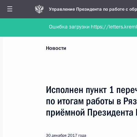
Управление Президента по работе с о
Ошибка загрузки https://letters.krem
Обратиться в форме электронного докуме
Все новости
Личный приём
Мобильна
Новости
Поиск по руководителю, географии и тематике
Исполнен пункт 1 пере
по итогам работы в Ря
Все руководители, регионы, города и темы
приёмной Президента 
30 декабря 2017 года