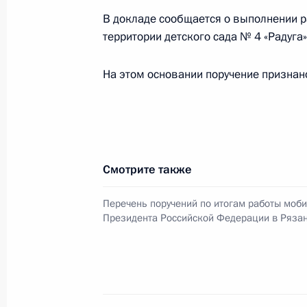
Российской Федерации по работе 
В докладе сообщается о выполнении ра
в Приёмной Президента Российско
территории детского сада № 4 «Радуга
13 декабря 2023 года
2 июня 2026 года, 17:56
На этом основании поручение признан
27 января, вторник
Продлён контроль исполнения пору
Смотрите также
в режиме видео-конференц-связи ж
по поручению Президента Российс
Перечень поручений по итогам работы моб
Президента Российской Федерации
Президента Российской Федерации в Рязан
и организаций в Приёмной Презид
в Москве 13 декабря 2023 года
27 января 2026 года, 17:56