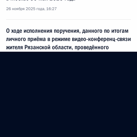
26 ноября 2025 года, 16:27
О ходе исполнения поручения, данного по итогам
личного приёма в режиме видео-конференц-связи
жителя Рязанской области, проведённого
по поручению Президента Российской Федерации
начальником Управления Президента Российской
Федерации по внутренней политике Андреем
Яриным в Приёмной Президента Российской
Федерации по приёму граждан в Москве
27 февраля 2025 года
26 ноября 2025 года, 16:21
6 ноября 2025 года, четверг