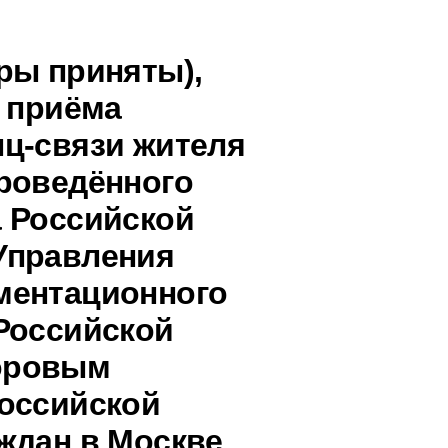
ры приняты),
о приёма
ц-связи жителя
роведённого
 Российской
Управления
ментационного
Российской
оровым
оссийской
ждан в Москве