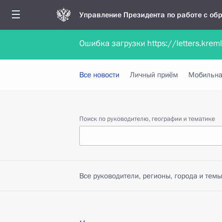
Управление Президента по работе с о
Ошибка загрузки https://letters.krem
Обратиться в форме электронного докуме
Все новости
Личный приём
Мобильна
Поиск по руководителю, географии и тематике
Все руководители, регионы, города и темы