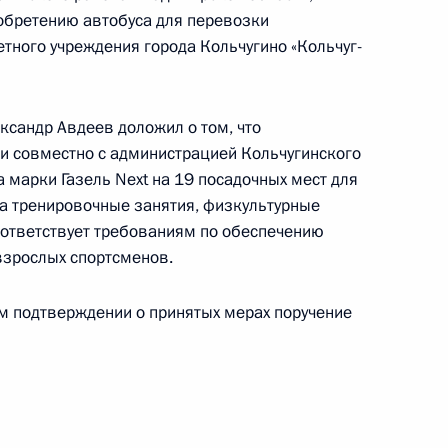
кой области, проведённого по поручению
обретению автобуса для перевозки
и начальником Управления информационного
ного учреждения города Кольчугино «Кольчуг-
 Президента Российской Федерации Антоном
 Российской Федерации по приёму граждан
ксандр Авдеев доложил о том, что
и совместно с администрацией Кольчугинского
 марки Газель Next на 19 посадочных мест для
а тренировочные занятия, физкультурные
оответствует требованиям по обеспечению
взрослых спортсменов.
ручения, данного по итогам личного приёма
ителя Владимирской области, проведённого
ом подтверждении о принятых мерах поручение
кой Федерации начальником Управления
ного обеспечения Президента Российской
Приёмной Президента Российской Федерации
я 2023 года