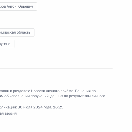
ров провёл в Приёмной Президента Российской
ров Антон Юрьевич
оскве личный приём граждан в режиме видео-
имирская область
чугино
ы), данное по итогам личного приёма в режиме
ы Владимирской области, проведённого
кой Федерации начальником Управления
 по внешней политике Игорем Неверовым
ован в разделах:
Новости личного приёма
,
Решения по
м об исполнении поручений, данных по результатам личного
й Федерации по приёму граждан в Москве
бликации:
30 июля 2024 года, 16:25
ая версия