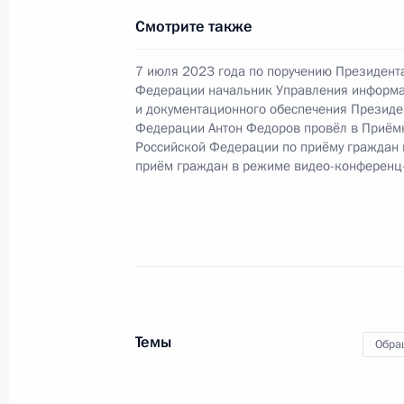
20 декабря 2023 года, 19:36
Смотрите также
7 июля 2023 года по поручению Президент
О ходе исполнения поручения, дан
Федерации начальник Управления информ
конференц-связи жителя Владимирс
и документационного обеспечения Президе
Федерации Антон Федоров провёл в Приём
Президента Российской Федераци
Российской Федерации по приёму граждан
и документационного обеспечения
приём граждан в режиме видео-конференц
Федоровым в Приёмной Президента
в Москве 7 июля 2023 года
20 декабря 2023 года, 19:14
7 июля 2023 года, пятница
Темы
Обра
7 июля 2023 года по поручению П
Управления информационного и до