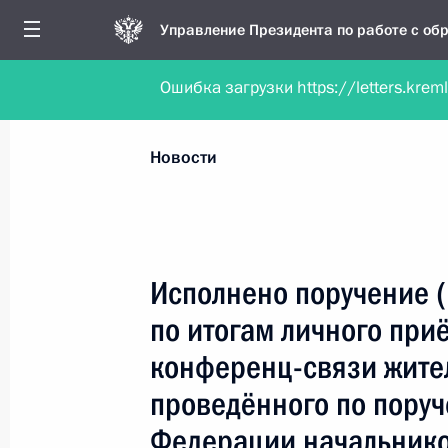
Управление Президента по работе с о
Ошибка загрузки https://letters.krem
Обратиться в форме электронного докуме
Все новости
Личный приём
Мобильна
Новости
Поиск по руководителю, географии и тематике
Исполнено поручение 
по итогам личного при
Все руководители, регионы, города и темы
конференц-связи жите
проведённого по пору
Федерации начальник