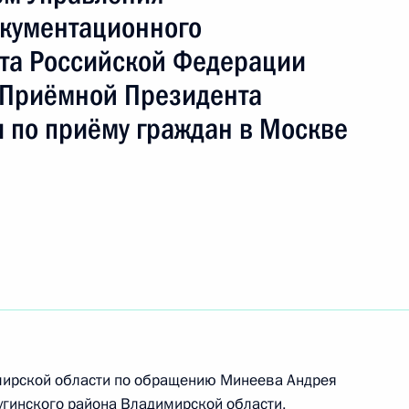
кументационного
та Российской Федерации
 Приёмной Президента
ы), данное по итогам личного приёма в режиме
 по приёму граждан в Москве
димирской области, проведённого
кой Федерации начальником Управления
ного обеспечения Президента Российской
Приёмной Президента Российской Федерации
я 2023 года
имирской области по обращению Минеева Андрея
ного по итогам личного приёма в режиме видео-
угинского района Владимирской области,