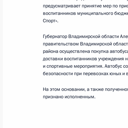
конференц-связи жителя Владимирс
предусматривает принятие мер по при
Президента Российской Федераци
воспитанников муниципального бюджет
и документационного обеспечения
Спорт».
Федоровым в Приёмной Президента
в Москве 7 июля 2023 года
Губернатор Владимирской области Але
29 июля 2024 года, 16:45
правительством Владимирской област
района осуществлена покупка автобуса
доставки воспитанников учреждения н
и спортивные мероприятия. Автобус с
20 декабря 2023 года, среда
безопасности при перевозках юных и 
Продолжен контроль исполнения по
в режиме видео-конференц-связи ж
На этом основании, а также полученн
по поручению Президента Российс
признано исполненным.
информационного и документацион
Федерации Антоном Федоровым в 
по приёму граждан в Москве 7 июл