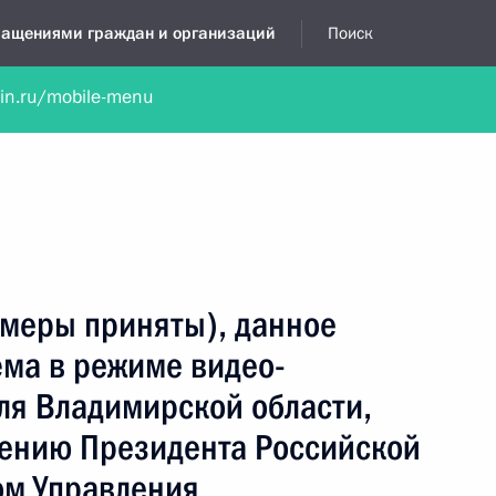
бращениями граждан и организаций
Поиск
lin.ru/mobile-menu
нта
Обратиться в устной форме
Новости
Обзоры обращени
я приёмная
июль, 2024
(меры приняты), данное
ёма в режиме видео-
ля Владимирской области,
чению Президента Российской
ом Управления