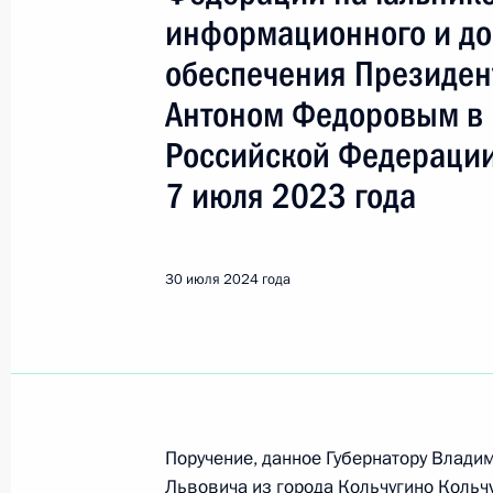
Кольчугино
информационного и до
обеспечения Президен
30 июля 2024 года, вторник
Антоном Федоровым в
Исполнено поручение (меры принят
Российской Федерации
видео-конференц-связи жителя Вла
7 июля 2023 года
по поручению Президента Российс
информационного и документацион
Федерации Антоном Федоровым в 
по приёму граждан в Москве 7 июл
30 июля 2024 года
30 июля 2024 года, 16:25
29 июля 2024 года, понедельник
Поручение, данное Губернатору Влад
О ходе исполнения поручения, дан
Львовича из города Кольчугино Кольч