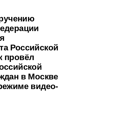
оручению
Федерации
я
та Российской
к провёл
оссийской
ждан в Москве
режиме видео-