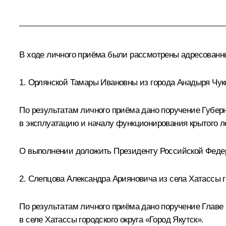
В ходе личного приёма были рассмотрены адресован
1. Орлянской Тамары Ивановны из города Анадыря Чуко
По результатам личного приёма дано поручение Губерн
в эксплуатацию и началу функционирования крытого ле
О выполнении доложить Президенту Российской Федера
2. Слепцова Александра Арияновича из села Хатассы го
По результатам личного приёма дано поручение Главе
в селе Хатассы городского округа «Город Якутск».