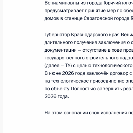
Вениаминовны из города Горячий ключ
6 июля 2026 года, 16:48
предусматривает принятие мер по о
домов в станице Саратовской города Г
Губернатор Краснодарского края Вени
3 июля, пятница
длительного получения заключения о 
3 июля 2026 года по поручению П
документации – отсутствие в ходе про
Президента Российской Федерации
государственного строительного надз
Российской Федерации по приёму 
(далее – ТУ) с целью технологическог
в режиме видео-конференц-связи
В июне 2026 года заключён договор с 
на технологическое присоединение эн
3 июля 2026 года, 16:45
по объекту. Полностью завершить реа
2026 года.
Исполнены поручения, данные по р
На этом основании срок исполнения по
по поручению Президента Российс
начальника Межрегионального тер