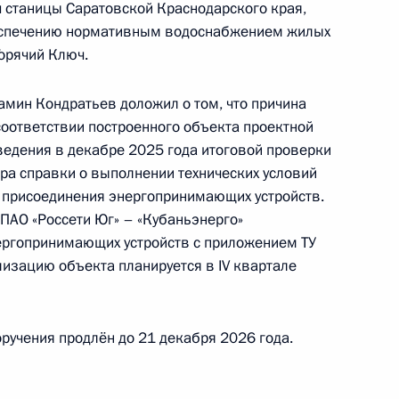
 станицы Саратовской Краснодарского края,
беспечению нормативным водоснабжением жилых
орячий Ключ.
амин Кондратьев доложил о том, что причина
соответствии построенного объекта проектной
резидента Российской Федерации советник
ведения в декабре 2025 года итоговой проверки
 Антон Кобяков провёл в Приёмной Президента
ора справки о выполнении технических условий
граждан в Москве личный приём граждан
о присоединения энергопринимающих устройств.
ПАО «Россети Юг» – «Кубаньэнерго»
ергопринимающих устройств с приложением ТУ
лизацию объекта планируется в IV квартале
езультатам личного приёма, проведённого
ручения продлён до 21 декабря 2026 года.
кой Федерации исполняющим обязанности
риториального управления Федеральной