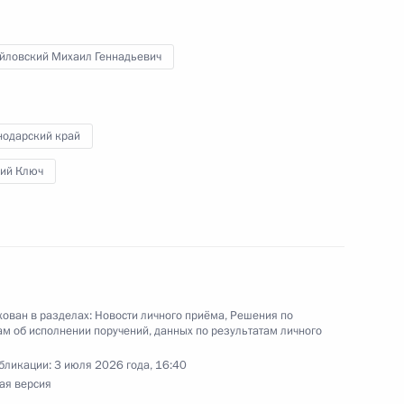
кой Федерации начальником Управления
 по работе с обращениями граждан
йловский Михаил Геннадьевич
ента Российской Федерации по приёму граждан
нодарский край
чий Ключ
чения, данного по итогам личного приёма
жительницы Краснодарского края, проведённого
кой Федерации начальником Управления
 по работе с обращениями граждан
ента Российской Федерации по приёму граждан
ован в разделах:
Новости личного приёма
,
Решения по
м об исполнении поручений, данных по результатам личного
бликации:
3 июля 2026 года, 16:40
ая версия