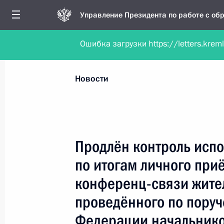
Управление Президента по работе с о
Ошибка загрузки https://letters.krem
Обратиться в форме электронного докуме
Все новости
Личный приём
Мобильна
Новости
Поиск по руководителю, географии и тематике
Продлён контроль испо
по итогам личного при
Все руководители, регионы, города и темы
конференц-связи жите
проведённого по пору
Федерации начальнико