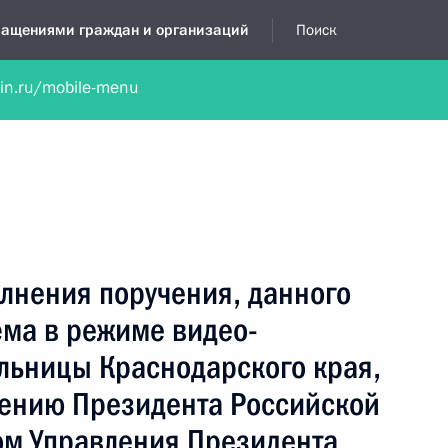
бращениями граждан и организаций
Поиск
lin.ru/mobile-menu
нта
Обратиться в устной форме
Новости
Обзоры обращени
я приёмная
июль, 2026
лнения поручения, данного
ёма в режиме видео-
льницы Краснодарского края,
чению Президента Российской
м Управления Президента