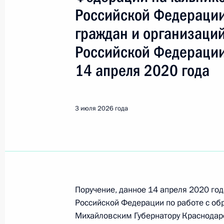
Показа
Российской Федерации
граждан и организаци
О ходе принятия мер по итогам ли
Российской Федерации
жителя города Москвы, проведённо
Федерации начальником Управлен
14 апреля 2020 года
по вопросам противодействия кор
Федерации по приёму граждан в Мо
3 июля 2026 года
6 июля 2026 года, 16:49
О ходе исполнения поручения, дан
конференц-связи жительницы Саха
Президента Российской Федерации
Поручение, данное 14 апреля 2020 го
Российской Федерации по вопроса
Российской Федерации по работе с о
процессов Александром Харичевым
Михайловским Губернатору Краснодар
Федерации по приёму граждан в М