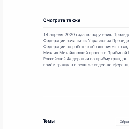
службы по надзору в сфере трансп
Александром Пальчиковым в Приё
по приёму граждан в Москве 18 фе
Смотрите также
3 июля 2026 года, 16:43
14 апреля 2020 года по поручению Презид
Федерации начальник Управления Президе
Федерации по работе с обращениями гражд
Михаил Михайловский провёл в Приёмной 
Исполнено поручение (меры принят
Российской Федерации по приёму граждан
видео-конференц-связи жительниц
приём граждан в режиме видео-конференц
по поручению Президента Российс
Российской Федерации Валерием 
Федерации по приёму граждан в М
3 июля 2026 года, 16:42
Исполнено поручение (меры принят
Темы
Обра
видео-конференц-связи жительницы