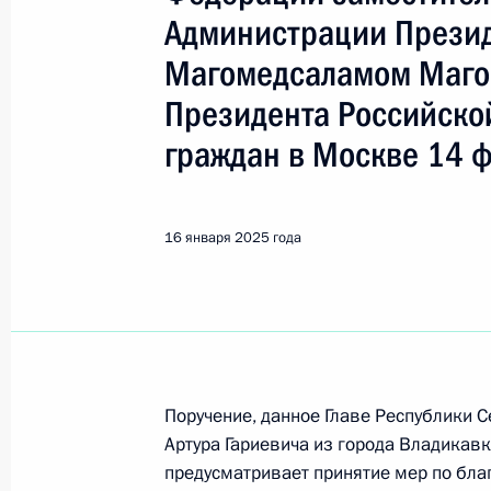
Показа
Администрации Прези
Магомедсаламом Маго
Исполнено поручение (меры принят
Президента Российско
видео-конференц-связи жительницы
по поручению Президента Российс
граждан в Москве 14 
Президента Российской Федерации
и организаций Михаилом Михайлов
Федерации по приёму граждан в М
16 января 2025 года
17 января 2025 года, 16:10
Исполнено поручение (меры принят
видео-конференц-связи жителя Там
Поручение, данное Главе Республики 
Президента Российской Федерации
Артура Гариевича из города Владикав
Российской Федерации по работе 
предусматривает принятие мер по бла
Михаилом Михайловским в Приёмн