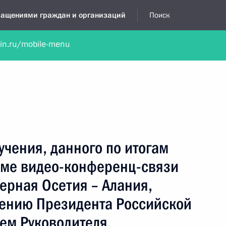
бращениями граждан и организаций
Поиск
lin.ru/mobile-menu
нта
Обратиться в устной форме
Новости
Обзоры обращени
я приёмная
январь, 2025
учения, данного по итогам
име видео-конференц-связи
ерная Осетия – Алания,
чению Президента Российской
ем Руководителя