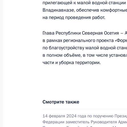
прилегающей к малой водной станции 
по приёму граждан в Москве 11 де
Владикавказе, обеспечив комфортные 
17 января 2025 года, 16:09
на период проведения работ.
Глава Республики Северная Осетия – 
в рамках регионального проекта «Фо
Исполнено поручение (меры принят
по благоустройству малой водной ста
видео-конференц-связи жительниц
в полном объёме, в том числе установ
по поручению Президента Российс
части и уборка территории.
Российской Федерации в Приёмной
граждан в Москве 18 апреля 2024 
17 января 2025 года, 16:08
Смотрите также
Продолжен контроль исполнения пу
работы во Владимирской области 
14 февраля 2024 года по поручению Прези
Федерации заместитель Руководителя Адм
Федерации