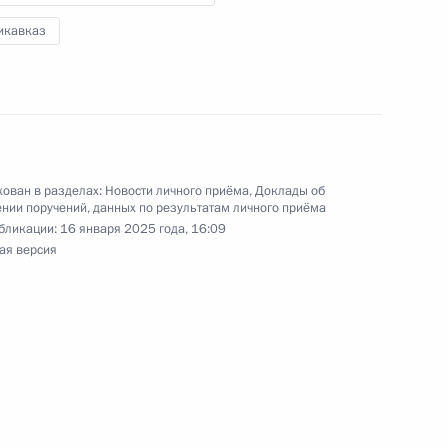
икавказ
чения, данного по итогам личного приёма
ителя Камчатского края, проведённого
кой Федерации начальником Управления
 по межрегиональным и культурным связям
ован в разделах:
Новости личного приёма
,
Доклады об
нии поручений, данных по результатам личного приёма
асловым в Приёмной Президента Российской
бликации:
16 января 2025 года, 16:09
оскве 24 ноября 2022 года
ая версия
чения, данного по итогам личного приёма
жительницы Московской области, проведённого
ской Федерации помощником Президента