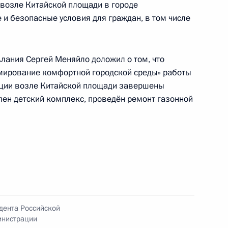
возле Китайской площади в городе
кабря 2024 года
и безопасные условия для граждан, в том числе
Алания Сергей Меняйло доложил о том, что
рмирование комфортной городской среды» работы
ы), данное по итогам личного приёма в режиме
нции возле Китайской площади завершены
ы Республики Башкортостан, проведённого
лен детский комплекс, проведён ремонт газонной
кой Федерации советником Президента
 Президента Российской Федерации по приёму
года
нкта 6 перечня поручений, данных по итогам
мобильной приёмной Президента Российской
дента Российской
инистрации