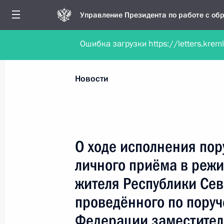
Управление Президента по работе с о
Ошибка загрузки https://letters.krem
Обратиться в форме электронного докуме
Все новости
Личный приём
Мобильна
Новости
Поиск по руководителю, географии и тематике
О ходе исполнения пор
личного приёма в реж
Все руководители, регионы, города и темы
жителя Республики Сев
проведённого по пору
Федерации заместител