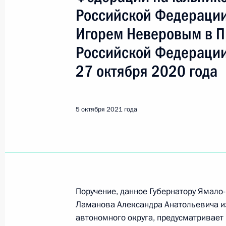
Показа
Российской Федерации
Игорем Неверовым в 
Продолжен контроль в рабочем пор
Российской Федерации
приёма в режиме видео-конференц-
проведённого по поручению През
27 октября 2020 года
Президента Российской Федерации
Президента Российской Федераци
Российской Федерации по приёму 
5 октября 2021 года
6 октября 2021 года, 21:02
Продолжен контроль в рабочем пор
приёма в режиме видео-конференц
Поручение, данное Губернатору Ямало
проведённого по поручению Прези
Ламанова Александра Анатольевича и
Экспертного управления Президен
автономного округа, предусматривает 
Симоненко в Приёмной Президента