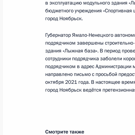
в эксплуатацию модульного здания «Л
в Москве 2 февраля 2017 года
бюджетного учреждения «Спортивная 
6 октября 2021 года, 21:02
город Ноябрьск.
Губернатор Ямало-Ненецкого автономн
подрядчиком завершены строительно-
Продлён контроль в рабочем поряд
здания «Лыжная база». В период прове
в режиме видео-конференц-связи ж
сотрудники подрядчика заболели коро
проведённого по поручению Прези
подрядчиком в адрес Администрации 
Управления Президента Российско
направлено письмо с просьбой предост
и организаций Михаилом Михайлов
октября 2021 года. В настоящее вре
Федерации по приёму граждан в М
город Ноябрьск ведётся претензионна
6 октября 2021 года, 21:01
О ходе принятия мер по итогам ли
жительницы Ненецкого автономного
Смотрите также