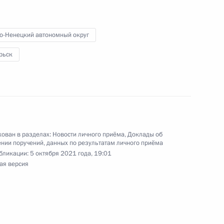
чного приёма в режиме видео-конференц-связи
ведённого по поручению Президента Российской
го управления Президента Российской
о-Ненецкий автономный округ
 в Приёмной Президента Российской
рьск
оскве 2 февраля 2017 года
ного по итогам личного приёма в режиме видео-
 области, проведённого по поручению
ован в разделах:
Новости личного приёма
,
Доклады об
нии поручений, данных по результатам личного приёма
 начальником Управления Президента
бликации:
5 октября 2021 года, 19:01
 политике Игорем Неверовым в Приёмной
ая версия
 по приёму граждан в Москве 6 июля 2021 года