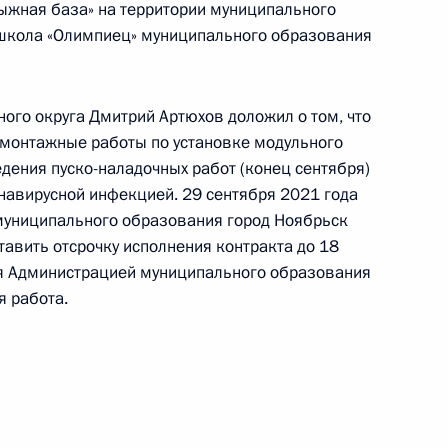
ыжная база» на территории муниципального
школа «Олимпиец» муниципального образования
ого округа Дмитрий Артюхов доложил о том, что
монтажные работы по установке модульного
ке за принятием мер по итогам личного приёма
дения пуско-наладочных работ (конец сентября)
ительницы Удмуртской Республики,
навирусной инфекцией. 29 сентября 2021 года
дента Российской Федерации начальником
муниципального образования город Ноябрьск
й Федерации по работе с обращениями граждан
авить отсрочку исполнения контракта до 18
ским в Приёмной Президента Российской
мя Администрацией муниципального образования
оскве 13 октября 2020 года
я работа.
чного приёма в режиме видео-конференц-связи
 округа, проведённого по поручению