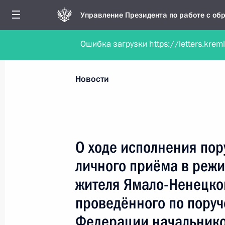
Управление Президента по работе с о
Ошибка загрузки https://letters.krem
Обратиться в форме электронного докуме
Все новости
Личный приём
Мобильна
Новости
Поиск по руководителю, географии и тематике
О ходе исполнения пор
личного приёма в реж
Все руководители, регионы, города и темы
жителя Ямало-Ненецког
проведённого по пору
Федерации начальнико