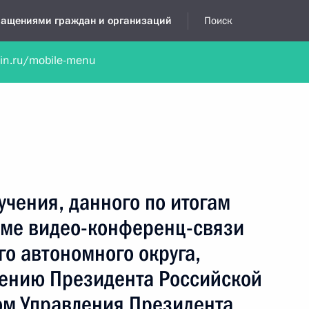
бращениями граждан и организаций
Поиск
lin.ru/mobile-menu
нта
Обратиться в устной форме
Новости
Обзоры обращени
я приёмная
октябрь, 2021
учения, данного по итогам
име видео-конференц-связи
о автономного округа,
чению Президента Российской
м Управления Президента