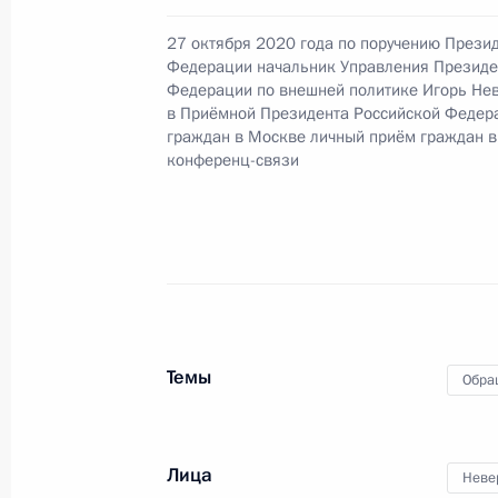
Президента Российской Федерации
27 октября 2020 года по поручению Прези
Российской Федерации по госуда
Федерации начальник Управления Президе
в Приёмной Президента Российско
Федерации по внешней политике Игорь Не
14 июня 2017 года
в Приёмной Президента Российской Федер
граждан в Москве личный приём граждан в
6 октября 2021 года, 20:13
конференц-связи
О ходе принятия мер по итогам ли
жительницы Республики Крым, про
Федерации начальником Экспертно
Федерации Владимиром Симоненко
Федерации по приёму граждан в М
Темы
Обра
6 октября 2021 года, 20:13
Лица
Неве