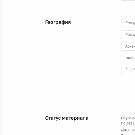
службы и информации Президента
в Приёмной Президента Российско
7 ноября 2019 года
География
Респ
27 октября 2020 года, 21:29
Респ
Архан
Продолжен контроль исполнения по
Иван
в режиме видео-конференц-связи ж
Ещё 
проведённого по поручению През
Президента Российской Федерации
Президента Российской Федераци
Российской Федерации по приёму 
27 октября 2020 года, 21:29
Статус материала
Опублик
по резу
Дата пу