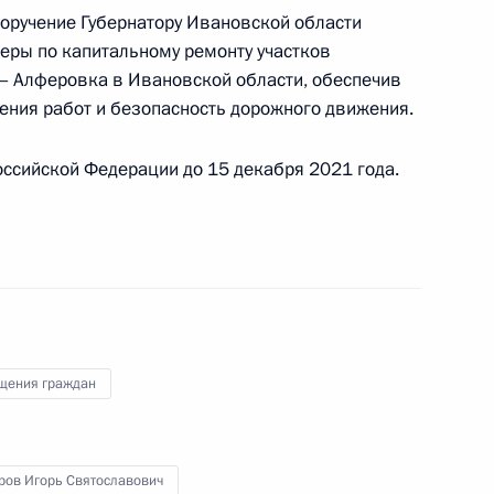
граждан в Москве 11 декабря 2019 года
поручение Губернатору Ивановской области
еры по капитальному ремонту участков
 Алферовка в Ивановской области, обеспечив
ения работ и безопасность дорожного движения.
ручения, данного по итогам личного приема
ссийской Федерации до 15 декабря 2021 года.
жительницы Республики Крым, проведённого
ской Федерации помощником Президента
 Серышевым в Приёмной Президента
граждан в Москве 11 декабря 2019 года
щения граждан
ручения, данного по итогам личного приёма
ителя Свердловской области, проведённого
кой Федерации начальником Управления пресс–
ров Игорь Святославович