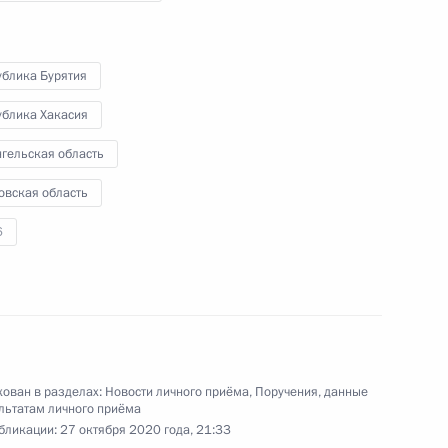
 Российской Федерации Андреем Цыбулиным
й Федерации по приёму граждан в Москве
ублика Бурятия
ублика Хакасия
гельская область
ручения, данного по итогам личного приёма
овская область
ительницы Свердловской области,
6
идента Российской Федерации помощником
 – начальником Контрольного управления
и Дмитрием Шальковым в Приёмной Президента
граждан в Москве 18 февраля 2020 года
ован в разделах:
Новости личного приёма
,
Поручения, данные
льтатам личного приёма
бликации:
27 октября 2020 года, 21:33