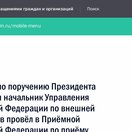
бращениями граждан и организаций
Поиск
lin.ru/mobile-menu
нта
Обратиться в устной форме
Новости
Обзоры обращени
я приёмная
октябрь, 2020
по поручению Президента
 начальник Управления
й Федерации по внешней
ов провёл в Приёмной
й Федерации по приёму