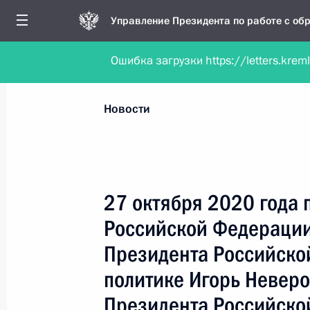
Управление Президента по работе с о
Ошибка загрузки https://letters.krem
Обратиться в форме электронного докуме
Все новости
Личный приём
Мобильна
Новости
Поиск по руководителю, географии и тематике
27 октября 2020 года 
Российской Федерации
Все руководители, регионы, города и темы
Президента Российско
политике Игорь Невер
Президента Российско