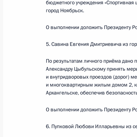
бюджетного учреждения «Спортивная 
комиссар города Москвы Виктор Щ
город Ноябрьск.
Российской Федерации по приёму 
О выполнении доложить Президенту Ро
27 октября 2020 года, 21:32
5. Савина Евгения Дмитриевича из гор
Продолжен контроль исполнения пу
По результатам личного приёма дано п
работы в Свердловской области м
Александру Цыбульскому принять мер
Федерации
и внутридворовых проездов (дорог) м
27 октября 2020 года, 21:31
и многоквартирным жилым домом 2, ко
Архангельске, обеспечив безопасност
Продолжен контроль исполнения по
О выполнении доложить Президенту Ро
в режиме видео-конференц-связи ж
по поручению Президента Россий
6. Пупковой Любови Илларьевны из с
Российской Федерации Анатолием