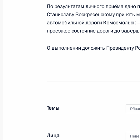
Российской Федерации по приёму 
По результатам личного приёма дано 
Станиславу Воскресенскому принять м
27 октября 2020 года, 21:29
автомобильной дороги Комсомольск —
проезжее состояние дороги до заверш
Продолжен контроль исполнения по
О выполнении доложить Президенту Ро
в режиме видео-конференц-связи 
по поручению Президента Россий
Российской Федерации Анатолием
Российской Федерации по приёму 
27 октября 2020 года, 21:29
Темы
Обра
Продолжен контроль исполнения по
в режиме видео-конференц-связи ж
по поручению Президента Российс
Лица
Неве