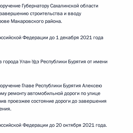
оручение Губернатору Сахалинской области
завершению строительства и вводу
рове Макаровского района.
ссийской Федерации до 1 декабря 2021 года
ного по итогам личного приёма в режиме видео-
ой области, проведённого по поручению
 советником Президента Российской Федерации
 города Улан-Удэ Республики Бурятия от имени
 Президента Российской Федерации по приёму
года
поручение Главе Республики Бурятия Алексею
му ремонту автомобильной дороги по улице
ечив проезжее состояние дороги до завершения
ения.
ного по итогам личного приёма в режиме видео-
нодарского края, проведённого по поручению
ссийской Федерации до 20 октября 2021 года.
 заместителем Руководителя Администрации