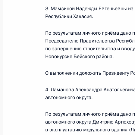
Президента Российской Федераци
3. Мамзиной Надежды Евгеньевны из 
Президента Российской Федерации 
Республики Хакасия.
2018 года
28 октября 2020 года, 18:58
По результатам личного приёма дано 
Председателю Правительства Республ
по завершению строительства и вводу
Новокурске Бейского района.
27 октября 2020 года, вторник
27 октября 2020 года по поручен
О выполнении доложить Президенту Ро
начальник Управления Президента
Игорь Неверов провёл в Приёмной
4. Ламанова Александра Анатольевич
граждан в Москве личный приём г
автономного округа.
27 октября 2020 года, 21:33
По результатам личного приёма дано 
автономного округа Дмитрию Артюхову
в эксплуатацию модульного здания «Л
27 октября 2020 года по поручен