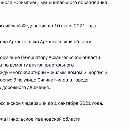
школа «Олимпиец» муниципального образования
епилов провёл в Приёмной Президента
граждан в Москве личный приём граждан
ссийской Федерации до 10 июля 2021 года.
ода Архангельска Архангельской области.
нкта 4 перечня поручений, данных по итогам
оручение Губернатору Архангельской области
обильной приёмной Президента Российской
ы по ремонту внутриквартального
ежду многоквартирным жилым домом 2, корпус 2
рпус 3 по улице Силикатчиков в городе
ь дорожного движения.
ручения, данного по итогам личного приема
ссийской Федерации до 1 сентября 2021 года.
ителя Свердловской области, проведённого
ской Федерации помощником Президента
ела Никольское Ивановской области.
 Серышевым в Приёмной Президента