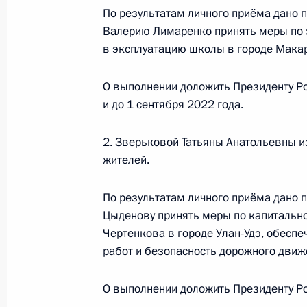
По результатам личного приёма дано п
2019 года
Валерию Лимаренко принять меры по 
28 октября 2020 года, 18:58
в эксплуатацию школы в городе Мака
О выполнении доложить Президенту Ро
О ходе исполнения поручения, дан
и до 1 сентября 2022 года.
конференц-связи жительницы Курск
Президента Российской Федерации
2. Зверьковой Татьяны Анатольевны из
Александрой Левицкой в Приёмной
жителей.
граждан в Москве 27 марта 2019 
По результатам личного приёма дано 
28 октября 2020 года, 18:58
Цыденову принять меры по капитально
Чертенкова в городе Улан-Удэ, обесп
работ и безопасность дорожного движ
О ходе исполнения поручения, дан
конференц-связи жительницы Крас
О выполнении доложить Президенту Ро
Президента Российской Федерации