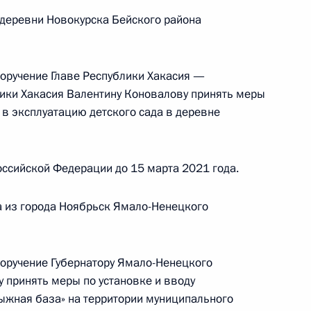
и Магомедсаламом Магомедовым в Приёмной
деревни Новокурска Бейского района
по приёму граждан в Москве 6 декабря
поручение Главе Республики Хакасия —
ики Хакасия Валентину Коновалову принять меры
 в эксплуатацию детского сада в деревне
ию Президента Российской Федерации
ссийской Федерации до 15 марта 2021 года.
 Российской Федерации по внешней политике
 Президента Российской Федерации по приёму
а из города Ноябрьск Ямало-Ненецкого
раждан в режиме видео-конференц-связи
поручение Губернатору Ямало-Ненецкого
 принять меры по установке и вводу
ыжная база» на территории муниципального
ию Президента Российской Федерации военный