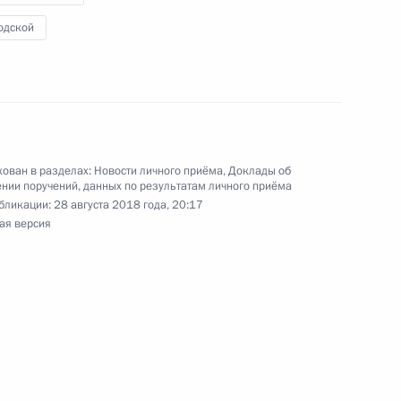
 заместителем Руководителя Администрации
одской
и Магомедсаламом Магомедовым в Приёмной
по приёму граждан в Москве 4 апреля
ован в разделах:
Новости личного приёма
,
Доклады об
нии поручений, данных по результатам личного приёма
ного по итогам личного приёма в режиме видео-
бликации:
28 августа 2018 года, 20:17
ургской области, проведённого по поручению
ая версия
 начальником Управления Президента
м противодействия коррупции Андреем
 Российской Федерации по приёму граждан