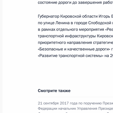
состояние дороги до завершения работ
в Москве 22 сентября 2017 года
29 августа 2018 года, 20:15
Губернатор Кировской области Игорь В
по улице Ленина в городе Слободской
в рамках отдельного мероприятия «Р
транспортной инфраструктуры Кировск
О ходе исполнения поручения, дан
приоритетного направления стратегич
конференц-связи жительницы Сара
«Безопасные и качественные дороги» 
Президента Российской Федерации
«Развитие транспортной системы» на 
Президента Российской Федераци
Президента Российской Федерации 
2017 года
29 августа 2018 года, 20:15
Смотрите также
О ходе исполнения поручения, дан
21 сентября 2017 года по поручению През
Федерации начальник Управления Президе
города Москвы, проведённого по 