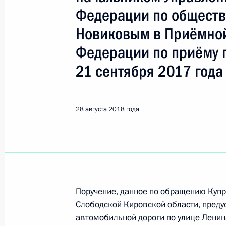
Показа
Федерации по общест
Новиковым в Приёмной
О ходе исполнения поручения, дан
Федерации по приёму 
конференц-связи жителя Орловской
Президента Российской Федерации
21 сентября 2017 года
Российской Федерации по общест
в Приёмной Президента Российско
21 сентября 2017 года
28 августа 2018 года
29 августа 2018 года, 20:15
О ходе исполнения поручения, дан
конференц-связи жительницы Рязан
Поручение, данное по обращению Купр
Президента Российской Федераци
Слободской Кировской области, преду
и документационного обеспечения
автомобильной дороги по улице Ленин
Осиповым в Приёмной Президента 