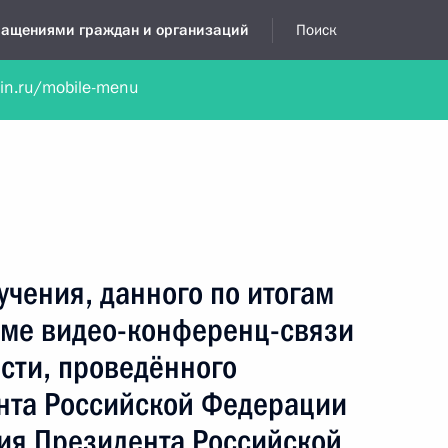
бращениями граждан и организаций
Поиск
lin.ru/mobile-menu
нта
Обратиться в устной форме
Новости
Обзоры обращени
я приёмная
август, 2018
учения, данного по итогам
име видео-конференц-связи
сти, проведённого
нта Российской Федерации
ия Президента Российской