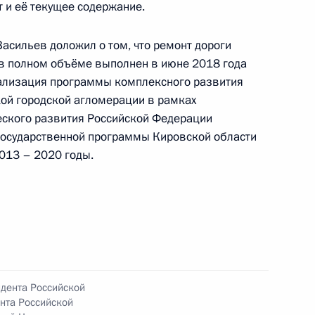
 и её текущее содержание.
асильев доложил о том, что ремонт дороги
 в полном объёме выполнен в июне 2018 года
еализация программы комплексного развития
ой городской агломерации в рамках
ного по итогам личного приёма в режиме видео-
еского развития Российской Федерации
товской области, проведённого по поручению
государственной программы Кировской области
 заместителем Руководителя Администрации
2013 – 2020 годы.
и Владимиром Островенко в Приёмной
по приёму граждан в Москве 12 октября
ного по итогам личного приёма жительницы
идента Российской
нта Российской
поручению Президента Российской Федерации