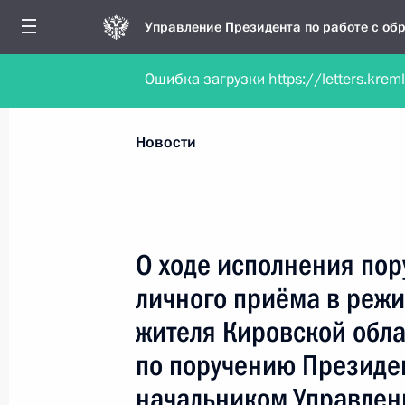
Управление Президента по работе с о
Ошибка загрузки https://letters.krem
Обратиться в форме электронного докуме
Все новости
Личный приём
Мобильна
Новости
Поиск по руководителю, географии и тематике
О ходе исполнения пор
личного приёма в реж
Все руководители, регионы, города и темы
жителя Кировской обла
по поручению Президе
начальником Управлен