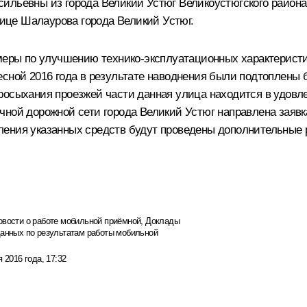
ильевны из города Великий Устюг Великоустюгского района
лице Шалаурова города Великий Устюг.
 меры по улучшению технико-эксплуатационных характерист
сной 2016 года в результате наводнения были подтоплены б
осыхания проезжей части данная улица находится в удовле
чной дорожной сети города Великий Устюг направлена заявк
ления указанных средств будут проведены дополнительные 
овости о работе мобильной приёмной
,
Доклады
данных по результатам работы мобильной
я 2016 года, 17:32