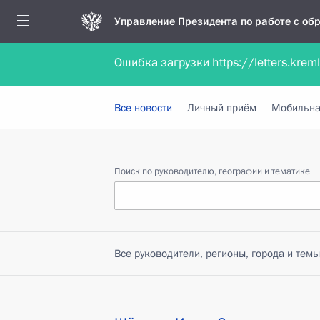
Управление Президента по работе с о
Ошибка загрузки https://letters.krem
Обратиться в форме электронного докуме
Все новости
Личный приём
Мобильна
Поиск по руководителю, географии и тематике
Все руководители, регионы, города и темы