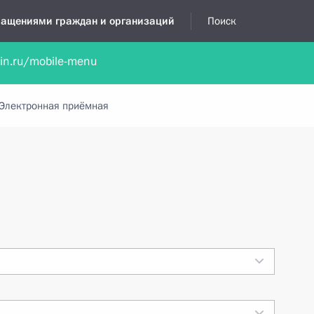
бращениями граждан и организаций
Поиск
lin.ru/mobile-menu
нта
Обратиться в устной форме
Новости
Обзоры обращени
Электронная приёмная