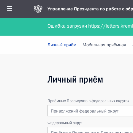
Управление Президента по работе с о
Ошибка загрузки https://letters.krem
Обратиться в форме электронного докуме
Личный приём
Мобильная приёмная
Личный приём
Приёмные Президента в федеральных округах
Приволжский федеральный округ
Федеральный округ