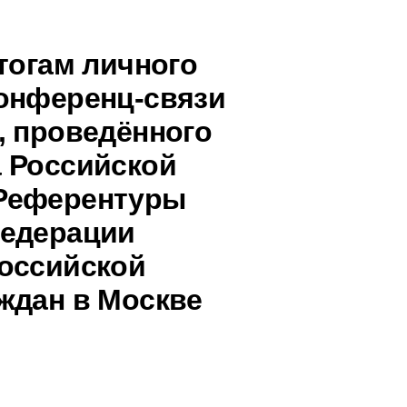
тогам личного
онференц-связи
, проведённого
 Российской
Референтуры
Федерации
оссийской
ждан в Москве