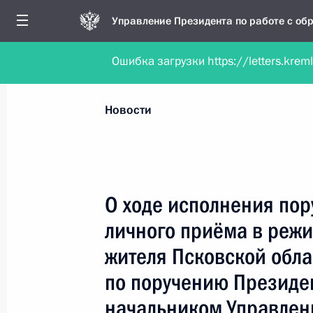
Управление Президента по работе с о
Ошибка загрузки https://letters.krem
Обратиться в форме электронного докуме
Все новости
Личный приём
Мобильна
Новости
Рубрикация материалов
Все материалы
О ходе исполнения пор
Новости личного приёма
личного приёма в реж
Поручения, данные по результатам личног
жителя Псковской обла
приёма
по поручению Президе
начальником Управлен