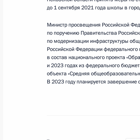
конференц-связи жительницы Кали
до 1 сентября 2021 года школы в горо
по поручению Президента Российс
Президента Российской Федерации
Министр просвещения Российской Феде
с государствами – участниками Сод
по поручению Правительства Российс
Абхазия и Республикой Южная Осе
по модернизации инфраструктуры общ
Федерации по приёму граждан в М
Российской Федерации федерального 
9 декабря 2020 года, 20:08
в состав национального проекта «Обр
и 2023 годах из федерального бюджет
объекта «Средняя общеобразовательна
В 2023 году планируется завершение 
1 декабря 2020 года, вторник
О ходе исполнения поручения, дан
конференц-связи жителя Псковской
Президента Российской Федерации
Российской Федерации по пригран
Российской Федерации по приёму г