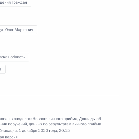
щения граждан
рун Олег Маркович
ного по итогам личного приёма в режиме видео-
нинградской области, проведённого
вская область
кой Федерации начальником Управления
 по социально-экономическому сотрудничеству
в
ружества Независимых Государств, Республики
тия в Приёмной Президента Российской
оскве 10 апреля 2018 года
ован в разделах:
Новости личного приёма
,
Доклады об
нии поручений, данных по результатам личного приёма
бликации:
1 декабря 2020 года, 20:15
ая версия