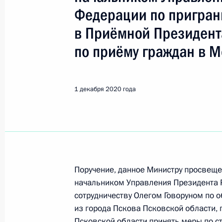
Федерации по пригран
Поиск по руководителю, географии и тематике
в Приёмной Президент
по приёму граждан в М
Все руководители, регионы, города и темы
1 декабря 2020 года
Говорун Олег Маркович
Показа
Поручение, данное Министру просвеще
начальником Управления Президента 
9 декабря 2020 года, среда
сотрудничеству Олегом Говоруном по
из города Пскова Псковской области,
О ходе исполнения поручения, дан
Псковской области принять меры по с