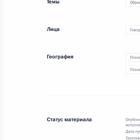
Темы
1 декабря 2020 года, 20:15
Обра
Лица
27 ноября 2020 года, пятница
Гово
О ходе исполнения поручения, дан
конференц-связи жительницы Кали
География
Пско
по поручению Президента Российс
Президента Российской Федерации
Пско
с государствами – участниками Сод
Абхазия и Республикой Южная Осе
Федерации по приёму граждан в М
27 ноября 2020 года, 19:32
Статус материала
Опублик
исполне
Дата пу
19 ноября 2020 года, четверг
Текстов