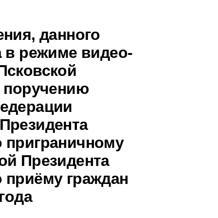
ения, данного
 в режиме видео-
Псковской
о поручению
Федерации
 Президента
о приграничному
ой Президента
 приёму граждан
 года