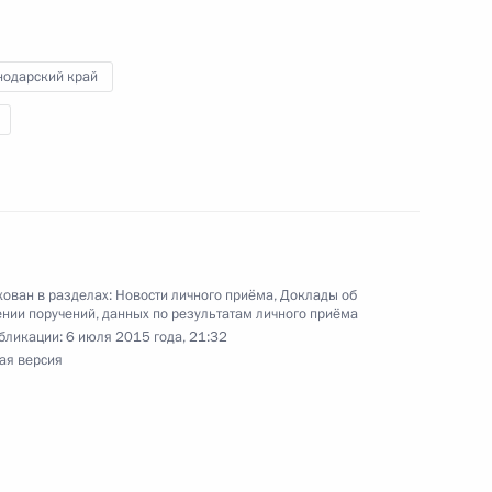
иёмной Президента Российской Федерации
варя 2015 года
нодарский край
ного по итогам личного приёма в режиме видео-
ского края, проведённого по поручению
ован в разделах:
Новости личного приёма
,
Доклады об
и помощником Президента Российской
нии поручений, данных по результатам личного приёма
ственно-правового управления Президента
бликации:
6 июля 2015 года, 21:32
ычевой в Приёмной Президента Российской
ая версия
оскве 18 ноября 2014 года