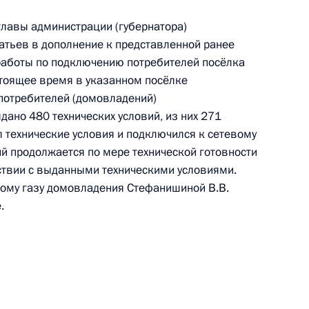
нодарского края, проведенного по поручению
 советником Президента Российской Федерации
лавы администрации (губернатора)
й Федерации по приему граждан в Москве
тьев в дополнение к представленной ранее
аботы по подключению потребителей посёлка
стоящее время в указанном посёлке
потребителей (домовладений)
ано 480 технических условий, из них 271
 технические условия и подключился к сетевому
й продолжается по мере технической готовности
тствии с выданными техническими условиями.
ного по итогам личного приёма в режиме видео-
ому газу домовладения Стефанишиной В.В.
ского края, проведённого по поручению
.
 советником Президента Российской Федерации
Президента Российской Федерации по приёму
ода