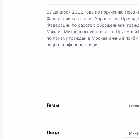
27 декабря 2012 года по поручению Прези
29 декабря 2016 года, четверг
Федерации начальник Управления Президе
Федерации по работе с обращениями гражд
О ходе исполнения поручения, дан
Михаил Михайловский провёл в Приёмной 
конференц-связи жительницы Крас
по приёму граждан в Москве личный приём
Президента Российской Федерации
видео-конференц-связи
Российской Федерации по работе 
Михаилом Михайловским в Приёмн
по приёму граждан в Москве 27 ма
29 декабря 2016 года, 11:05
Темы
Обра
22 декабря 2016 года, четверг
О ходе исполнения поручения, дан
конференц-связи жительницы Крас
Лица
Миха
Президента Российской Федераци