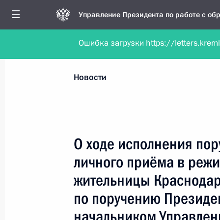
Управление Президента по работе с о
Ошибка загрузки https://letters.krem
Обратиться в форме электронного докуме
Все новости
Личный приём
Мобильна
Новости
Рубрикация материалов
Все материалы
О ходе исполнения пор
Новости личного приёма
личного приёма в реж
Поручения, данные по результатам личног
жительницы Краснодар
приёма
по поручению Президе
начальником Управлен