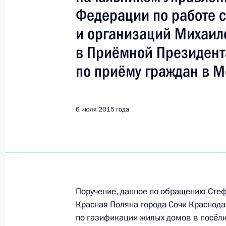
Федерации по работе 
Поиск по руководителю, географии и тематике
и организаций Михаи
в Приёмной Президент
по приёму граждан в М
Все руководители, регионы, города и темы
6 июля 2015 года
Сочи
Показа
Поручение, данное по обращению Сте
6 сентября 2017 года, среда
Красная Поляна города Сочи Краснода
О ходе исполнения поручения, дан
по газификации жилых домов в посёлк