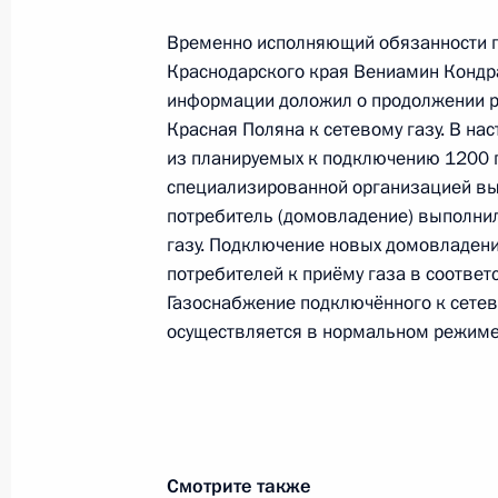
конференц-связи жительницы Крас
Президента Российской Федерации
Временно исполняющий обязанности г
в Приемной Президента Российско
Краснодарского края Вениамин Кондра
21 марта 2013 года
информации доложил о продолжении р
Красная Поляна к сетевому газу. В на
6 сентября 2017 года, 18:53
из планируемых к подключению 1200 
специализированной организацией выд
потребитель (домовладение) выполнил
1 февраля 2017 года, среда
газу. Подключение новых домовладени
потребителей к приёму газа в соотве
О ходе исполнения поручения, дан
Газоснабжение подключённого к сетев
конференц-связи жителя Краснодар
осуществляется в нормальном режиме
Президента Российской Федерации
Михаилом Федотовым в Приёмной 
граждан в Москве 7 ноября 2013 г
1 февраля 2017 года, 16:11
Смотрите также