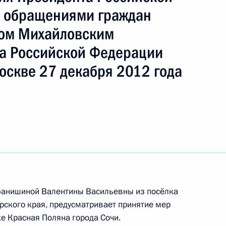
с обращениями граждан
лом Михайловским
а Российской Федерации
оскве 27 декабря 2012 года
ть следующие материалы
фанишиной Валентины Васильевны из посёлка
рского края, предусматривает принятие мер
ного по итогам личного приема в режиме видео-
е Красная Поляна города Сочи.