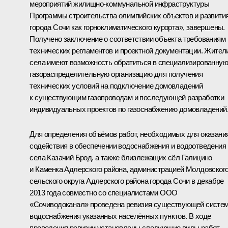
мероприятий жилищно-коммунальной инфраструктуры
Программы строительства олимпийских объектов и развити
города Сочи как горноклиматического курорта», завершены.
Получено заключение о соответствии объекта требованиям
технических регламентов и проектной документации. Жител
села имеют возможность обратиться в специализированную
газораспределительную организацию для получения
технических условий на подключение домовладений
к существующим газопроводам и последующей разработки
индивидуальных проектов по газоснабжению домовладений
Для определения объёмов работ, необходимых для оказани
содействия в обеспечении водоснабжения и водоотведения
села Казачий Брод, а также близлежащих сёл Галицино
и Каменка Адлерского района, администрацией Молдовског
сельского округа Адлерского района города Сочи в декабре
2013 года совместно со специалистами ООО
«Сочиводоканал» проведена ревизия существующей систе
водоснабжения указанных населённых пунктов. В ходе
проведения ревизии установлены следующие виды работ,