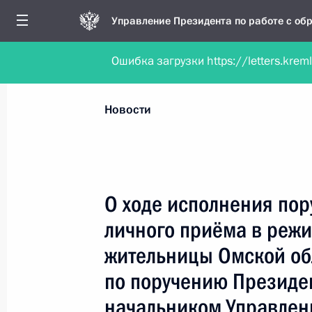
Управление Президента по работе с о
Ошибка загрузки https://letters.krem
Обратиться в форме электронного докуме
Все новости
Личный приём
Мобильна
Новости
Рубрикация материалов
Все материалы
О ходе исполнения пор
Новости личного приёма
личного приёма в реж
Поручения, данные по результатам личног
жительницы Омской об
приёма
по поручению Президе
начальником Управлен