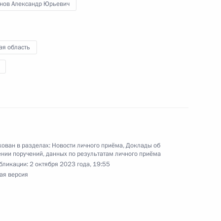
нов Александр Юрьевич
ая область
ного по итогам личного приёма в режиме видео-
ой области, проведённого по поручению
 заместителем Руководителя Администрации
и Магомедсаламом Магомедовым в Приёмной
 по приёму граждан в Москве 24 марта
ован в разделах:
Новости личного приёма
,
Доклады об
нии поручений, данных по результатам личного приёма
бликации:
2 октября 2023 года, 19:55
ая версия
ного по итогам личного приёма в режиме видео-