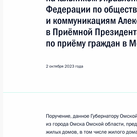
Федерации по общест
Поиск по руководителю, географии и тематике
и коммуникациям Але
в Приёмной Президент
по приёму граждан в М
Все руководители, регионы, города и темы
2 октября 2023 года
Омск
20 мая, среда
О ходе исполнения поручения, дан
конференц-связи жительницы Омск
Поручение, данное Губернатору Омско
Президента Российской Федерации
из города Омска Омской области, пре
Российской Федерации по работе 
жилых домов, в том числе жилого дома