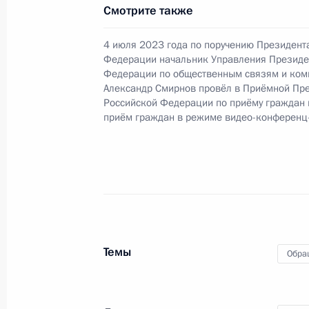
О ходе исполнения поручения, дан
Смотрите также
конференц-связи жителя Омской об
4 июля 2023 года по поручению Президент
Российской Федерации начальнико
Федерации начальник Управления Президе
Федерации по обеспечению консти
Федерации по общественным связям и ко
в Приёмной Президента Российско
Александр Смирнов провёл в Приёмной Пр
18 июля 2024 года
Российской Федерации по приёму граждан
приём граждан в режиме видео-конференц
25 августа 2025 года, 16:09
7 октября 2024 года, понедельник
О ходе исполнения поручения, дан
конференц-связи жительницы Омск
Темы
Обра
Президента Российской Федерации
Президента Российской Федераци
Президента Российской Федерации