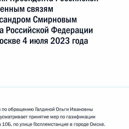
венным связям
ксандром Смирновым
а Российской Федерации
оскве 4 июля 2023 года
ного по итогам личного приёма в режиме видео-
ой области, проведённого по поручению
й по обращению Галдиной Ольги Ивановны
 начальником Управления Президента
дусматривает принятие мер по газификации
с обращениями граждан и организаций
 10Б, по улице Госплемстанция в городе Омске.