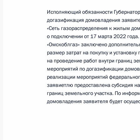
в Приёмной Президента Российско
21 ноября 2025 года
Исполняющий обязанности Губернатор
догазификация домовладения заявите
20 мая 2026 года, 17:46
«Сеть газораспределения к жилым дом
о подключении от 17 марта 2022 года
«Омскоблгаз» заключено дополнительн
25 августа 2025 года, понедельник
размер затрат на покупку и установку
на проведение работ внутри границ з
О ходе исполнения поручения, дан
мероприятий по догазификации домов
конференц-связи жителя Омской об
реализации мероприятий федерального
Российской Федерации начальнико
заявиетлю предоставлена субсидия на
Федерации по обеспечению консти
границ земельного участка. По инфор
в Приёмной Президента Российско
домовладения заявителя будет осущес
18 июля 2024 года
25 августа 2025 года, 16:12