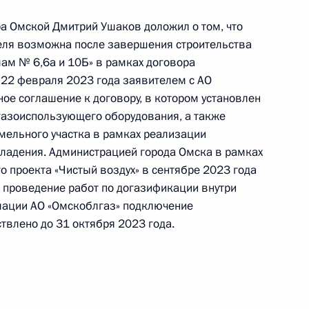
й Федерации по приёму граждан в Москве
а Омской Дмитрий Ушаков доложил о том, что
ля возможна после завершения строительства
ам № 6,6а и 10Б» в рамках договора
. 22 февраля 2023 года заявителем с АО
ое соглашение к договору, в котором установлен
 газоиспользующего оборудования, а также
емельного участка в рамках реализации
ного по итогам личного приёма в режиме видео-
ладения. Администрацией города Омска в рамках
ласти, проведённого по поручению Президента
 проекта «Чистый воздух» в сентябре 2023 года
м Управления Президента Российской
 проведение работ по догазификации внутри
туционных прав граждан Татьяной Локаткиной
мации АО «Омскоблгаз» подключение
й Федерации по приёму граждан в Москве
твлено до 31 октября 2023 года.