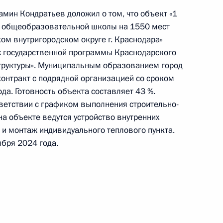
й Федерации по приёму граждан в Москве
амин Кондратьев доложил о том, что объект «1
во общеобразовательной школы на 1550 мест
ком внутригородском округе г. Краснодара»
ах государственной программы Краснодарского
труктуры». Муниципальным образованием город
онтракт с подрядной организацией со сроком
а. Готовность объекта составляет 43 %.
чного приёма в режиме видео-конференц-связи
тветствии с графиком выполнения строительно-
 проведённого по поручению Президента
а объекте ведутся устройство внутренних
м Президента Российской Федерации
 и монтаж индивидуального теплового пункта.
й Федерации по приёму граждан в Москве
ября 2024 года.