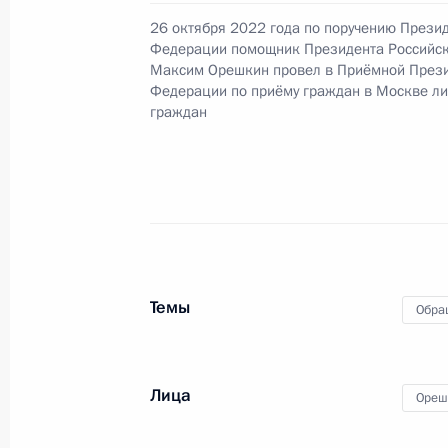
26 октября 2022 года по поручению Прези
О ходе принятия мер по итогам ли
Федерации помощник Президента Российс
жительницы Краснодарского края,
Максим Орешкин провел в Приёмной Прези
Российской Федерации помощнико
Федерации по приёму граждан в Москве л
в Приёмной Президента Российско
граждан
20 января 2015 года
30 января 2025 года, 16:43
16 января 2025 года, четверг
Темы
О ходе принятия мер по итогам ли
Обра
жительницы Краснодарского края,
Российской Федерации начальнико
Федерации по межрегиональным и 
Лица
Ореш
в Приёмной Президента Российско
26 марта 2014 года