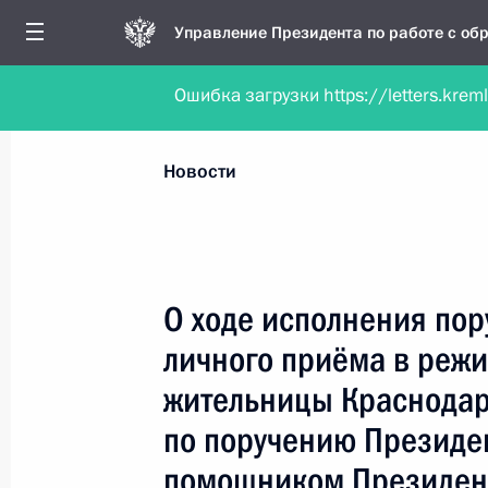
Управление Президента по работе с о
Ошибка загрузки https://letters.krem
Обратиться в форме электронного докуме
Все новости
Личный приём
Мобильна
Новости
Рубрикация материалов
Все материалы
О ходе исполнения пор
Новости личного приёма
личного приёма в реж
Поручения, данные по результатам личног
жительницы Краснодар
приёма
по поручению Президе
помощником Президен