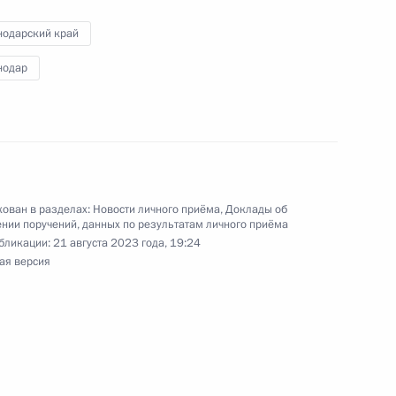
нодарский край
нодар
ного по итогам личного приёма в режиме видео-
нодарского края, проведённого по поручению
и помощником Президента Российской
ован в разделах:
Новости личного приёма
,
Доклады об
 Российской Федерации по приёму граждан
нии поручений, данных по результатам личного приёма
бликации:
21 августа 2023 года, 19:24
ая версия
ного по итогам личного приёма в режиме видео-