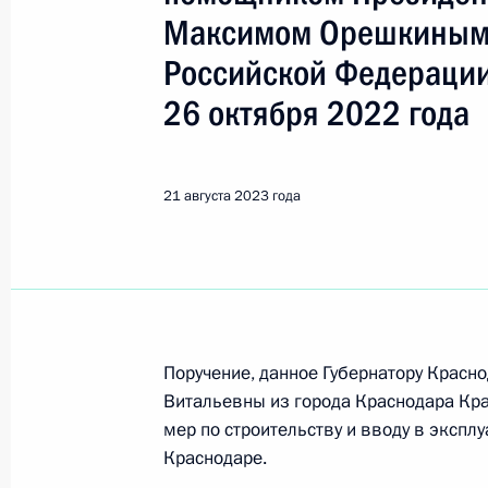
Максимом Орешкиным 
Поиск по руководителю, географии и тематике
Российской Федерации
26 октября 2022 года
Все руководители, регионы, города и темы
21 августа 2023 года
Краснодар
30 марта, понедельник
Поручение, данное Губернатору Красн
О ходе принятия мер по итогам ли
Витальевны из города Краснодара Кра
жительницы Краснодарского края,
мер по строительству и вводу в экспл
Российской Федерации начальнико
Краснодаре.
Федерации по межрегиональным и 