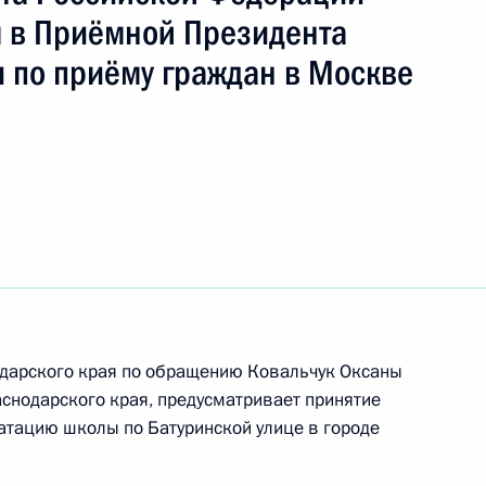
в Приёмной Президента
 по приёму граждан в Москве
одарского края по обращению Ковальчук Оксаны
чного приёма в режиме видео-конференц-связи
снодарского края, предусматривает принятие
 проведённого по поручению Президента
уатацию школы по Батуринской улице в городе
м Управления Президента Российской
культурным связям с зарубежными странами