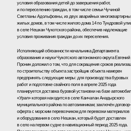
условия образования детей до завершения работ,
и по переселению граждан, в том числе семьи Чучиной
Светланы Адольфовны, из двух аварийных многоквартирны
жилых домов, в том числе жилого дома 14 по Тундровой ули
в селе Нешкан Чукотского района, обеспечив надлежащие
условия проживания граждан до их переселения.
Исполняющий обязанности начальника Департамента
образования и науки Чукотского автономного округа Евгений
Пронин доложил о том, что для сокращения сроков реализа
по строительству объекта застройщик объекта намерен
предпринять следующие меры: для производства буровых
работ и подготовке свайного поля в апреле 2025 года
планируется доставка буровой установки на базе автомоби
«Урал» которая находится в селе Канчалан Анадырского
муниципального района по автозимникам; заключён договор-
оферта с морским перевозчиком для перевозки материалов
и оборудования в село Нешкан, который будет доставлен
в село на первом судне в навигационный период 2025 года.