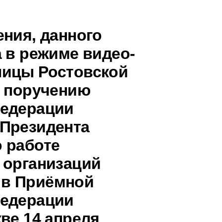
ения, данного
 в режиме видео-
ницы Ростовской
о поручению
Федерации
 Президента
 работе
 организаций
 в Приёмной
Федерации
ве 14 апреля