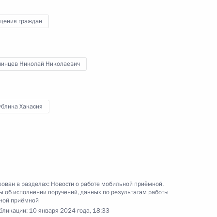
я поручений, данных по итогам работы
щения граждан
приёмной Президента Российской Федерации
чинцев Николай Николаевич
ублика Хакасия
нкта 4 перечня поручений, данных по итогам
ильной приёмной Президента Российской
ован в разделах:
Новости о работе мобильной приёмной
,
 об исполнении поручений, данных по результатам работы
я поручений, данных по итогам работы
ной приёмной
приёмной Президента Российской Федерации
бликации:
10 января 2024 года, 18:33