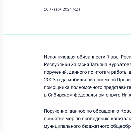
10 января 2024 года
Поиск по руководителю, географии и тематике
Все руководители, регионы, города и темы
Исполняющая обязанности Главы Респ
Республики Хакасия Татьяна Курбатова
поручений, данного по итогам работы 
2023 года мобильной приёмной Прези
Республика Хакасия
помощника полномочного представите
в Сибирском федеральном округе Ник
Показа
Поручение, данное по обращению Ков
принятие мер по проведению капиталь
муниципального бюджетного общеобр
12 августа 2024 года, понедельник