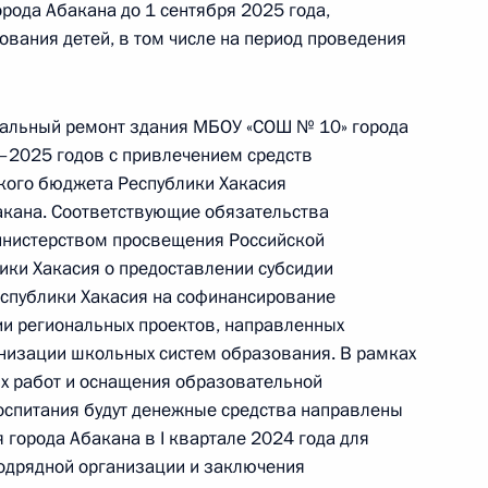
ода Абакана до 1 сентября 2025 года,
вания детей, в том числе на период проведения
та 2 перечня поручений, данных по итогам
ильной приёмной Президента Российской
итальный ремонт здания МБОУ «СОШ № 10» города
–2025 годов с привлечением средств
кого бюджета Республики Хакасия
акана. Соответствующие обязательства
я поручений, данных по итогам работы
нистерством просвещения Российской
приёмной Президента Российской Федерации
ки Хакасия о предоставлении субсидии
спублики Хакасия на софинансирование
ии региональных проектов, направленных
низации школьных систем образования. В рамках
х работ и оснащения образовательной
оспитания будут денежные средства направлены
города Абакана в I квартале 2024 года для
нкта 5 перечня поручений, данных по итогам
одрядной организации и заключения
ильной приёмной Президента Российской