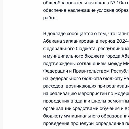
общеобразовательная школа № 10» гор
обеспечив надлежащие условия образо
Продлён контроль исполнения пунк
работ.
работы в Республике Хакасия моб
Федерации
В докладе сообщается о том, что кап
12 августа 2024 года, 17:08
Абакана запланирован в период 2024
федерального бюджета, республиканс
и муниципального бюджета города Аб
О ходе исполнения пункта 2 перечн
подтверждены соглашением между Ми
в Республике Хакасия мобильной 
Федерации и Правительством Республи
из федерального бюджета бюджету Ре
12 августа 2024 года, 17:05
расходов, возникающих при реализац
на реализацию мероприятий по модер
проведения в здании школы ремонтны
28 июня 2024 года, пятница
организации средствами обучения и в
бюджету муниципального образования 
Продолжен контроль исполнения пу
проведения процедуры определения п
работы в Республике Хакасия моб