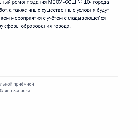
льный ремонт здания МБОУ «СОШ № 10» города
бот, а также иные существенные условия будут
иком мероприятия с учётом складывающейся
ру сферы образования города.
нкта 1 перечня поручений, данных по итогам
ильной приёмной Президента Российской
ильной приёмной
блике Хакасия
я поручений, данных по итогам работы
приёмной Президента Российской Федерации