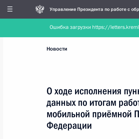
Управление Президента по работе с о
Ошибка загрузки https://letters.krem
Обратиться в форме электронного докуме
Все новости
Личный приём
Мобильна
Новости
Рубрикация материалов
Все материалы
О ходе исполнения пун
Новости о работе мобильной приёмной
данных по итогам рабо
Работа мобильной приёмной
мобильной приёмной П
Федерации