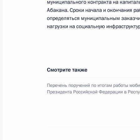
муниципального контракта на капита
Федерации
Абакана. Сроки начала и окончания ра
определяться муниципальным заказч
28 июня 2024 года, 16:09
нагрузки на социальную инфраструкту
Продолжен контроль исполнения пу
работы в Республике Хакасия моб
Федерации
Смотрите также
28 июня 2024 года, 16:08
Перечень поручений по итогам работы моб
Президента Российской Федерации в Респу
О ходе исполнения пункта 5 перечн
в Республике Хакасия мобильной 
28 июня 2024 года, 15:57