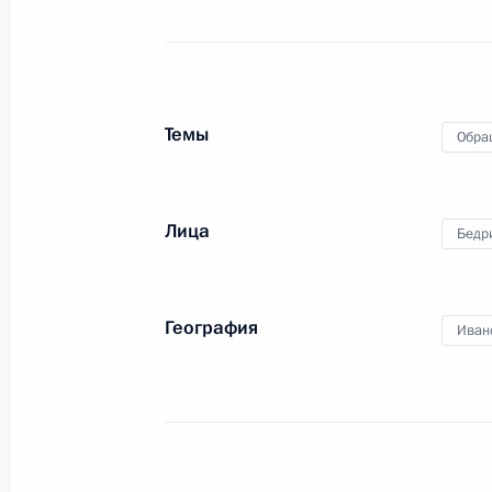
О ходе принятия мер по исполнению
работы в Ивановской области моб
Федерации
Темы
Обра
2 ноября 2020 года, 20:54
Лица
Бедр
16 октября 2020 года, пятница
Исполнен (меры приняты) пункт 2 
География
Иван
в Ивановской области мобильной 
16 октября 2020 года, 20:36
7 октября 2020 года, среда