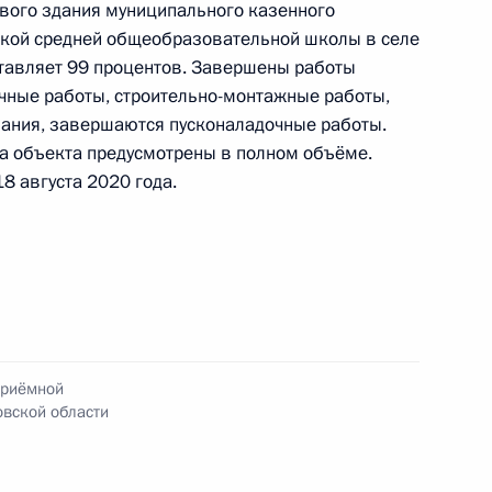
ового здания муниципального казенного
кой средней общеобразовательной школы в селе
тавляет 99 процентов. Завершены работы
очные работы, строительно-монтажные работы,
 пункта 3 перечня поручений, данных по итогам
вания, завершаются пусконаладочные работы.
ильной приёмной Президента Российской
а объекта предусмотрены в полном объёме.
8 августа 2020 года.
ке за принятием мер по исполнению пункта 3
приёмной
гам работы в Ивановской области мобильной
вской области
 Федерации