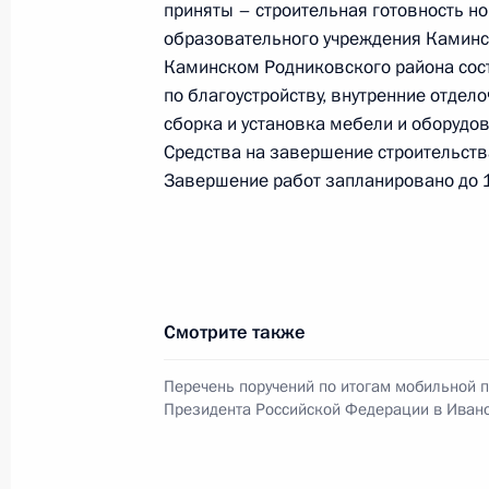
приняты – строительная готовность н
25 января 2021 года, 21:05
образовательного учреждения Каминс
Каминском Родниковского района сос
по благоустройству, внутренние отдел
О ходе принятия мер по исполнению
сборка и установка мебели и оборудо
работы в Ивановской области моб
Средства на завершение строительств
Федерации
Завершение работ запланировано до 1
25 января 2021 года, 19:02
2 ноября 2020 года, понедельник
Смотрите также
Продлён контроль в рабочем поряд
Перечень поручений по итогам мобильной 
перечня поручений, данных по ито
Президента Российской Федерации в Ивано
приёмной Президента Российской
2 ноября 2020 года, 21:14