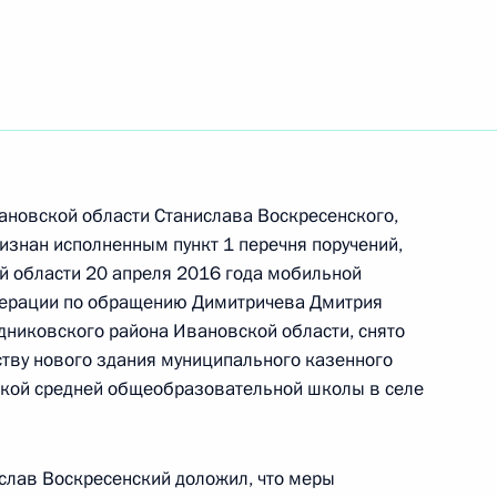
ановской области Станислава Воскресенского,
изнан исполненным пункт 1 перечня поручений,
й области 20 апреля 2016 года мобильной
дерации по обращению Димитричева Дмитрия
никовского района Ивановской области, снято
ству нового здания муниципального казенного
кой средней общеобразовательной школы в селе
перечня поручений, данных по итогам работы
приёмной Президента Российской Федерации
слав Воскресенский доложил, что меры