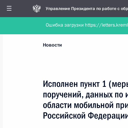
Управление Президента по работе с о
Ошибка загрузки https://letters.krem
Обратиться в форме электронного докуме
Все новости
Личный приём
Мобильна
Новости
Рубрикация материалов
Все материалы
Исполнен пункт 1 (мер
Новости о работе мобильной приёмной
поручений, данных по 
Работа мобильной приёмной
области мобильной пр
Российской Федераци