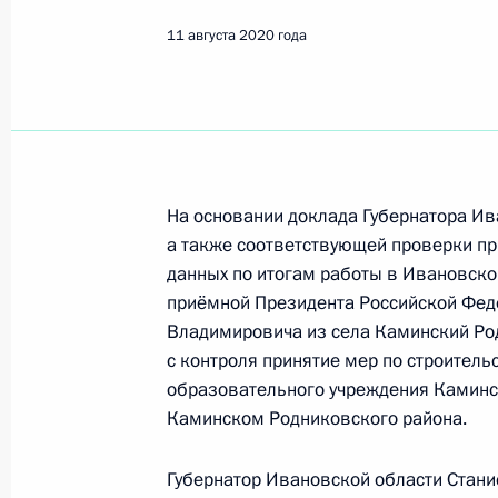
11 августа 2020 года
Поиск по руководителю, географии и тематике
Все руководители, регионы, города и темы
На основании доклада Губернатора Ив
а также соответствующей проверки пр
данных по итогам работы в Ивановско
приёмной Президента Российской Фе
Ивановская область
Владимировича из села Каминский Род
с контроля принятие мер по строитель
образовательного учреждения Каминс
25 января 2021 года, понедельник
Каминском Родниковского района.
Исполнен пункт 3 (меры приняты) 
в Ивановской области мобильной 
Губернатор Ивановской области Стани