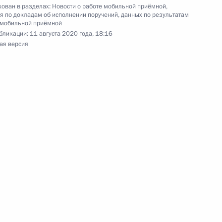
ован в разделах:
Новости о работе мобильной приёмной
,
 по докладам об исполнении поручений, данных по результатам
я поручений, данных по итогам работы
 мобильной приёмной
приёмной Президента Российской Федерации
бликации:
11 августа 2020 года, 18:16
ая версия
перечня поручений, данных по итогам работы
приёмной Президента Российской Федерации
я поручений, данных по итогам работы
приёмной Президента Российской Федерации