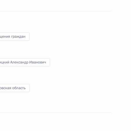
 пункта 3 перечня поручений, данных по итогам
ильной приёмной Президента Российской
щения граждан
ицкий Александр Иванович
перечня поручений, данных по итогам работы
овская область
приёмной Президента Российской Федерации