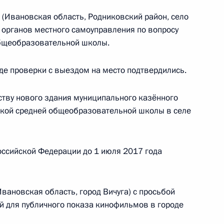
(Ивановская область, Родниковский район, село
 органов местного самоуправления по вопросу
бщеобразовательной школы.
нкта 5 перечня поручений, данных по итогам
вской области мобильной приёмной Президента
де проверки с выездом на место подтвердились.
ству нового здания муниципального казённого
кой средней общеобразовательной школы в селе
ного по итогам личного приёма в режиме видео-
енской области, проведённого по поручению
и помощником Президента Российской
оссийской Федерации до 1 июля 2017 года
ьного управления Президента Российской
 в Приёмной Президента Российской
оскве 24 декабря 2015 года
вановская область, город Вичуга) с просьбой
ий для публичного показа кинофильмов в городе