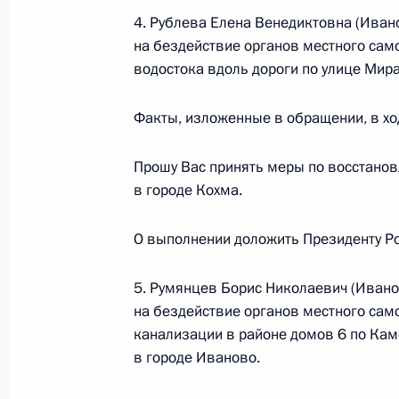
Федерации по приёму граждан в М
4. Рублева Елена Венедиктовна (Ивано
22 апреля 2016 года, 19:31
на бездействие органов местного сам
водостока вдоль дороги по улице Мира
Факты, изложенные в обращении, в хо
21 апреля 2016 года, четверг
21 апреля 2016 года по поручени
Прошу Вас принять меры по восстанов
Президента Российской Федерации
в городе Кохма.
Президента Российской Федерации
граждан в режиме видео-конферен
О выполнении доложить Президенту Ро
21 апреля 2016 года, 17:35
5. Румянцев Борис Николаевич (Ивано
на бездействие органов местного сам
канализации в районе домов 6 по Каме
Работа мобильной приёмной Прези
в городе Иваново.
области
21 апреля 2016 года, 17:32