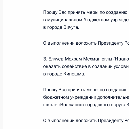
Прошу Вас принять меры по созданию 
О ходе исполнения поручения, дан
в муниципальном бюджетном учрежден
конференц-связи жителя Забайкаль
в городе Вичуга.
Президента Российской Федерации
и информации Президента Россий
О выполнении доложить Президенту Ро
в Приёмной Президента Российско
24 марта 2015 года
3. Елчуев Мехрам Мехман оглы (Ивано
оказать содействие в создании услов
22 апреля 2016 года, 19:33
в городе Кинешма.
Прошу Вас принять меры по созданию 
О ходе исполнения поручения, дан
бюджетном учреждении дополнительно
конференц-связи жителя Забайкаль
школе «Волжанин» городского округа 
Президента Российской Федерации
Российской Федерации по примен
О выполнении доложить Президенту Ро
электронной демократии Андреем 