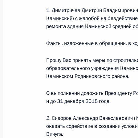
22 апреля 2016 года, 19:39
1. Димитричев Дмитрий Владимирович 
Каминский) с жалобой на бездействие
ремонта здания Каминской средней о
Продолжен контроль исполнения пу
работы в городе Климовске Моско
Факты, изложенные в обращении, в хо
22 апреля 2016 года, 19:37
Прошу Вас принять меры по строитель
образовательного учреждения Каминс
Каминском Родниковского района.
О ходе исполнения поручения, дан
конференц-связи жительницы Пенз
Президента Российской Федераци
О выполнении доложить Президенту Р
и до 31 декабря 2018 года.
Федерации – начальником Контрол
Федерации Константином Чуйченко
Федерации по приёму граждан в М
2. Сидоров Александр Вячеславович (И
оказать содействие в создании услов
22 апреля 2016 года, 19:35
Вичуга.