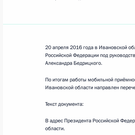
Показа
Исполнено поручение, данное по и
конференц-связи жительницы Лени
Президента Российской Федерации
в Приёмной Президента Российско
20 апреля 2016 года в Ивановской о
5 марта 2015 года
Российской Федерации под руководст
Александра Бедрицкого.
22 апреля 2016 года, 19:41
По итогам работы мобильной приёмно
Ивановской области направлен перече
Продолжен контроль исполнения по
в режиме видео-конференц-связи 
Текст документа:
проведённого по поручению През
Президента Российской Федерации
В адрес Президента Российской Федер
по приёму граждан в Москве 4 фев
области.