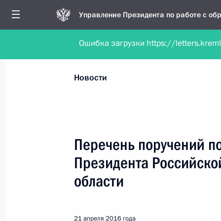
Управление Президента по работе с о
Ошибка загрузки https://letters.krem
Обратиться в форме электронного докуме
Все новости
Личный приём
Мобильна
Новости
Поиск по руководителю, географии и тематике
Перечень поручений п
Президента Российско
Все руководители, регионы, города и темы
области
21 апреля 2016 года