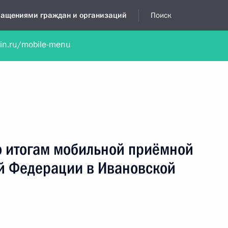
бращениями граждан и организаций
Поиск
lin.ru/mobile-menu
нта
Обратиться в устной форме
Новости
Обзоры обращени
я приёмная
апрель, 2016
о итогам мобильной приёмной
й Федерации в Ивановской