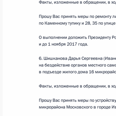
Факты, изложенные в обращении, в хо
Прошу Вас принять меры по ремонту л
по Каменному тупику и 28, 35 по улиц
Перечень поручений по итогам мо
Федерации в Ивановской области
О выполнении доложить Президенту Ро
21 апреля 2016 года, 17:20
и до 1 ноября 2017 года.
6. Шишканова Дарья Сергеевна (Ивано
Исполнено поручение, данное по и
на бездействие органов местного само
конференц-связи жительницы Кали
в подъезде жилого дома 16 микрорайо
по поручению Президента Российс
Российской Федерации Владимиром
Факты, изложенные в обращении, в хо
Федерации по приёму граждан в М
Прошу Вас принять меры по устройств
21 апреля 2016 года, 17:18
микрорайона Московского в городе И