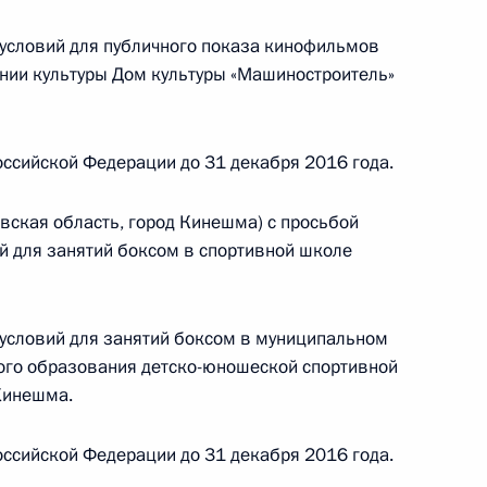
условий для публичного показа кинофильмов
ного по итогам личного приёма в режиме видео-
ии культуры Дом культуры «Машиностроитель»
ского края, проведённого по поручению
 начальником Управления пресс-службы
ской Федерации Андреем Цыбулиным
ссийской Федерации до 31 декабря 2016 года.
й Федерации по приёму граждан в Москве
вская область, город Кинешма) с просьбой
ий для занятий боксом в спортивной школе
условий для занятий боксом в муниципальном
ного по итогам личного приёма в режиме видео-
го образования детско-юношеской спортивной
ского края, проведённого по поручению
Кинешма.
 начальником Управления Президента
ению информационных технологий и развитию
ссийской Федерации до 31 декабря 2016 года.
Липовым в Приёмной Президента Российской