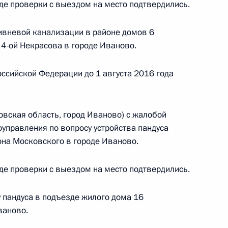
де проверки с выездом на место подтвердились.
ивневой канализации в районе домов 6
е 4-ой Некрасова в городе Иваново.
бильной приёмной Президента Российской
ссийской Федерации до 1 августа 2016 года
вская область, город Иваново) с жалобой
тогам личного приёма в режиме видео-
управления по вопросу устройства пандуса
нинградской области, проведённого
на Московского в городе Иваново.
кой Федерации советником Президента
 Толстым в Приёмной Президента Российской
де проверки с выездом на место подтвердились.
оскве 11 марта 2016 года
у пандуса в подъезде жилого дома 16
ваново.