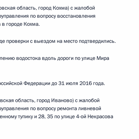
оскве 19 ноября 2015 года
вская область, город Кохма) с жалобой
оуправления по вопросу восстановления
 в городе Кохма.
де проверки с выездом на место подтвердились.
ю Президента Российской Федерации помощник
лению водостока вдоль дороги по улице Мира
 Владимир Кожин провёл в Приёмной
 по приёму граждан в Москве личный приём
ц-связи
ссийской Федерации до 31 июля 2016 года.
вская область, город Иваново) с жалобой
оуправления по вопросу ремонта ливневой
нному тупику и 28, 35 по улице 4-ой Некрасова
дента Российской Федерации в Ивановской