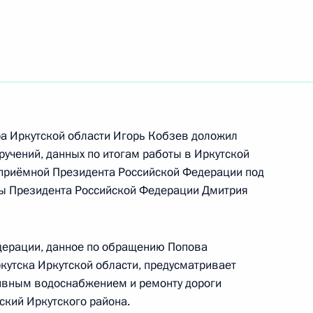
а Иркутской области Игорь Кобзев доложил
оручений, данных по итогам работы в Иркутской
 приёмной Президента Российской Федерации под
ы Президента Российской Федерации Дмитрия
вич
дерации, данное по обращению Попова
ть следующие материалы
кутска Иркутской области, предусматривает
ивным водоснабжением и ремонту дороги
ский Иркутского района.