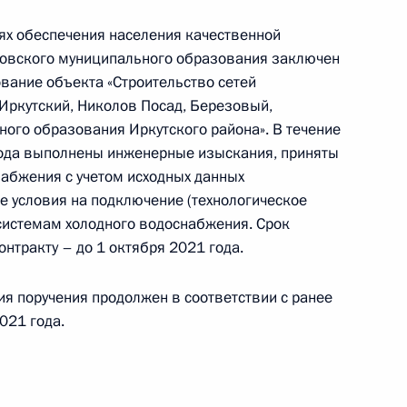
лях обеспечения населения качественной
та 3 перечня поручений, данных по итогам
овского муниципального образования заключен
ильной приёмной Президента Российской
вание объекта «Строительство сетей
Иркутский, Николов Посад, Березовый,
ого образования Иркутского района». В течение
года выполнены инженерные изыскания, приняты
абжения с учетом исходных данных
е условия на подключение (технологическое
системам холодного водоснабжения. Срок
я поручений, данных по итогам работы
нтракту – до 1 октября 2021 года.
приёмной Президента Российской Федерации
ия поручения продолжен в соответствии с ранее
021 года.