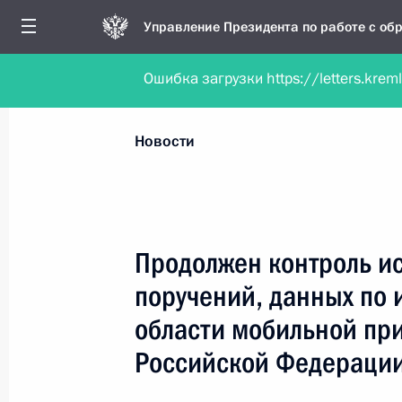
Управление Президента по работе с о
Ошибка загрузки https://letters.krem
Обратиться в форме электронного докуме
Все новости
Личный приём
Мобильна
Новости
Рубрикация материалов
Все материалы
Продолжен контроль ис
Новости о работе мобильной приёмной
поручений, данных по 
Работа мобильной приёмной
области мобильной пр
Российской Федераци