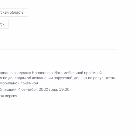
ская область
тск
я поручений, данных по итогам работы
приёмной Президента Российской Федерации
ован в разделах:
Новости о работе мобильной приёмной
,
 по докладам об исполнении поручений, данных по результатам
 мобильной приёмной
бликации:
4 сентября 2020 года, 19:00
ая версия
та 3 перечня поручений, данных по итогам
ильной приёмной Президента Российской