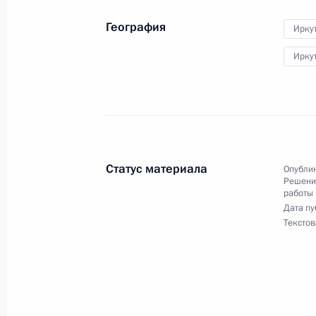
Федерации
География
Иркут
23 апреля 2021 года, 17:03
Ирку
19 апреля 2021 года, понедельник
О ходе исполнения пункта 3 перечн
в Республике Бурятия мобильной 
Статус материала
Опублик
19 апреля 2021 года, 20:32
Решения
работы
Дата пу
Текстов
20 января 2021 года, среда
Продлен контроль исполнения пунк
работы в Республике Бурятия моб
Федерации