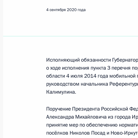
4 сентября 2020 года
Поиск по руководителю, географии и тематике
Все руководители, регионы, города и темы
Исполняющий обязанности Губернатор
о ходе исполнения пункта 3 перечня п
области 4 июля 2014 года мобильной
руководством начальника Референтур
Калимулин Дмитрий Рафаэлье
Калимулина.
Поручение Президента Российской Фе
Показа
Александра Михайловича из города Ир
принятие мер по обеспечению нормат
посёлков Николов Посад и Ново-Иркут
17 июня 2021 года, четверг