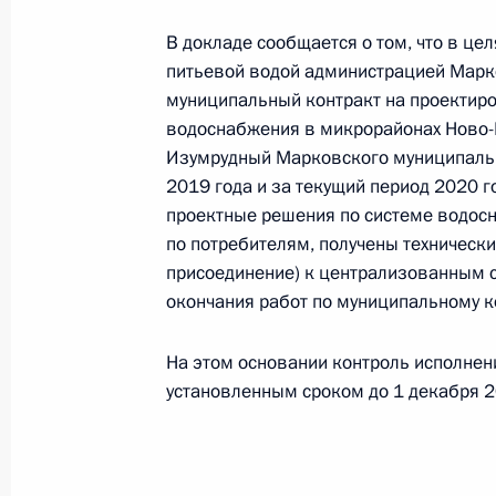
В докладе сообщается о том, что в це
Продлён контроль исполнения пунк
питьевой водой администрацией Марк
работы в Республике Бурятия моб
муниципальный контракт на проектиро
Федерации
водоснабжения в микрорайонах Ново-
17 июня 2021 года, 17:31
Изумрудный Марковского муниципальн
2019 года и за текущий период 2020 
проектные решения по системе водосн
15 июня 2021 года, вторник
по потребителям, получены технически
присоединение) к централизованным 
О ходе исполнения пункта 3 перечн
окончания работ по муниципальному ко
в Республике Бурятия мобильной 
15 июня 2021 года, 18:11
На этом основании контроль исполнен
установленным сроком до 1 декабря 2
31 мая 2021 года, понедельник