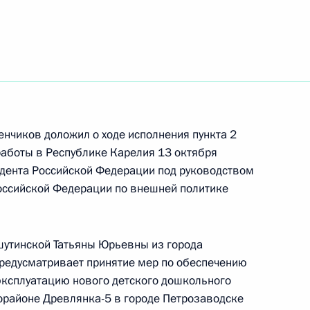
енчиков доложил о ходе исполнения пункта 2
работы в Республике Карелия 13 октября
дента Российской Федерации под руководством
оссийской Федерации по внешней политике
шутинской Татьяны Юрьевны из города
редусматривает принятие мер по обеспечению
боты мобильной приёмной Президента
эксплуатацию нового детского дошкольного
ке Карелия
орайоне Древлянка-5 в городе Петрозаводске