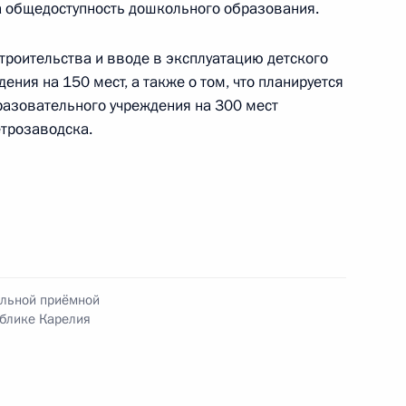
а общедоступность дошкольного образования.
троительства и вводе в эксплуатацию детского
ния на 150 мест, а также о том, что планируется
дента Российской Федерации в Республике
разовательного учреждения на 300 мест
трозаводска.
я поручений, данных по итогам работы
приёмной Президента Российской Федерации
ильной приёмной
ублике Карелия