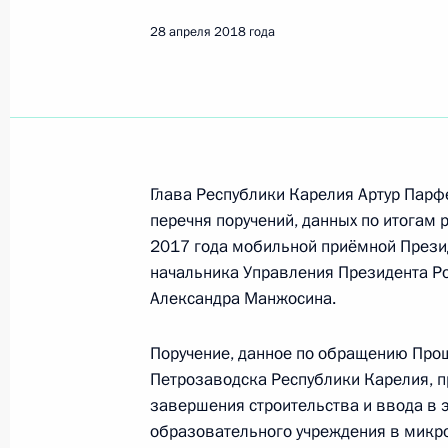
28 апреля 2018 года
Поиск по руководителю, географии и тематике
Все руководители, регионы, города и темы
Глава Республики Карелия Артур Парф
перечня поручений, данных по итогам 
2017 года мобильной приёмной Прези
начальника Управления Президента Р
Петрозаводск
Александра Манжосина.
Поручение, данное по обращению Про
11 октября 2024 года, пятница
Петрозаводска Республики Карелия, п
Перечень поручений по итогам ра
завершения строительства и ввода в 
Российской Федерации в Республи
образовательного учреждения в микр