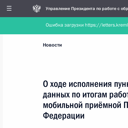
Управление Президента по работе с о
Ошибка загрузки https://letters.krem
Обратиться в форме электронного докуме
Все новости
Личный приём
Мобильна
Новости
Рубрикация материалов
Все материалы
О ходе исполнения пун
Новости о работе мобильной приёмной
данных по итогам рабо
Работа мобильной приёмной
мобильной приёмной П
Федерации