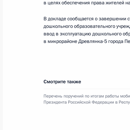
в целях обеспечения права жителей н
11 октября 2024 года, 15:15
В докладе сообщается о завершении с
дошкольного образовательного учрежде
Работа мобильной приёмной Прези
ввод в эксплуатацию дошкольного об
Карелия
в микрорайоне Древлянка-5 города Пе
11 октября 2024 года, 15:13
21 декабря 2021 года, вторник
Смотрите также
О ходе исполнения пункта 2 перечн
в Республике Карелия мобильной 
Перечень поручений по итогам работы моб
Президента Российской Федерации в Респ
21 декабря 2021 года, 20:30