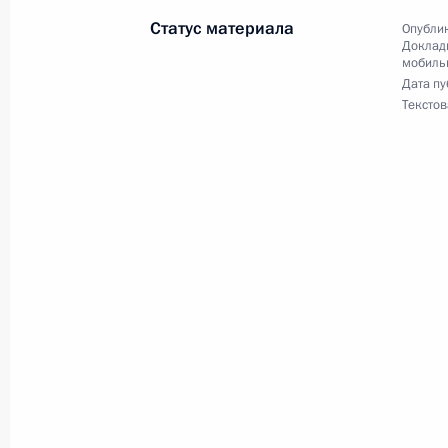
28 мая 2021 года, 19:20
Статус материала
Опублик
Доклады
мобиль
Дата пу
20 ноября 2020 года, пятница
Текстов
Приняты меры по исполнению пункт
работы в Республике Карелия моб
Федерации
20 ноября 2020 года, 20:35
О ходе принятия мер по исполнению
работы в Республике Карелия моб
Федерации
20 ноября 2020 года, 20:03