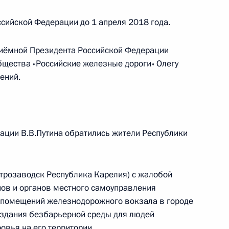
боты мобильной приёмной Президента
ке Карелия
сийской Федерации до 1 апреля 2018 года.
риёмной Президента Российской Федерации
бщества «Российские железные дороги» Олегу
ений.
тогам личного приёма в режиме видео-
блики Татарстан, проведённого по поручению
 начальником Управления Президента
 государственной службы и кадров Антоном
ации В.В.Путина обратились жители Республики
 Российской Федерации по приёму граждан
етрозаводск Республика Карелия) с жалобой
нов и органов местного самоуправления
 помещений железнодорожного вокзала в городе
создания безбарьерной среды для людей
й, данных по итогам работы в Калужской
вья на его территории.