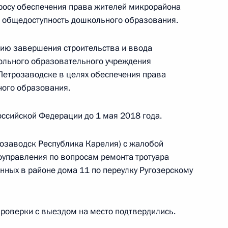
просу обеспечения права жителей микрорайона
а общедоступность дошкольного образования.
нию завершения строительства и ввода
ольного образовательного учреждения
Петрозаводске в целях обеспечения права
й, данных по итогам работы в Республике
ного образования.
ной приёмной Президента
ссийской Федерации до 1 мая 2018 года.
розаводск Республика Карелия) с жалобой
оуправления по вопросам ремонта тротуара
й, данных по итогам работы в Республике
нных в районе дома 11 по переулку Ругозерскому
ной приёмной Президента
проверки с выездом на место подтвердились.