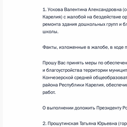
1. Ускова Валентина Александровна (
20 октября 2017 года, 19:38
Карелия) с жалобой на бездействие о
ремонта здания дошкольных групп и б
школы.
20 октября 2017 года по поручен
Экспертного управления Президен
Факты, изложенные в жалобе, в ходе 
провёл в Приёмной Президента Ро
в Москве личный приём граждан в
Прошу Вас принять меры по обеспече
20 октября 2017 года, 19:02
и благоустройства территории муниц
Кончезерской средней общеобразова
района Республики Карелия, обеспеч
работ.
20 октября 2017 года по поручен
Управления на транспорте Министе
О выполнении доложить Президенту Ро
по Центральному федеральному окр
Президента Российской Федерации
2. Прошутинская Татьяна Юрьевна (го
граждан