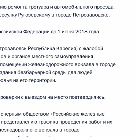
й, данных по итогам работы в Республике
ию ремонта тротуара и автомобильного проезда,
ной приёмной Президента
ереулку Ругозерскому в городе Петрозаводске.
ссийской Федерации до 1 июня 2018 года.
етрозаводск Республика Карелия) с жалобой
тогам личного приёма в режиме видео-
нов и органов местного самоуправления
етербурге, проведённого по поручению
 помещений железнодорожного вокзала в городе
 начальником Управления Президента
создания безбарьерной среды для людей
ональным и культурным связям с зарубежными
вья на его территории.
 Приёмной Президента Российской Федерации
я 2017 года
проверки с выездом на место подтвердились.
ционерным обществом «Российские железные
и представлению графика проведения работ и их
лезнодорожного вокзала в городе
тогам личного приёма в режиме видео-