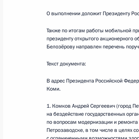
Перечень поручений по итогам ра
Российской Федерации в Республи
О выполнении доложит Президенту Рос
18 октября 2017 года, 21:30
Также по итогам работы мобильной п
президенту открытого акционерного о
Белозёрову направлен перечень поруч
Исполнено поручение, данное по и
конференц-связи жительницы Респу
Текст документа:
Президента Российской Федерации
Российской Федерации по вопросам
В адрес Президента Российской Федер
Федоровым в Приёмной Президента
Коми.
в Москве 30 ноября 2016 года
18 октября 2017 года, 21:29
1. Комков Андрей Сергеевич (город П
на бездействие государственных орга
по вопросам модернизации и ремонта
Петрозаводске, в том числе в целях 
Исполнен пункт 1 перечня поручени
с ограниченными возможностями здоро