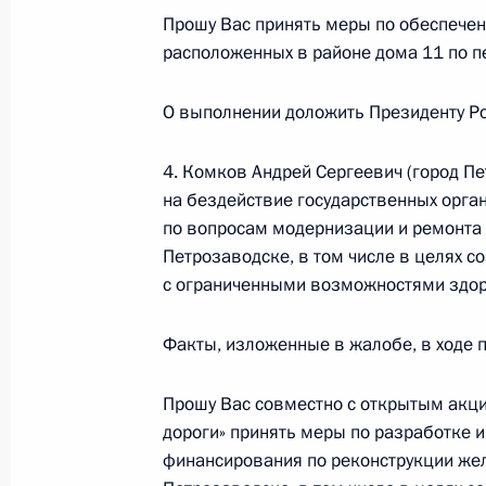
Исполнен пункт 3 перечня поручени
Прошу Вас принять меры по обеспечен
Северная Осетия – Алания мобиль
расположенных в районе дома 11 по п
19 октября 2017 года, 14:19
О выполнении доложить Президенту Ро
4. Комков Андрей Сергеевич (город П
Исполнено поручение, данное по и
на бездействие государственных орга
конференц-связи в городе Санкт-П
по вопросам модернизации и ремонта
Президента Российской Федерации
Петрозаводске, в том числе в целях 
Российской Федерации по межреги
с ограниченными возможностями здоро
странами Владимиром Черновым в
по приёму граждан в Москве 8 июн
Факты, изложенные в жалобе, в ходе 
19 октября 2017 года, 14:18
Прошу Вас совместно с открытым ак
дороги» принять меры по разработке 
финансирования по реконструкции же
Исполнено поручение, данное по и