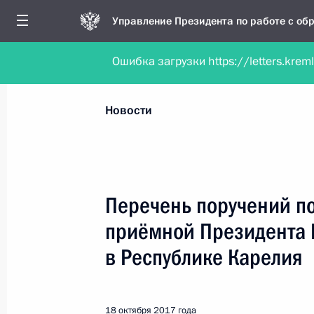
Управление Президента по работе с о
Ошибка загрузки https://letters.krem
Обратиться в форме электронного докуме
Все новости
Личный приём
Мобильна
Новости
Поиск по руководителю, географии и тематике
Перечень поручений п
приёмной Президента 
Все руководители, регионы, города и темы
в Республике Карелия
18 октября 2017 года