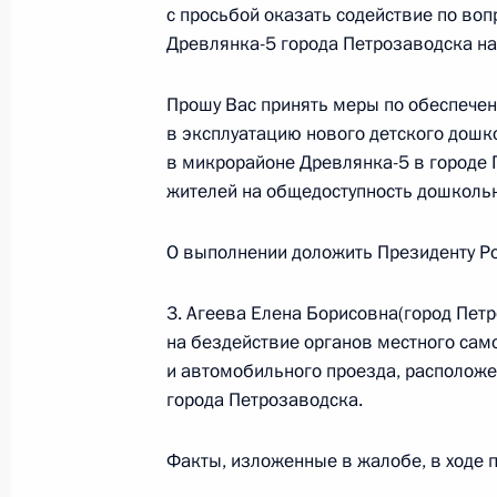
с просьбой оказать содействие по во
20 октября 2017 года, 18:57
Древлянка-5 города Петрозаводска н
Прошу Вас принять меры по обеспече
19 октября 2017 года, четверг
в эксплуатацию нового детского дошк
в микрорайоне Древлянка-5 в городе 
Исполнен пункт 4 перечня поручени
жителей на общедоступность дошколь
Северная Осетия – Алания мобиль
19 октября 2017 года, 14:32
О выполнении доложить Президенту Ро
3. Агеева Елена Борисовна(город Пет
на бездействие органов местного сам
Исполнен пункт 2 перечня поручени
и автомобильного проезда, расположе
Северная Осетия – Алания мобиль
города Петрозаводска.
19 октября 2017 года, 14:20
Факты, изложенные в жалобе, в ходе 