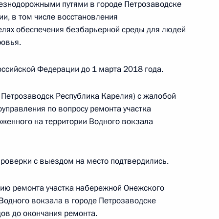
лезнодорожными путями в городе Петрозаводске
чения, данного по итогам личного приёма
ии, в том числе восстановления
ительницы Пензенской области, проведённого
елях обеспечения безбарьерной среды для людей
кой Федерации советником Президента
овья.
Федотовым в Приёмной Президента Российской
оскве 27 января 2015 года
ссийской Федерации до 1 марта 2018 года.
д Петрозаводск Республика Карелия) с жалобой
оуправления по вопросу ремонта участка
женного на территории Водного вокзала
боты мобильной приёмной Президента
проверки с выездом на место подтвердились.
ской области
нию ремонта участка набережной Онежского
 Водного вокзала в городе Петрозаводске
ов до окончания ремонта.