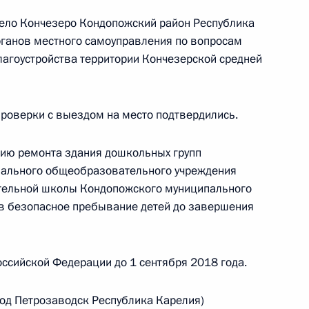
село Кончезеро Кондопожский район Республика
рганов местного самоуправления по вопросам
лагоустройства территории Кончезерской средней
ию Президента Российской Федерации начальник
та Российской Федерации Владимир Симоненко
проверки с выездом на место подтвердились.
ссийской Федерации по приёму граждан
 режиме видео-конференц-связи
нию ремонта здания дошкольных групп
ипального общеобразовательного учреждения
тельной школы Кондопожского муниципального
ив безопасное пребывание детей до завершения
ию Президента Российской Федерации начальник
рства внутренних дел Российской Федерации
ссийской Федерации до 1 сентября 2018 года.
угу Олег Калинкин провёл в Приёмной
 по приёму граждан в Москве личный приём
род Петрозаводск Республика Карелия)