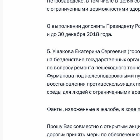
Петрозаводске, в том числе в целях 
конференц-связи жителя Тюменской
с ограниченными возможностями здоро
Президента Российской Федерации
Российской Федерации по научно-
О выполнении доложить Президенту Р
в Приёмной Президента Российско
и до 30 декабря 2018 года.
13 сентября 2017 года
19 октября 2017 года, 14:17
5. Ушакова Екатерина Сергеевна (гор
на бездействие государственных орга
по вопросу ремонта пешеходного тонн
Фурманова под железнодорожными пут
Исполнено поручение, данное по и
восстановления противоскользящих по
конференц-связи жителя Омской об
среды для людей с ограниченными во
Российской Федерации помощнико
Белоусовым в Приёмной Президент
Факты, изложенные в жалобе, в ходе 
в Москве 6 апреля 2017 года
19 октября 2017 года, 14:15
Прошу Вас совместно с открытым ак
дороги» принять меры по обеспечению