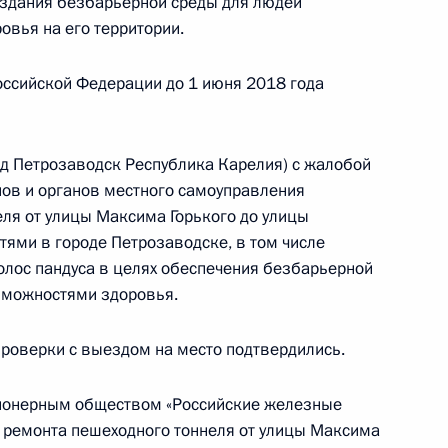
создания безбарьерной среды для людей
 области, проведённого по поручению
вья на его территории.
 начальником Управления Президента
образовательной политике Инной Биленкиной
оссийской Федерации до 1 июня 2018 года
й Федерации по приёму граждан в Москве
од Петрозаводск Республика Карелия) с жалобой
нов и органов местного самоуправления
еля от улицы Максима Горького до улицы
ями в городе Петрозаводске, в том числе
тогам личного приёма в режиме видео-
лос пандуса в целях обеспечения безбарьерной
ласти, проведённого по поручению Президента
зможностями здоровья.
м Президента Российской Федерации Андреем
а Российской Федерации по приёму граждан
проверки с выездом на место подтвердились.
ционерным обществом «Российские железные
 ремонта пешеходного тоннеля от улицы Максима