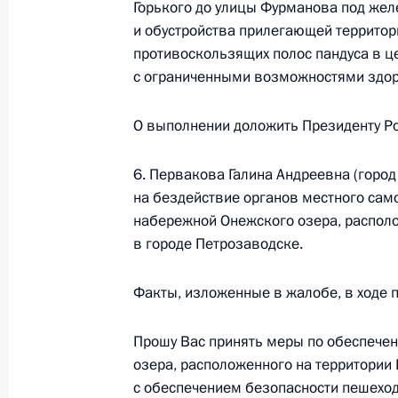
Горького до улицы Фурманова под же
Продлён контроль исполнения пору
и обустройства прилегающей территор
в режиме видео-конференц-связи ж
противоскользящих полос пандуса в ц
по поручению Президента Российс
с ограниченными возможностями здор
Российской Федерации Михаилом 
Федерации по приёму граждан в М
О выполнении доложить Президенту Ро
19 октября 2017 года, 14:13
6. Первакова Галина Андреевна (горо
на бездействие органов местного сам
набережной Онежского озера, располо
18 октября 2017 года, среда
в городе Петрозаводске.
Перечень поручений по итогам ра
Факты, изложенные в жалобе, в ходе 
Российской Федерации в Свердлов
18 октября 2017 года, 21:33
Прошу Вас принять меры по обеспече
озера, расположенного на территории
с обеспечением безопасности пешеход