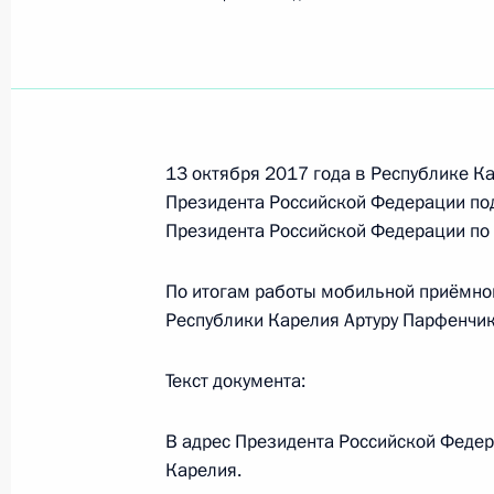
Показа
О ходе исполнения поручения, дан
конференц-связи жительницы Алтай
Президента Российской Федерации
Российской Федерации по примен
13 октября 2017 года в Республике К
электронной демократии Андреем 
Президента Российской Федерации по
Президента Российской Федерации по
Федерации по приёму граждан в Мо
20 октября 2017 года, 19:43
По итогам работы мобильной приёмно
Республики Карелия Артуру Парфенчик
О ходе исполнения поручения, дан
Текст документа:
конференц-связи жительницы Респу
Президента Российской Федерации
В адрес Президента Российской Федер
Владимиром Толстым в Приёмной П
Карелия.
граждан в Москве 11 марта 2016 