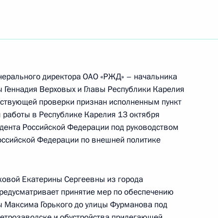
нерального директора ОАО «РЖД» – начальника
 Геннадия Верховых и Главы Республики Карелия
тствующей проверки признан исполненным пункт
м работы в Республике Карелия 13 октября
дента Российской Федерации под руководством
оссийской Федерации по внешней политике
ковой Екатерины Сергеевны из города
редусматривает принятие мер по обеспечению
боты мобильной приёмной Президента
ы Максима Горького до улицы Фурманова под
ке Карелия
етрозаводске и обустройства прилегающей