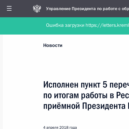
Управление Президента по работе с о
Ошибка загрузки https://letters.krem
Обратиться в форме электронного докуме
Все новости
Личный приём
Мобильна
Новости
Рубрикация материалов
Все материалы
Исполнен пункт 5 пере
Новости о работе мобильной приёмной
по итогам работы в Ре
Работа мобильной приёмной
приёмной Президента 
4 апреля 2018 года