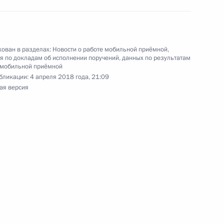
ован в разделах:
Новости о работе мобильной приёмной
,
 по докладам об исполнении поручений, данных по результатам
 мобильной приёмной
а 4 перечня поручений, данных по итогам
бликации:
4 апреля 2018 года, 21:09
ильной приёмной Президента Российской
ая версия
 пункта 4 перечня поручений, данных по итогам
ильной приёмной Президента Российской