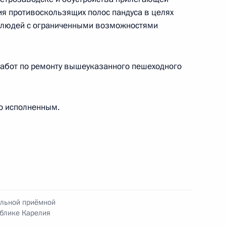
ия противоскользящих полос пандуса в целях
 людей с ограниченными возможностями
дента Российской Федерации в Республике
работ по ремонту вышеуказанного пешеходного
о исполненным.
я поручений, данных по итогам работы
приёмной Президента Российской Федерации
ильной приёмной
ублике Карелия