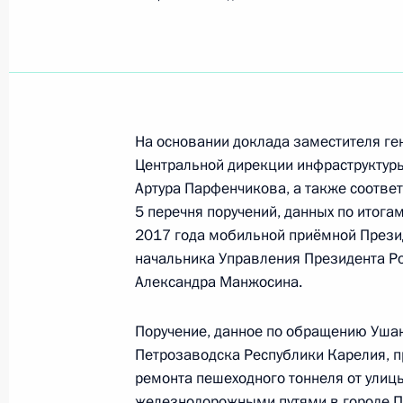
Поиск по руководителю, географии и тематике
На основании доклада заместителя ге
Центральной дирекции инфраструктуры
Все руководители, регионы, города и темы
Артура Парфенчикова, а также соотве
5 перечня поручений, данных по итога
2017 года мобильной приёмной Прези
начальника Управления Президента Р
Петрозаводск
Александра Манжосина.
11 октября 2024 года, пятница
Поручение, данное по обращению Уша
Петрозаводска Республики Карелия, п
Перечень поручений по итогам ра
ремонта пешеходного тоннеля от улиц
Российской Федерации в Республи
железнодорожными путями в городе П