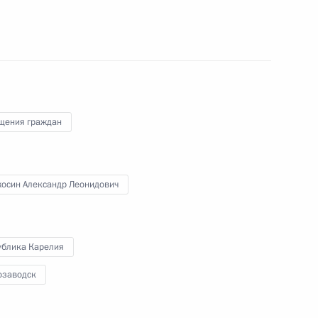
я поручений, данных по итогам работы
приёмной Президента Российской Федерации
щения граждан
боты мобильной приёмной Президента
осин Александр Леонидович
ке Карелия
ублика Карелия
озаводск
дента Российской Федерации в Республике