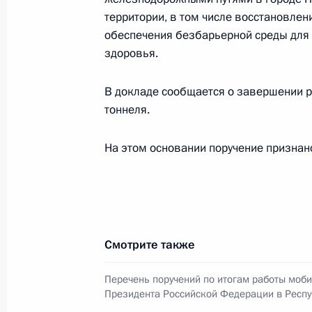
11 октября 2024 года, 15:15
территории, в том числе восстановлен
обеспечения безбарьерной среды для
здоровья.
Работа мобильной приёмной Прези
В докладе сообщается о завершении 
Карелия
тоннеля.
11 октября 2024 года, 15:13
На этом основании поручение признан
21 декабря 2021 года, вторник
О ходе исполнения пункта 2 перечн
в Республике Карелия мобильной 
Смотрите также
21 декабря 2021 года, 20:30
Перечень поручений по итогам работы моб
Президента Российской Федерации в Респ