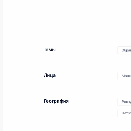
8 сентября 2021 года, среда
О ходе исполнения пункта 1 перечн
в Республике Карелия мобильной 
8 сентября 2021 года, 21:29
Темы
Обра
28 мая 2021 года, пятница
Перечень поручений по итогам ра
Лица
Манж
Российской Федерации в Республи
28 мая 2021 года, 19:25
География
Респ
Петр
Работа мобильной приёмной Прези
Карелия