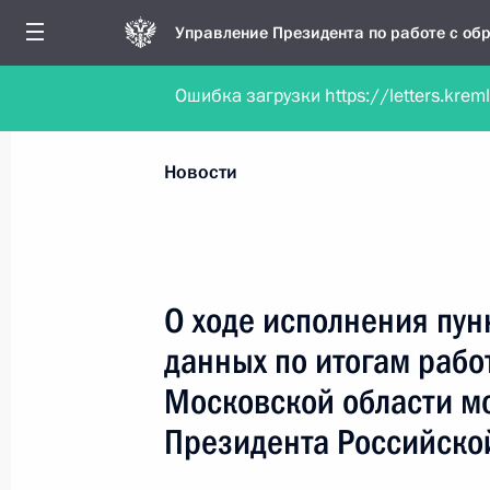
Управление Президента по работе с о
Ошибка загрузки https://letters.krem
Обратиться в форме электронного докуме
Все новости
Личный приём
Мобильна
Новости
Рубрикация материалов
Все материалы
О ходе исполнения пун
Новости о работе мобильной приёмной
данных по итогам раб
Работа мобильной приёмной
Московской области м
Президента Российско