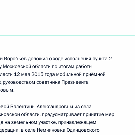
й Воробьев доложил о ходе исполнения пункта 2
ру Московской области по итогам работы
ласти 12 мая 2015 года мобильной приёмной
д руководством советника Президента
ковым.
овой Валентины Александровны из села
ковской области, предусматривает принятие мер
я поручений, данных по итогам работы
ада на земельном участке, принадлежащем
 области мобильной приёмной Президента
дерации, в селе Немчиновка Одинцовского