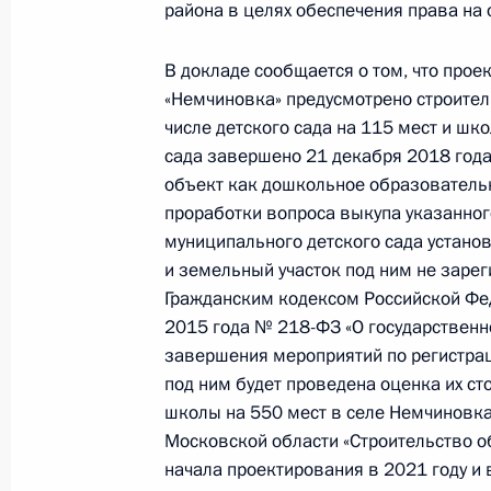
Российской Федерации
района в целях обеспечения права на
26 августа 2020 года, 18:48
В докладе сообщается о том, что про
«Немчиновка» предусмотрено строител
числе детского сада на 115 мест и шк
31 октября 2016 года, понедельни
сада завершено 21 декабря 2018 года,
объект как дошкольное образовательн
Исполнен пункт 3 перечня поручен
проработки вопроса выкупа указанног
районе Московской области мобил
муниципального детского сада установ
31 октября 2016 года, 17:41
и земельный участок под ним не заре
Гражданским кодексом Российской Фе
2015 года № 218-ФЗ «О государственн
завершения мероприятий по регистрац
27 октября 2016 года, четверг
под ним будет проведена оценка их ст
О ходе исполнения пункта 3 перечн
школы на 550 мест в селе Немчиновк
в Одинцовском районе Московской
Московской области «Строительство о
начала проектирования в 2021 году и 
27 октября 2016 года, 16:56