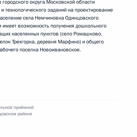
 городского округа Московской области
 и технологического заданий на проектирование
население села Немчиновка Одинцовского
и имеет возможность получения дошкольного
ащих населенных пунктов (село Ромашково,
я поручений, данных по итогам работы
елок Трехгорка, деревня Марфино) и общего
 области мобильной приёмной Президента
абочего поселка Новоивановское.
та 3 перечня поручений, данных по итогам
ковской области мобильной приёмной
ильной приёмной
цовском районе