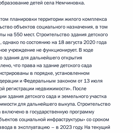
 образование детей села Немчиновка.
ектом планировки территории жилого комплекса
ьство объектов социального назначения, в том
олы на 550 мест. Строительство здания детского
к
 однако по состоянию на 18 августа 2020 года
ое учреждение не функционирует. В ходе
ий, данных по итогам работы в Одинцовском
о здания для дальнейшего открытия
ьной приёмной Президента
лено, что права на здание детского сада
гистрированы в порядке, установленном
дерации и Федеральным законом от 13 июля
ой регистрации недвижимости». После
ии здания детского сада и земельного участка
оимости для дальнейшего выкупа. Строительство
я поручений, данных по итогам работы
а включено в государственную программу
 области мобильной приёмной Президента
бъектов социальной инфраструктуры» со сроком
ввода в эксплуатацию – в 2023 году. На текущий