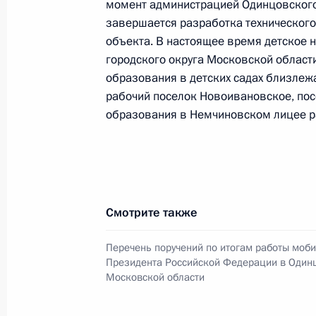
момент администрацией Одинцовского
завершается разработка технического
объекта. В настоящее время детское 
20 июля 2016 года, среда
городского округа Московской област
образования в детских садах близлеж
О ходе исполнения пункта 3 перечн
рабочий поселок Новоивановское, пос
в Одинцовском районе Московской
образования в Немчиновском лицее р
20 июля 2016 года, 10:06
23 января 2016 года, суббота
Смотрите также
Продлён контроль исполнения пунк
работы в Одинцовском районе Мос
Перечень поручений по итогам работы моб
Президента
Президента Российской Федерации в Один
Московской области
23 января 2016 года, 18:20