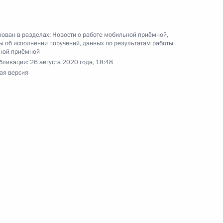
к
я поручений, данных по итогам работы
ован в разделах:
Новости о работе мобильной приёмной
,
 об исполнении поручений, данных по результатам работы
 области мобильной приёмной Президента
ной приёмной
бликации:
26 августа 2020 года, 18:48
ая версия
я поручений, данных по итогам работы
 области мобильной приёмной Президента