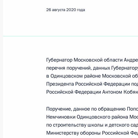
26 августа 2020 года
Поиск по руководителю, географии и тематике
Все руководители, регионы, города и темы
Губернатор Московской области Андре
перечня поручений, данных Губернато
в Одинцовском районе Московской об
Президента Российской Федерации по
Одинцово
Российской Федерации Антоном Кобя
Поручение, данное по обращению Поп
26 августа 2020 года, среда
Немчиновки Одинцовского района Мос
О ходе исполнения пункта 2 перечн
по строительству школы и детского с
в Одинцовском районе Московской
Министерству обороны Российской Фе